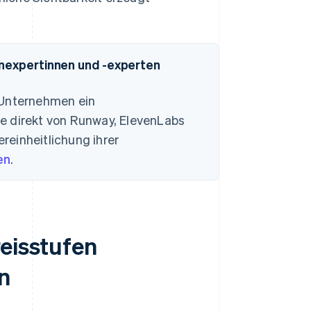
enexpertinnen und -experten
-Unternehmen ein
e direkt von Runway, ElevenLabs
ereinheitlichung ihrer
en
.
reisstufen
n