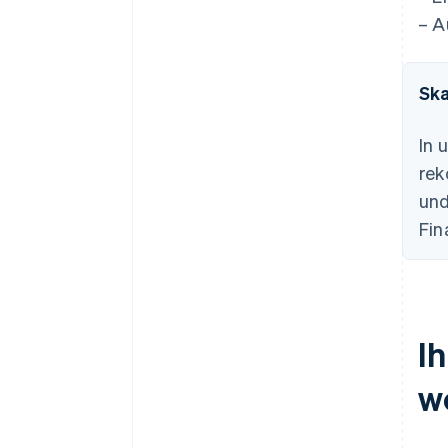
Zahlungen und Bankgeschäfte
– A
vor Erhalt der EIN-Nummer
nutzen
Gründungsaktien ohne Einsatz
Ska
eigener Mittel erwerben
In 
Automatische Einreichung des
83(b)-Steuerformulars
rek
und
Hochwertige rechtliche
Unternehmensdokumente
Fin
Ein Jahr Stripe Payments
kostenlos, plus
Partnergutschriften und
Rabatte im Wert von 50.000
I
USD
w