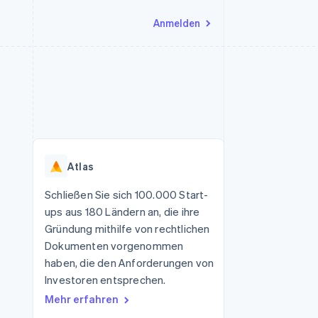
Anmelden
Ressourcen
Ecosystem
Kontakt
nd Marktplätze
Mehr
App-Integrationen
Partner
Sales-Team kontaktieren
Product roadmap
Code-Beispiele
Stripe App-Marktplatz
Partner werden
Ausblick
 Plattformen
Entwickler-Blog
eit
API-Status
Radar
Betrugsprävention
Atlas
Atlas
onen
Start-up-Gründung
Schließen Sie sich 100.000 Start-
ups aus 180 Ländern an, die ihre
Climate
CO₂-Entnahme
Gründung mithilfe von rechtlichen
Dokumenten vorgenommen
Identity
Online-Identitätsprüfung
haben, die den Anforderungen von
Investoren entsprechen.
Mehr erfahren