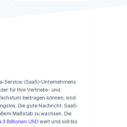
Stripe-Sessions 2026
Erfahren Sie, wie Stripe
Lösungen für die
Wirtschaftsinfrastruktur
für KI aufbaut.
Jetzt ansehen
as-a-Service-(SaaS)-Unternehmens
der für Ihre Vertriebs- und
chstum beitragen können, sind
ngslos. Die gute Nachricht: SaaS-
roßem Maßstab zu wachsen. Die
 3 Billionen USD
wert und soll bis