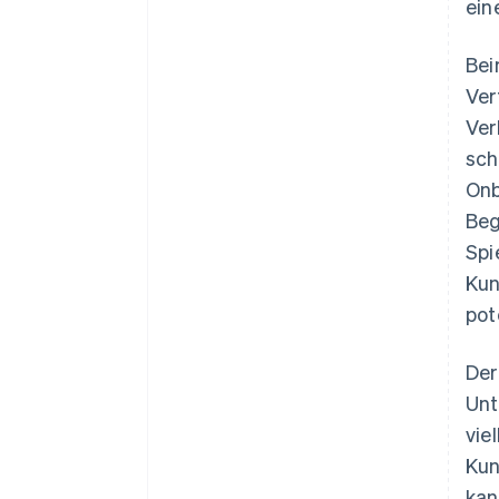
ein
Be
Ver
Ver
sch
Onb
Beg
Spi
Kun
pot
Der
Unt
vie
Kun
kan