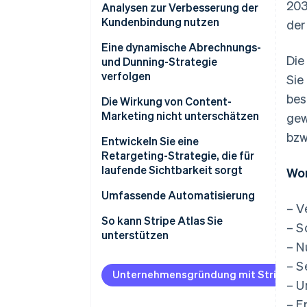
203
Analysen zur Verbesserung der
Kundenbindung nutzen
der
Eine dynamische Abrechnungs-
Die
und Dunning-Strategie
verfolgen
Sie
bes
Die Wirkung von Content-
Marketing nicht unterschätzen
gew
bzw
Entwickeln Sie eine
Retargeting-Strategie, die für
laufende Sichtbarkeit sorgt
Wor
Umfassende Automatisierung
– V
So kann Stripe Atlas Sie
– S
unterstützen
– N
Bei Atlas eine
– S
Unternehmensgründung
Unternehmensgründung mit Stripe Atl
– U
beantragen
– E