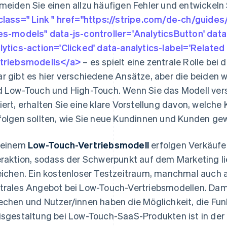
meiden Sie einen allzu häufigen Fehler und entwickeln 
class=" Link " href="https://stripe.com/de-ch/guide
es-models" data-js-controller='AnalyticsButton' data
lytics-action='Clicked' data-analytics-label='Related
triebsmodells</a>
– es spielt eine zentrale Rolle bei 
r gibt es hier verschiedene Ansätze, aber die beiden 
d Low-Touch und High-Touch. Wenn Sie das Modell ver
iert, erhalten Sie eine klare Vorstellung davon, welch
folgen sollten, wie Sie neue Kundinnen und Kunden gew
 einem
Low-Touch-Vertriebsmodell
erfolgen Verkäufe 
eraktion, sodass der Schwerpunkt auf dem Marketing l
eichen. Ein kostenloser Testzeitraum, manchmal auch a
trales Angebot bei Low-Touch-Vertriebsmodellen. Dami
echen und Nutzer/innen haben die Möglichkeit, die Funk
isgestaltung bei Low-Touch-SaaS-Produkten ist in der