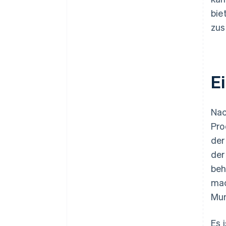
bie
zus
E
Nac
Pro
der
der
beh
mac
Mu
Es 