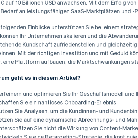
0 auf 10 Billionen USD anwachsen. Mit dem Erfolg vo
 Bedarf an leistungsfähigen SaaS-Marktplätzen und -P
 folgenden Einblicke unterstützen Sie bei einem strate
 können Ihr Unternehmen skalieren und die Abwanderun
tehende Kundschaft zufriedenstellen und gleichzeiti
innen. Mit der richtigen Investition und mit Geduld 
. eine Plattform aufbauen, die Marktschwankungen sta
um geht es in diesem Artikel?
erfeinern und optimieren Sie Ihr Geschäftsmodell und I
chaffen Sie ein nahtloses Onboarding-Erlebnis
utzen Sie Analysen, um die Kundinnen- und Kundenbi
etzen Sie auf eine dynamische Abrechnungs- und Mah
as
nterschätzen Sie nicht die Wirkung von Content-Marke
ntwickeln Sie eine Retargeting-Strategie, die kontinuie