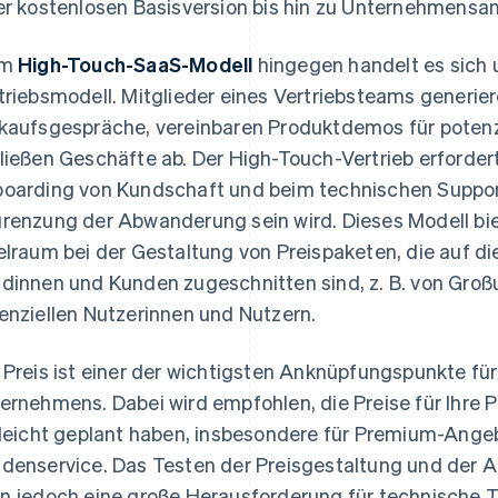
er kostenlosen Basisversion bis hin zu Unternehmensa
im
High-Touch-SaaS-Modell
hingegen handelt es sich u
triebsmodell. Mitglieder eines Vertriebsteams generier
kaufsgespräche, vereinbaren Produktdemos für poten
ließen Geschäfte ab. Der High-Touch-Vertrieb erforder
oarding von Kundschaft und beim technischen Support
renzung der Abwanderung sein wird. Dieses Modell bi
elraum bei der Gestaltung von Preispaketen, die auf d
dinnen und Kunden zugeschnitten sind, z. B. von Gro
enziellen Nutzerinnen und Nutzern.
 Preis ist einer der wichtigsten Anknüpfungspunkte für
ernehmens. Dabei wird empfohlen, die Preise für Ihre 
lleicht geplant haben, insbesondere für Premium-An
denservice. Das Testen der Preisgestaltung und der
n jedoch eine große Herausforderung für technische T