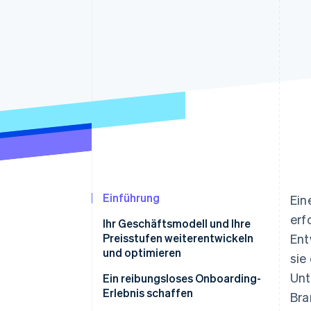
Optimierung der
Datensynchronisier
Autorisierungsraten
Link
Beschleunigter Bezahlvorgang
Financial Connections
Verbundene Finanzdaten
Einführung
Ein
erf
Ihr Geschäftsmodell und Ihre
Preisstufen weiterentwickeln
Ent
und optimieren
sie
Unt
Ein reibungsloses Onboarding-
Erlebnis schaffen
Bra