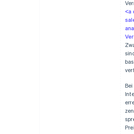
Ver
<a 
sal
ana
Ver
Zwa
sin
bas
ver
Bei
Int
err
zen
spr
Pre