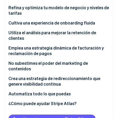
Refina y optimiza tu modelo de negocio y niveles de
tarifas
Ecosistema
Cultiva una experiencia de onboarding fluida
Sesiones de Stripe 2026
Socios
Descubre cómo Stripe construye la infraestructura económi
Utiliza el análisis para mejorar la retención de
Stripe App Marketplace
Mirar ahora
clientes
Emplea una estrategia dinámica de facturación y
reclamación de pagos
No subestimes el poder del marketing de
contenidos
Crea una estrategia de redireccionamiento que
genere visibilidad continua
Automatiza todo lo que puedas
¿Cómo puede ayudar Stripe Atlas?
Solicitud de ingreso a Atlas