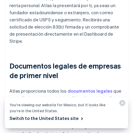
renta personal. Atlas la presentará por ti, ya seas un
fundador estadounidense o extranjero, con correo
certificado de USPS y seguimiento. Recibirás una
solicitud de elección 83(b) firmada y un comprobante
de presentación directamente en el Dashboard de
Stripe.
Documentos legales de empresas
de primer nivel
Atlas proporciona todos los
documentos legales
que
necesitas para empezar a gestionar tu empresa. Los
You’re viewing our website for Mexico, but it looks like
documentos de la corporación Atlas C se elaboran en
you’re in the United States.
colaboración con
Cooley
, uno de los estudios jurídicos
Switch to the United States site
de capital de riesgo más importantes del mundo. Estos
documentos están diseñados para ayudarte a