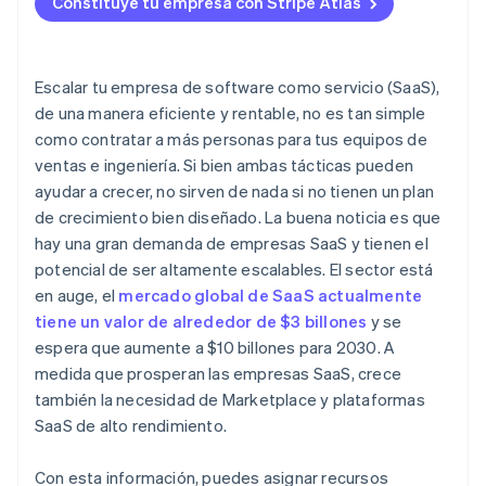
Constituye tu empresa con Stripe Atlas
Acepta pagos y operaciones bancarias antes de que
llegue tu EIN
Compra de acciones del fundador sin efectivo
Escalar tu empresa de software como servicio (SaaS),
de una manera eficiente y rentable, no es tan simple
Declaración automática de la elección de
como contratar a más personas para tus equipos de
impuestos 83(b)
ventas e ingeniería. Si bien ambas tácticas pueden
Documentos legales de empresas de primer nivel
ayudar a crecer, no sirven de nada si no tienen un plan
de crecimiento bien diseñado. La buena noticia es que
Un año gratis de Stripe Payments, más $50,000 en
hay una gran demanda de empresas SaaS y tienen el
créditos y descuentos para socios
potencial de ser altamente escalables. El sector está
en auge, el
mercado global de SaaS actualmente
tiene un valor de alrededor de $3 billones
y se
espera que aumente a $10 billones para 2030. A
medida que prosperan las empresas SaaS, crece
también la necesidad de Marketplace y plataformas
SaaS de alto rendimiento.
Con esta información, puedes asignar recursos