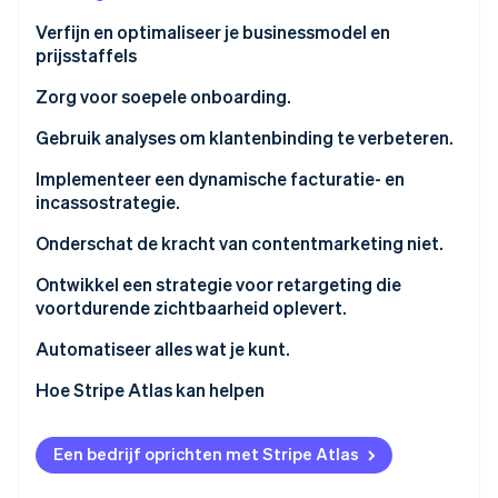
Oprichting van een start-up
Verfijn en optimaliseer je businessmodel en
Climate
prijsstaffels
Ecosysteem
CO₂-verwijdering
Zorg voor soepele onboarding.
Partners
Identity
Stripe App Marketplace
Online identiteitsverificatie
Gebruik analyses om klantenbinding te verbeteren.
Implementeer een dynamische facturatie- en
incassostrategie.
Onderschat de kracht van contentmarketing niet.
Stripe Sessions 2026
Ontdek hoe Stripe de economische infrastructuu
Ontwikkel een strategie voor retargeting die
Nu bekijken
voortdurende zichtbaarheid oplevert.
Automatiseer alles wat je kunt.
Hoe Stripe Atlas kan helpen
Aanmelden bij Atlas
Een bedrijf oprichten met Stripe Atlas
Betalingen accepteren en bankieren voordat je EIN-
nummer arriveert