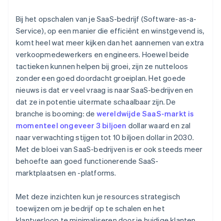
Aankoop van aandelen door de oprichter zonder
Bij het opschalen van je SaaS-bedrijf (Software-as-a-
contant geld
Service), op een manier die efficiënt en winstgevend is,
komt heel wat meer kijken dan het aannemen van extra
Automatische indiening van
verkoopmedewerkers en engineers. Hoewel beide
belastingkeuzeformulier 83(b)
tactieken kunnen helpen bij groei, zijn ze nutteloos
Juridische bedrijfsdocumenten van wereldklasse
zonder een goed doordacht groeiplan. Het goede
nieuws is dat er veel vraag is naar SaaS-bedrijven en
Een gratis jaar Stripe Payments, plus $ 50.000 aan
dat ze in potentie uitermate schaalbaar zijn. De
partnervoordelen en kortingen
branche is booming: de
wereldwijde SaaS-markt is
momenteel ongeveer 3 biljoen
dollar waard en zal
naar verwachting stijgen tot 10 biljoen dollar in 2030.
Met de bloei van SaaS-bedrijven is er ook steeds meer
behoefte aan goed functionerende SaaS-
marktplaatsen en -platforms.
Met deze inzichten kun je resources strategisch
toewijzen om je bedrijf op te schalen en het
klantverloop te minimaliseren door je huidige klanten