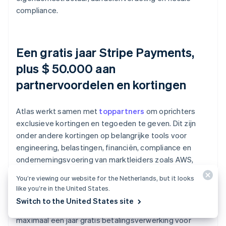
compliance.
Een gratis jaar Stripe Payments,
plus $ 50.000 aan
partnervoordelen en kortingen
Atlas werkt samen met
toppartners
om oprichters
exclusieve kortingen en tegoeden te geven. Dit zijn
onder andere kortingen op belangrijke tools voor
engineering, belastingen, financiën, compliance en
ondernemingsvoering van marktleiders zoals AWS,
Carta en Perplexity. We zorgen ook gratis voor je
You’re viewing our website for the Netherlands, but it looks
vereiste geregistreerde agent in Delaware tijdens je
like you’re in the United States.
eerste jaar. Bovendien krijg je als Atlas-gebruiker
Switch to the United States site
toegang tot extra Stripe-voordelen, waaronder
maximaal een jaar gratis betalingsverwerking voor