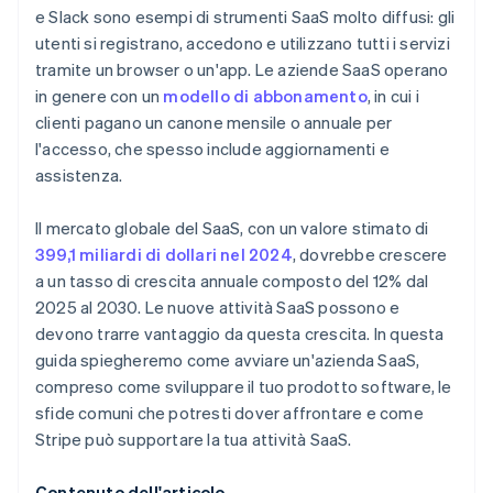
Gestione dei costi dell’infrastruttura
e Slack sono esempi di strumenti SaaS molto diffusi: gli
fiscale 83(b)
Utilizza la crescita guidata dal prodotto (PLG)
utenti si registrano, accedono e utilizzano tutti i servizi
Fornire aggiornamenti continui senza interruzioni
Documenti legali aziendali con idoneità globale
tramite un browser o un'app. Le aziende SaaS operano
Collabora con influencer e simili
Definizione della strategia tariffaria
in genere con un
modello di abbonamento
, in cui i
Un anno gratuito di Stripe Payments, più 50.000
Coltiva i lead con campagne e-mail
clienti pagano un canone mensile o annuale per
USD in crediti e sconti offerti dai partner
Distinguersi in un mercato affollato
l'accesso, che spesso include aggiornamenti e
Investi nel successo dei clienti
assistenza.
Usa le metriche per perfezionare la tua strategia
Il mercato globale del SaaS, con un valore stimato di
399,1 miliardi di dollari nel 2024
, dovrebbe crescere
a un tasso di crescita annuale composto del 12% dal
2025 al 2030. Le nuove attività SaaS possono e
devono trarre vantaggio da questa crescita. In questa
guida spiegheremo come avviare un'azienda SaaS,
compreso come sviluppare il tuo prodotto software, le
sfide comuni che potresti dover affrontare e come
Stripe può supportare la tua attività SaaS.
Contenuto dell'articolo