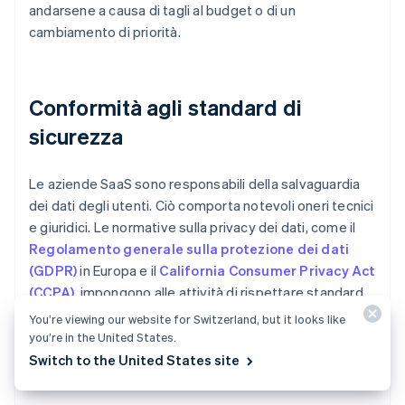
andarsene a causa di tagli al budget o di un
cambiamento di priorità.
Conformità agli standard di
sicurezza
Le aziende SaaS sono responsabili della salvaguardia
dei dati degli utenti. Ciò comporta notevoli oneri tecnici
e giuridici. Le normative sulla privacy dei dati, come il
Regolamento generale sulla protezione dei dati
(GDPR)
in Europa e il
California Consumer Privacy Act
(CCPA)
, impongono alle attività di rispettare standard
rigorosi e la mancata conformità può comportare multe
You’re viewing our website for Switzerland, but it looks like
salate. Una singola violazione della sicurezza può
you’re in the United States.
scuotere la fiducia dei clienti e indurli a cercare
Switch to the United States site
alternative.