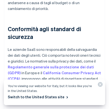
andarsene a causa di tagli al budget o di un
cambiamento di priorità.
Conformità agli standard di
sicurezza
Le aziende SaaS sono responsabili della salvaguardia
dei dati degli utenti. Ciò comporta notevoli oneri tecnici
e giuridici. Le normative sulla privacy dei dati, come il
Regolamento generale sulla protezione dei dati
(GDPR)
in Europa e il
California Consumer Privacy Act
(CCPA)
, impongono alle attività di rispettare standard
rigorosi e la mancata conformità può comportare multe
You’re viewing our website for Italy, but it looks like you’re
salate. Una singola violazione della sicurezza può
in the United States.
scuotere la fiducia dei clienti e indurli a cercare
Switch to the United States site
alternative.