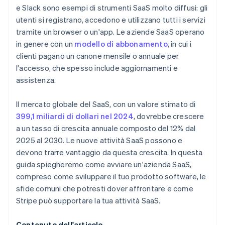
Gestione dei costi dell’infrastruttura
e Slack sono esempi di strumenti SaaS molto diffusi: gli
fiscale 83(b)
Utilizza la crescita guidata dal prodotto (PLG)
utenti si registrano, accedono e utilizzano tutti i servizi
Fornire aggiornamenti continui senza interruzioni
Documenti legali aziendali con idoneità globale
tramite un browser o un'app. Le aziende SaaS operano
Collabora con influencer e simili
Definizione della strategia tariffaria
in genere con un
modello di abbonamento
, in cui i
Un anno gratuito di Stripe Payments, più 50.000
Coltiva i lead con campagne e-mail
clienti pagano un canone mensile o annuale per
USD in crediti e sconti offerti dai partner
Distinguersi in un mercato affollato
l'accesso, che spesso include aggiornamenti e
Investi nel successo dei clienti
assistenza.
Usa le metriche per perfezionare la tua strategia
Il mercato globale del SaaS, con un valore stimato di
399,1 miliardi di dollari nel 2024
, dovrebbe crescere
a un tasso di crescita annuale composto del 12% dal
2025 al 2030. Le nuove attività SaaS possono e
devono trarre vantaggio da questa crescita. In questa
guida spiegheremo come avviare un'azienda SaaS,
compreso come sviluppare il tuo prodotto software, le
sfide comuni che potresti dover affrontare e come
Stripe può supportare la tua attività SaaS.
Contenuto dell'articolo