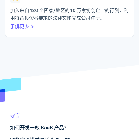
支付成功率优
Stripe Sigma
产品路线图
SaaS
化
自定义报告
Sessions 年度大会
加入来自 180 个国家/地区的 10 万家初创企业的行列，利
Link
Data Pipeline
招聘
用符合投资者要求的法律文件完成公司注册。
加速结账
数据同步
资讯中心
资源
了解更多
Stripe Press
按行业
应用集成
AI 企业
代码示例
更多
创作者经济
开发者博客
联系
Product roadmap
游戏
API 状态
了解未来规划
酒店、旅游与休闲
联系销售
保险
Radar
成为合作伙伴
媒体与娱乐
欺诈防范
非营利组织
Atlas
专业服务
初创企业注册
公共部门
零售
Climate
碳移除
导言
生态系统
如何开发一款 SaaS 产品？
合作伙伴
Stripe App Marketplace
Stripe Sessions 2026