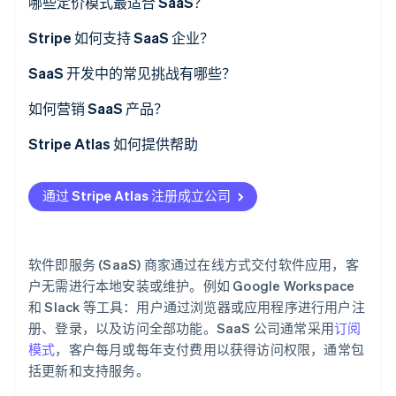
定位核心痛点
哪些定价模式最适合 SaaS？
了解 Stripe 如何为 AI 构建经济基础设施。
立即观看
定义产品价值
分级定价
Stripe 如何支持 SaaS 企业？
首先专注于基础知识
基于使用量的定价
综合订阅管理
SaaS 开发中的常见挑战有哪些？
选择合适的工具
免费增值模式
支持全球增长
在简洁性与功能性之间寻找平衡
如何营销 SaaS 产品？
规划基础设施
统一费率定价
智能留存工具
构建灵活的架构
从定义明确的价值主张开始
Stripe Atlas 如何提供帮助
优先考虑可用性
每用户定价
SaaS 特定的分析和报告
管理经常性收入和计费
战略性地使用免费增值服务或免费试用期
申请使用 Atlas 注册公司
通过 Stripe Atlas 注册成立公司
循环构建和测试
每活跃用户定价
简单开账单
平衡留存与流失
关注内容营销
在获取雇主识别号 (EIN) 前开通收款和银行服务
设置托管和更新
定制定价
开发人员自定义设置
遵守安全标准
投资于搜索和付费广告
无现金创始人股权认购
软件即服务 (SaaS) 商家通过在线方式交付软件应用，客
确定定价和支付方式
混合模式
为 SaaS 提供内置合规性和安全性
平衡定制化与标准化
优化网站以提高转化率
自动提交 83 (b) 税务申报
户无需进行本地安装或维护。例如 Google Workspace
和 Slack 等工具：用户通过浏览器或应用程序进行用户注
战略性发布
交易市场集成
处理基础设施成本
使用产品驱动增长 (PLG)
全球顶尖水准的公司法律文件
册、登录，以及访问全部功能。SaaS 公司通常采用
订阅
模式
，客户每月或每年支付费用以获得访问权限，通常包
无中断地交付持续更新
与网红和联属营销伙伴合作
Stripe Payments 服务首年免费，更享价值 5 万美元的
括更新和支持服务。
合作伙伴专属优惠与折扣
确定您的定价策略
通过电子邮件活动培育潜在客户