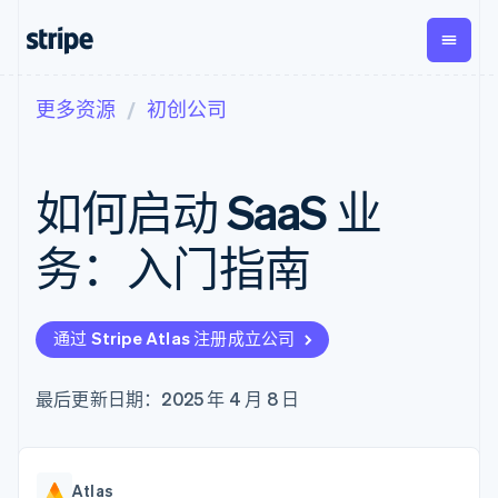
更多资源
初创公司
按企业阶段
文档
学习
支付
营收
资金管
平台
理
易市
大型企业
Stripe 文档
博客
Payments
Billing
初创企业
API 参考文档
客户案例
如何启动 SaaS 业
在线支付
经常性收入
Global
Conn
库与 SDK
指南
Payment links
Metronome
Payouts
Stripe Apps
按用量计费
平台
务：入门指南
无代码支付
Subscriptions
向第三
按应用场景
Checkout
方打款
支持
预构建支付界
订阅管理
指南
智能体商务
面
Invoicing
加密货币
获取支持
一次性或定期
Elements
通过 Stripe Atlas 注册成立公司
电子商务
接受线上付款
托管支持方案
灵活的 UI 组件
账单
嵌入式金融
实施预置结账流程
专业服务
Payment
Tax
财务自动化
构建平台或交易市场
最后更新日期：2025 年 4 月 8 日
methods
销售税和增值
全球化企业
管理订阅
接入 125+ 种支
税自动化
应用内支付
提供按用量计费
付方式
Revenue
交易市场
发行稳定币支持的支付卡
Authorization
Recognition
公司
资金管理
通过智能体配置和管理服
Boost
会计自动化
Atlas
平台
务