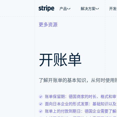
产品
解决方案
开发
更多资源
按企业阶段
文档
学习
按应用场
支持
支付
营收
大型企业
Stripe 文档
博客
智能体
获取支
Payments
Billing
初创企业
API 参考文档
客户案例
加密货
托管支
在线支付
经常性收入
库与 SDK
指南
电子商
专业服
Payment links
Metronome
Stripe Apps
嵌入式
开账单
无代码支付
按用量计费
财务自
Checkout
Subscriptions
全球化
预构建支付界面
订阅管理
应用内
Elements
Invoicing
交易市
灵活的 UI 组件
一次性或定期账单
资金管
Payment methods
Tax
了解开账单的基本知识，从何时使用
平台
接入 125+ 种支付方式
销售税和增值税自动
SaaS
Authorization Boost
Revenue Recogniti
支付成功率优化
会计自动化
账单保留期：德国商家的时长、格式和审
Link
Stripe Sigma
加速结账
自定义报告
面向日本企业的形式发票：基础知识以及
Data Pipeline
账单上的付款到期日：德国企业需要了解
数据同步