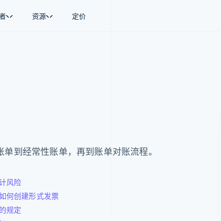
者
资源
定价
景
指南
按行业
公司
资金管理
平台和交易市
商务
持
接受线上付款
AI 企业
产品路线图
Global Payouts
Connect
币
持方案
实施预置结账流程
创作者经济
Sessions 年度大会
向第三方打款
平台支付
务
务
构建平台或交易市场
游戏
招聘
金融
管理订阅
酒店、旅游与休闲
资讯中心
动化
提供按用量计费
保险
Stripe Press
企业
发行稳定币支持的支付卡
媒体与娱乐
支付
通过智能体配置和管理服务
非营利组织
场
专业服务
理
公共部门
账单到经常性账单，再到账单对账流程。
零售
化
on
计风险
如何创建形式发票
的规定