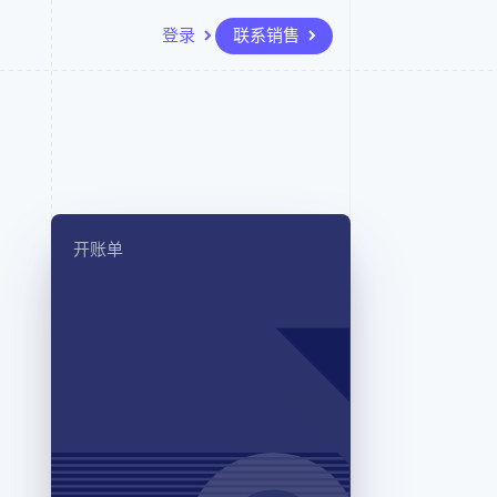
登录
联系销售
资源
生态系统
联系
场
更多
应用集成
合作伙伴
联系销售
Product roadmap
代码示例
Stripe App Marketplace
成为合作伙伴
了解未来规划
开发者博客
API 状态
Radar
欺诈防范
开账单
Atlas
初创企业注册
Climate
碳移除