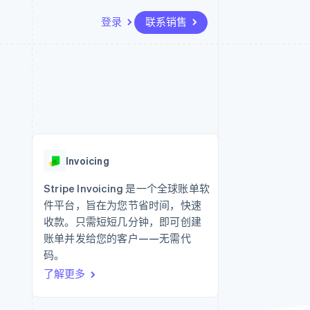
登录
联系销售
资源
生态系统
联系
场
更多
应用集成
合作伙伴
联系销售
Product roadmap
代码示例
Stripe App Marketplace
成为合作伙伴
了解未来规划
开发者博客
API 状态
Radar
欺诈防范
Invoicing
Atlas
初创企业注册
Stripe Invoicing 是一个全球账单软
件平台，旨在为您节省时间，快速
Climate
碳移除
收款。只需短短几分钟，即可创建
账单并发给您的客户——无需代
码。
了解更多