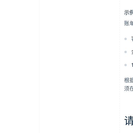
示
账单
根
须