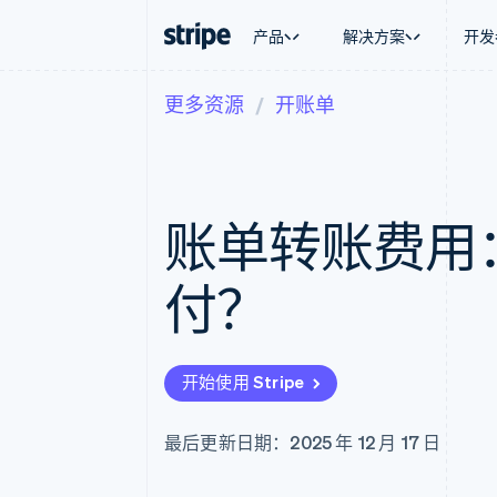
产品
解决方案
开发
更多资源
开账单
按企业阶段
文档
学习
按应用场
支持
支付
营收
大型企业
Stripe 文档
博客
智能体
获取支
Payments
Billing
初创企业
API 参考文档
客户案例
加密货
托管支
在线支付
经常性收入
库与 SDK
指南
电子商
专业服
Payment links
Metronome
Stripe Apps
账单转账费用
嵌入式
无代码支付
按用量计费
财务自
Checkout
Subscriptions
全球化
预构建支付界面
订阅管理
应用内
付？
Elements
Invoicing
交易市
灵活的 UI 组件
一次性或定期账单
资金管
支付方式
Tax
平台
支持 125 种以上
销售税和增值税自动
SaaS
Authorization Boost
Revenue Recogniti
开始使用 Stripe
支付成功率优化
会计自动化
Link
Stripe Sigma
加速结账
自定义报告
最后更新日期：2025 年 12 月 17 日
Data Pipeline
数据同步