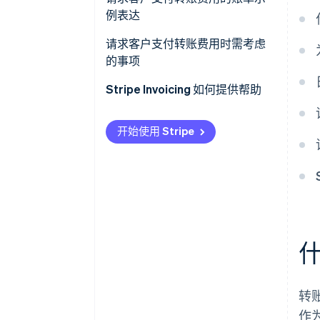
例表达
对方（企业）负担
备注
请求客户支付转账费用时需考虑
的事项
新客户
Stripe Invoicing 如何提供帮助
现有客户
开始使用 Stripe
转
作