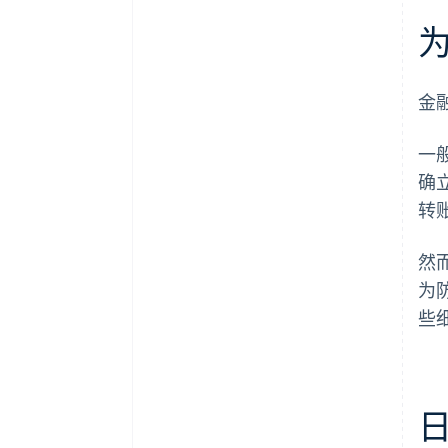
金
一
确
转
然
为
些