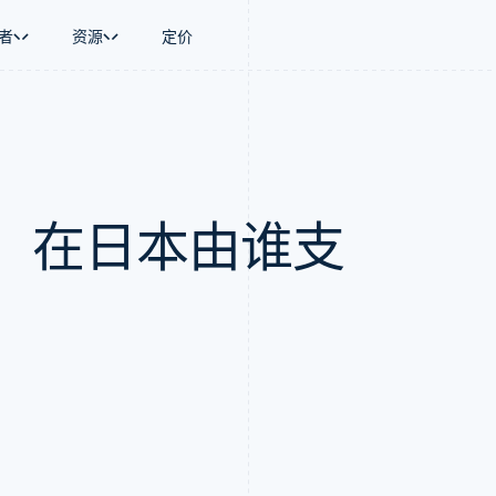
者
资源
定价
景
指南
按行业
公司
资金管理
平台和交易市
商务
持
接受线上付款
AI 企业
产品路线图
Global Payouts
Connect
币
持方案
实施预置结账流程
创作者经济
Sessions 年度大会
向第三方打款
平台支付
务
务
构建平台或交易市场
游戏
招聘
：在日本由谁支
金融
管理订阅
酒店、旅游与休闲
资讯中心
动化
提供按用量计费
保险
Stripe Press
企业
发行稳定币支持的支付卡
媒体与娱乐
支付
通过智能体配置和管理服务
非营利组织
场
专业服务
理
公共部门
零售
化
on