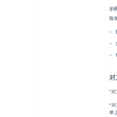
示
账单
对
“
“
单