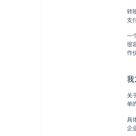
转
支
一
很
作
我
关
单
具
企