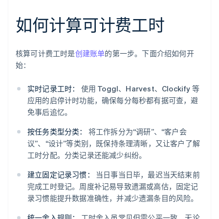
如何计算可计费工时
核算可计费工时是
创建账单
的第一步。下面介绍如何开
始：
实时记录工时：
使用 Toggl、Harvest、Clockify 等
应用的启停计时功能，确保每分每秒都有据可查，避
免事后追忆。
按任务类型分类：
将工作拆分为“调研”、“客户会
议”、“设计”等类别，既保持条理清晰，又让客户了解
工时分配。分类记录还能减少纠纷。
建立固定记录习惯：
当日事当日毕，最迟当天结束前
完成工时登记。周度补记易导致遗漏或高估，固定记
录习惯能提升数据准确性，并减少遗漏条目的风险。
统一舍入规则：
工时舍入虽常见但需公平一致。无论