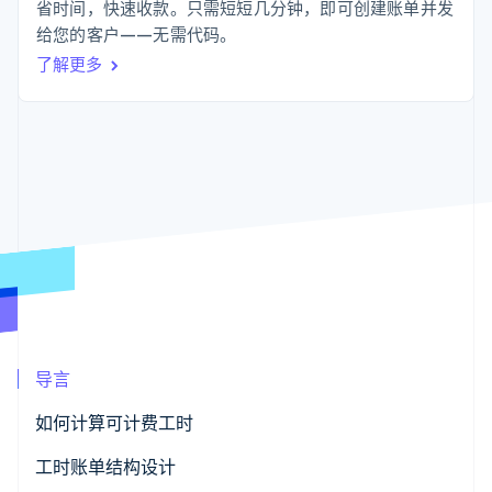
化
Stripe Sigma
省时间，快速收款。只需短短几分钟，即可创建账单并发
产品路线图
SaaS
自定义报告
Link
Sessions 年度大会
给您的客户——无需代码。
加速结账
Data Pipeline
招聘
了解更多
数据同步
资讯中心
资源
Stripe Press
按行业
应用集成
AI 企业
代码示例
更多
创作者经济
开发者博客
联系
Product roadmap
游戏
API 状态
了解未来规划
酒店、旅游与休闲
联系销售
保险
Radar
成为合作伙伴
媒体与娱乐
欺诈防范
非营利组织
Atlas
专业服务
初创企业注册
公共部门
零售
Climate
碳移除
导言
生态系统
如何计算可计费工时
合作伙伴
工时账单结构设计
Stripe App Marketplace
Stripe Sessions 2026