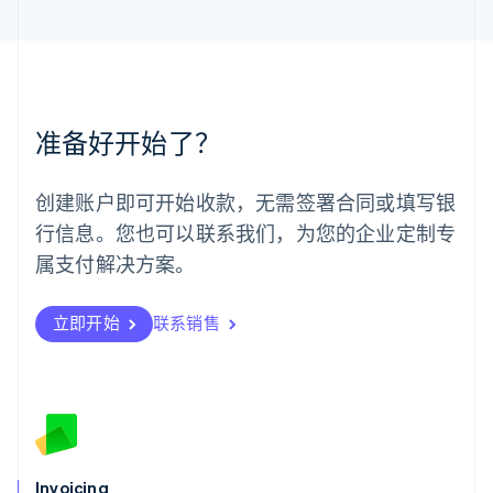
English
简体中文
美国
English
Español
简体中文
墨西哥
Español
English
挪威
准备好开始了？
English
葡萄牙
Português
English
创建账户即可开始收款，无需签署合同或填写银
日本
行信息。您也可以联系我们，为您的企业定制专
日本語
English
瑞典
属支付解决方案。
Svenska
English
瑞士
Deutsch
Français
Italiano
English
立即开始
联系销售
塞浦路斯
English
斯洛伐克
English
斯洛文尼亚
English
Italiano
泰国
Invoicing