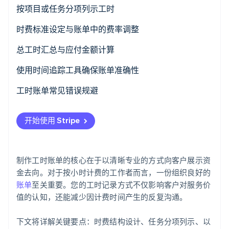
了解 Stripe 如何为 AI 构建经济基础设施。
标题
按项目或任务分项列示工时
立即观看
客户信息
时费标准设定与账单中的费率调整
工作描述
总工时汇总与应付金额计算
汇总和总计
使用时间追踪工具确保账单准确性
付款条件
工时账单常见错误规避
开始使用 Stripe
制作工时账单的核心在于以清晰专业的方式向客户展示资
金去向。对于按小时计费的工作者而言，一份组织良好的
账单
至关重要。您的工时记录方式不仅影响客户对服务价
值的认知，还能减少因计费时间产生的反复沟通。
下文将详解关键要点：时费结构设计、任务分项列示、以