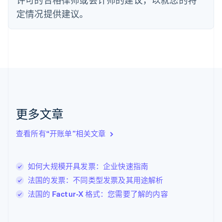
English
Svenska
定情况提供建议。
荷兰
Nederlands
English
加拿大
English
Français
捷克
English
克罗地亚
English
Italiano
拉脱维亚
English
更多文章
立陶宛
English
列支敦士登
查看所有“开账单”相关文章
Deutsch
English
卢森堡
Français
Deutsch
English
如何大规模开具发票：企业快速指南
罗马尼亚
法国的发票：不同类型发票及其用途解析
English
马尔他
法国的 Factur-X 格式：您需要了解的内容
English
马来西亚