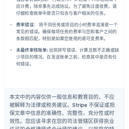
English
应计费，除非事先达成协议。为了避免过度收费，请
爱沙尼亚
仔细检查账单中是否只包含与客户相关的任务。
English
奥地利
费率错误：
将不同任务或项目的小时费率混淆是一个
Deutsch
English
澳大利亚
常见的错误。确保每项任务的费率与您和客户之间的
English
条款相匹配，特别是如果您使用的是可变费率。
巴西
Português
English
未最终审核账单:
出现拼写错误、计算总数不正确或缺
保加利亚
少项目的情况。在发送账单之前，检查其中是否有任
English
何错误。
比利时
Nederlands
Français
Deutsch
English
波兰
English
丹麦
English
本文中的内容仅供一般信息和教育目的，不应
德国
被解释为法律或税务建议。Stripe 不保证或担
Deutsch
English
法国
保文章中信息的准确性、完整性、充分性或时
Français
English
效性。您应该寻求在您的司法管辖区获得执业
芬兰
许可的合格律师或会计师的建议，以就您的特