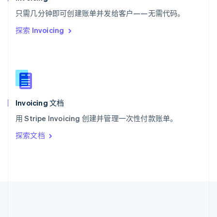
ไทย
English
希腊
只需几分钟即可创建账单并发给客户——无需代码。
English
探索 Invoicing
西班牙
Español
English
新加坡
English
简体中文
新西兰
English
匈牙利
English
Invoicing 文档
意大利
用 Stripe Invoicing 创建并管理一次性付款账单。
Italiano
English
印度
探索文档
English
英国
English
直布罗陀
English
中国内地
简体中文
English
中国香港特别行政区