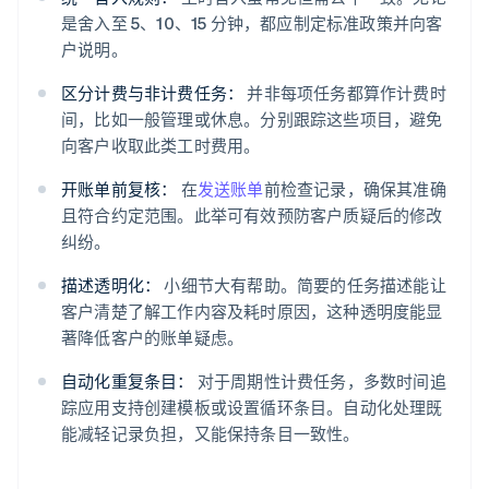
是舍入至 5、10、15 分钟，都应制定标准政策并向客
户说明。
区分计费与非计费任务：
并非每项任务都算作计费时
间，比如一般管理或休息。分别跟踪这些项目，避免
向客户收取此类工时费用。
开账单前复核：
在
发送账单
前检查记录，确保其准确
且符合约定范围。此举可有效预防客户质疑后的修改
纠纷。
描述透明化：
小细节大有帮助。简要的任务描述能让
客户清楚了解工作内容及耗时原因，这种透明度能显
著降低客户的账单疑虑。
自动化重复条目：
对于周期性计费任务，多数时间追
踪应用支持创建模板或设置循环条目。自动化处理既
能减轻记录负担，又能保持条目一致性。