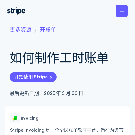
更多资源
开账单
按企业阶段
文档
学习
支付
营收
资金管
平台
理
易市
大型企业
Stripe 文档
博客
Payments
Billing
初创企业
API 参考文档
客户案例
如何制作工时账单
在线支付
经常性收入
Global
Conn
库与 SDK
指南
Payment links
Metronome
Payouts
Stripe Apps
按用量计费
平台
无代码支付
Subscriptions
向第三
按应用场景
Checkout
方打款
开始使用 Stripe
支持
预构建支付界
订阅管理
指南
智能体商务
面
Invoicing
加密货币
获取支持
一次性或定期
Elements
最后更新日期：2025 年 3 月 30 日
电子商务
接受线上付款
托管支持方案
灵活的 UI 组件
账单
嵌入式金融
实施预置结账流程
专业服务
支付方式
Tax
财务自动化
构建平台或交易市场
支持 125 种以
销售税和增值
全球化企业
管理订阅
上
税自动化
应用内支付
提供按用量计费
Invoicing
Authorization
Revenue
交易市场
发行稳定币支持的支付卡
Boost
Recognition
公司
资金管理
通过智能体配置和管理服
Stripe Invoicing 是一个全球账单软件平台，旨在为您节
支付成功率优
会计自动化
平台
务