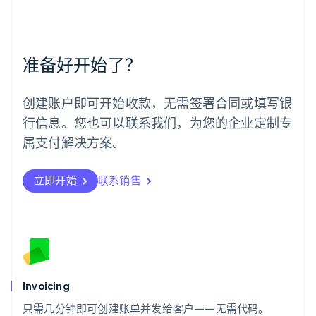
English
Español
简体中文
墨西哥
Español
English
挪威
准备好开始了？
English
葡萄牙
Português
English
创建账户即可开始收款，无需签署合同或填写银
日本
行信息。您也可以联系我们，为您的企业定制专
日本語
English
瑞典
属支付解决方案。
Svenska
English
瑞士
Deutsch
Français
Italiano
English
立即开始
联系销售
塞浦路斯
English
斯洛伐克
English
斯洛文尼亚
English
Italiano
泰国
Invoicing
ไทย
English
希腊
只需几分钟即可创建账单并发给客户——无需代码。