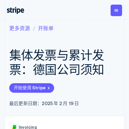
更多资源
开账单
按企业阶段
文档
学习
支付
营收
资金管
平台
理
易市
大型企业
Stripe 文档
博客
Payments
Billing
初创企业
API 参考文档
客户案例
集体发票与累计发
在线支付
经常性收入
Global
Conn
库与 SDK
指南
Payment links
Metronome
Payouts
Stripe Apps
按用量计费
平台
票：德国公司须知
无代码支付
Subscriptions
向第三
按应用场景
Checkout
方打款
支持
预构建支付界
订阅管理
指南
智能体商务
面
Invoicing
加密货币
获取支持
一次性或定期
Elements
开始使用 Stripe
电子商务
接受线上付款
托管支持方案
灵活的 UI 组件
账单
嵌入式金融
实施预置结账流程
专业服务
Payment
Tax
财务自动化
构建平台或交易市场
最后更新日期：2025 年 2 月 19 日
methods
销售税和增值
全球化企业
管理订阅
接入 125+ 种支
税自动化
应用内支付
提供按用量计费
付方式
Revenue
交易市场
发行稳定币支持的支付卡
Authorization
Recognition
公司
资金管理
通过智能体配置和管理服
Boost
会计自动化
Invoicing
平台
务