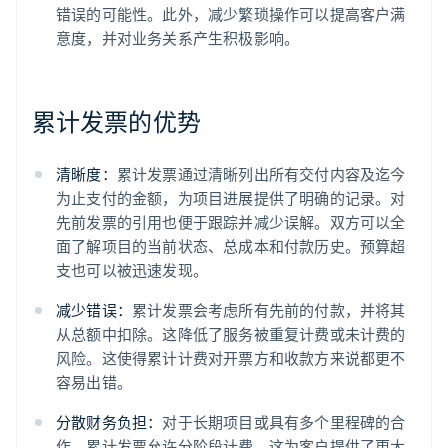
错误的可能性。此外，减少繁琐操作可以提高客户满
意度，并对业务关系产生积极影响。
累计发票的优势
清晰度：
累计发票通过清晰列出所有交付内容及迄今
为止支付的金额，为项目进展提供了明确的记录。对
先前发票的引用也便于跟踪并减少误解。双方可以全
面了解项目的当前状态、总成本和付款历史。预算超
支也可以被迅速发现。
减少错误：
累计发票会考虑所有先前的付款，并将其
从总额中扣除。这降低了服务被重复计费或未计费的
阿联酋
风险。这使得累计计费对开票方和收款方来说都更不
English
容易出错。
爱尔兰
English
分散财务负担：
对于长期项目或具有多个里程碑的合
爱沙尼亚
作，累计发票允许分阶段计费。这为客户提供了更大