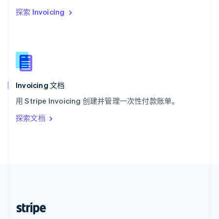
English
探索 Invoicing
西班牙
Español
English
新加坡
English
简体中文
新西兰
English
匈牙利
English
Invoicing 文档
意大利
用 Stripe Invoicing 创建并管理一次性付款账单。
Italiano
English
印度
探索文档
English
英国
English
直布罗陀
English
中国内地
简体中文
English
中国香港特别行政区
English
简体中文