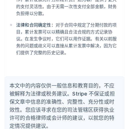
English
的支付灵活性。由于无需一次性支付全部金额，财务
奥地利
负担得以分散。
Deutsch
English
澳大利亚
法律和合同确定性：
对于合同中规定了分期付款的项
English
巴西
目，累计发票可以以精确且合法合规的方式记录协
Português
English
议。在发生争议时，它们可以用作证据。有关以前服
保加利亚
务的问题或歧义可以直接从累计发票中解决，因为它
English
们提供了完整的历史记录。
比利时
Nederlands
Français
Deutsch
English
波兰
English
丹麦
English
本文中的内容仅供一般信息和教育目的，不应
德国
被解释为法律或税务建议。Stripe 不保证或担
Deutsch
English
法国
保文章中信息的准确性、完整性、充分性或时
Français
English
效性。您应该寻求在您的司法管辖区获得执业
芬兰
许可的合格律师或会计师的建议，以就您的特
English
Svenska
定情况提供建议。
荷兰