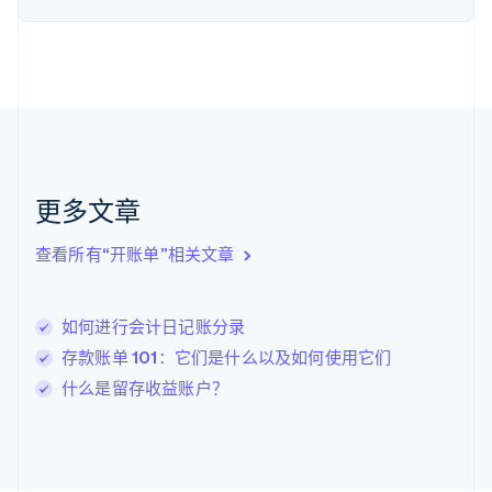
Nederlands
English
加拿大
English
Français
捷克
English
克罗地亚
English
Italiano
拉脱维亚
English
更多文章
立陶宛
English
列支敦士登
查看所有“开账单”相关文章
Deutsch
English
卢森堡
Français
Deutsch
English
如何进行会计日记账分录
罗马尼亚
存款账单 101：它们是什么以及如何使用它们
English
马尔他
什么是留存收益账户？
English
马来西亚
English
简体中文
美国