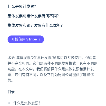
了解 Stripe 如何为 AI 构建经济基础设施。
集体发票示例
什么是累计发票？
立即观看
创建集体发票
累计发票示例
集体发票与累计发票有何不同？
创建累计发票
集体发票和累计发票有什么优势？
集体发票的优势
开始使用 Stripe
累计发票的优势
术语“集体发票”和“累计发票”通常可以互换使用。但两者
并不完全相同。它们是两种不同的发票格式，具有不同的
功能。在本文中，我们将解释什么是集体发票和累计发
票，它们有何不同，以及它们为德国公司提供了哪些优
势。
目录
什么是集体发票？