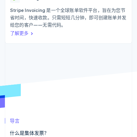
支付成功率优
Stripe Sigma
产品路线图
SaaS
化
自定义报告
Sessions 年度大会
Stripe Invoicing 是一个全球账单软件平台，旨在为您节
Link
Data Pipeline
招聘
省时间，快速收款。只需短短几分钟，即可创建账单并发
加速结账
数据同步
资讯中心
资源
给您的客户——无需代码。
Stripe Press
按行业
了解更多
应用集成
AI 企业
代码示例
更多
创作者经济
开发者博客
联系
Product roadmap
游戏
API 状态
了解未来规划
酒店、旅游与休闲
联系销售
保险
Radar
成为合作伙伴
媒体与娱乐
欺诈防范
非营利组织
Atlas
专业服务
初创企业注册
公共部门
零售
Climate
碳移除
生态系统
导言
合作伙伴
Stripe App Marketplace
什么是集体发票？
Stripe Sessions 2026