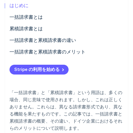
はじめに
パートナー
Climate
Stripe App Marketplace
カーボンリムーバル
一括請求書とは
Identity
一括請求書の例
累積請求書とは
オンライン本人確認
累積請求書の例
一括請求書と累積請求書の違い
累積請求書を作成する
一括請求書と累積請求書のメリット
一括請求書のメリット
Stripe Sessions 2026
Stripe が AI の経済インフラをどのように構築しているかを
Stripe の利用を始める
累積請求書のメリット
ご覧ください。
こちらをご覧ください
「一括請求書」と「累積請求書」という用語は、多くの
場合、同じ意味で使用されます。しかし、これは正しく
ありません。これらは、異なる請求書形式であり、異な
る機能を果たすものです。この記事では、一括請求書と
累積請求書の概要、その違い、ドイツ企業におけるそれ
らのメリットについて説明します。