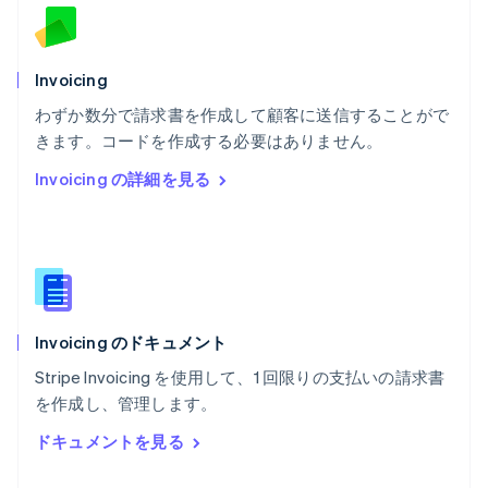
English
ベルギー
Nederlands
Français
Deutsch
English
ポーランド
Invoicing
English
わずか数分で請求書を作成して顧客に送信することがで
ポルトガル
Português
English
きます。コードを作成する必要はありません。
マルタ
Invoicing の詳細を見る
English
マレーシア
English
简体中文
メキシコ
Español
English
ラトビア
English
Invoicing のドキュメント
リトアニア
English
Stripe Invoicing を使用して、1 回限りの支払いの請求書
リヒテンシュタイン
を作成し、管理します。
Deutsch
English
ルーマニア
ドキュメントを見る
English
ルクセンブルグ