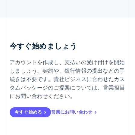
English
Italiano
タイ
ไทย
English
チェコ共和国
English
デンマーク
English
今すぐ始めましょう
ドイツ
Deutsch
English
ニュージーランド
アカウントを作成し、支払いの受け付けを開始
English
しましょう。契約や、銀行情報の提出などの手
ノルウェー
English
続きは不要です。貴社ビジネスに合わせたカス
ハンガリー
タムパッケージのご提案については、営業担当
English
フィンランド
にお問い合わせください。
English
Svenska
ブラジル
今すぐ始める
営業にお問い合わせ
Português
English
フランス
Français
English
ブルガリア