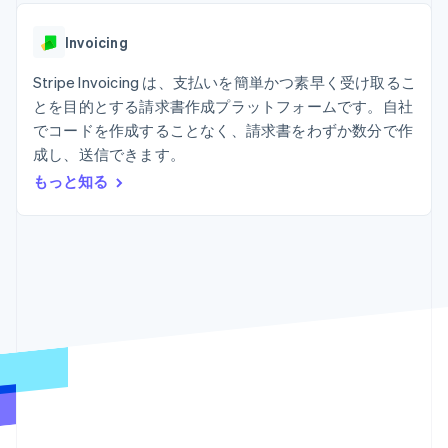
Recognition
ポーネント
SaaS
従量課金請求を提供
決済手段
製品ロードマップ
ステーブルコイン担保型
会計管理の
125 以上の決
Invoicing
Sessions 年次カンファ
のカードを発行
自動化
済手段を利用
レンス
エージェントによるサー
Stripe
可能
Terminal
Stripe Invoicing は、支払いを簡単かつ素早く受け取るこ
採用情報
ビスのプロビジョニング
Sigma
業種別
対面支払い
ニュースルーム
と管理
とを目的とする請求書作成プラットフォームです。自社
カスタムレ
Authorization
Stripe Press
でコードを作成することなく、請求書をわずか数分で作
ポート
Boost
AI 企業
Data
決済成功率の
成し、送信できます。
クリエイターエコノミ―
Pipeline
最適化
ゲーム
もっと知る
リソース
データの同
Link
ホスピタリティ、旅行、
お問い合わせ
期
スピーディー
レジャー
な決済
保険
アプリへの導入
営業にお問い合わせ
メディアおよびエンター
コードサンプル
パートナーになる
テインメント
開発者のブログ
非営利団体
API ステータス
プロフェッショナルサー
その他
ビス
Product roadmap
パブリックセクター
今後の予定を確認
小売業
Radar
不正防止
エコシステム
Atlas
スタートアップの企業設立