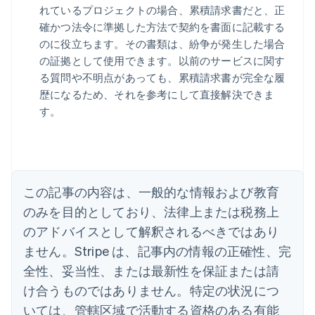
れているプロジェクトの場合、累積請求書だと、正
確かつ法令に準拠した方法で契約を書面に記載する
のに役立ちます。その書類は、紛争が発生した場合
アイルランド
の証拠として使用できます。以前のサービスに関す
English
る質問や不明点があっても、累積請求書が完全な履
アメリカ
歴になるため、それを参考にして直接解決できま
English
Español
简体中文
アラブ首長国連邦
す。
English
イギリス
English
イタリア
Italiano
English
この記事の内容は、一般的な情報および教育
インド
English
のみを目的としており、法律上または税務上
エストニア
のアドバイスとして解釈されるべきではあり
English
オーストラリア
ません。Stripe は、記事内の情報の正確性、完
English
全性、妥当性、または最新性を保証または請
オーストリア
け合うものではありません。特定の状況につ
Deutsch
English
オランダ
いては、管轄区域で活動する資格のある有能