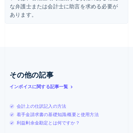
Nederlands
English
な弁護士または会計士に助言を求める必要が
カナダ
あります。
English
Français
キプロス
English
ギリシア
English
クロアチア
English
Italiano
ジブラルタル
English
シンガポール
その他の記事
English
简体中文
スイス
インボイスに関する記事一覧
Deutsch
Français
Italiano
English
スウェーデン
Svenska
English
スペイン
会計上の仕訳記入の方法
Español
English
着手金請求書の基礎知識:概要と使用方法
スロバキア
利益剰余金勘定とは何ですか？
English
スロベニア