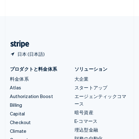
Français
Deutsch
English
中国香港特別行政区
English
简体中文
中国本土
简体中文
English
日本
日本語
English
日本 (日本語)
プロダクトと料金体系
ソリューション
料金体系
大企業
Atlas
スタートアップ
Authorization Boost
エージェンティックコマ
ース
Billing
暗号資産
Capital
E-コマース
Checkout
埋込型金融
Climate
財務の自動化