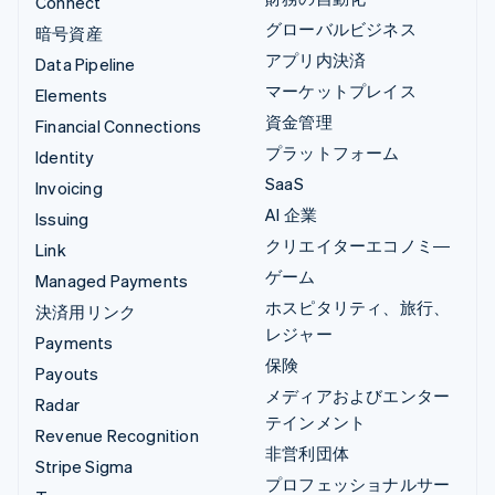
Connect
グローバルビジネス
暗号資産
アプリ内決済
Data Pipeline
マーケットプレイス
Elements
資金管理
Financial Connections
プラットフォーム
Identity
SaaS
Invoicing
AI 企業
Issuing
クリエイターエコノミ―
Link
ゲーム
Managed Payments
ホスピタリティ、旅行、
決済用リンク
レジャー
Payments
保険
Payouts
メディアおよびエンター
Radar
テインメント
Revenue Recognition
非営利団体
Stripe Sigma
プロフェッショナルサー