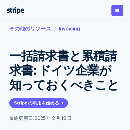
その他のリソース
Invoicing
企業規模別
ドキュメント
学ぶ
支払い
収益
資金管
プラッ
理
フォー
大企業向け
Stripe のドキュメント
ブログ
とマー
Payments
Billing
スタートアップ向け
API リファレンス
導入事例
一括請求書と累積請
オンライン決
経常収益
ットプ
Global
ライブラリと SDK
ガイド
済
Metronome
Payouts
イス
Stripe Apps
Managed
求書: ドイツ企業が
従量課金
Payments
第三者
Connec
ユースケース別
マーチャント
サブスクリ
への入
サポート
プション
オブレコード
金
知っておくべきこと
プラッ
ガイド
エージェンティックコマ
サブスクリ
ソリューショ
Payment links
フォー
ース
サポートに問い合わせる
プションの
ン
決済の
E コマース / ECサイト
オンライン決済を受け付
管理サポートプラン
コーディング
管理
Invoicing
築
埋込型金融
け
プロフェッショナルサー
1 回限りまた
不要の決済ペ
Stripe の利用を始める
請求・財務関連
構築済みの決済を実装
ビス
は継続
ージ
Checkout
グローバルビジネス
プラットフォームまたは
構築済み決済
Tax
アプリ内決済
マーケットプレイスを構
消費税と
UI
最終更新日: 2025 年 2 月 19 日
マーケットプレイス
築する
VAT の自動
Elements
資金管理
サブスクリプションを管
柔軟な UI コン
計算
Revenue
会社
プラットフォーム
理