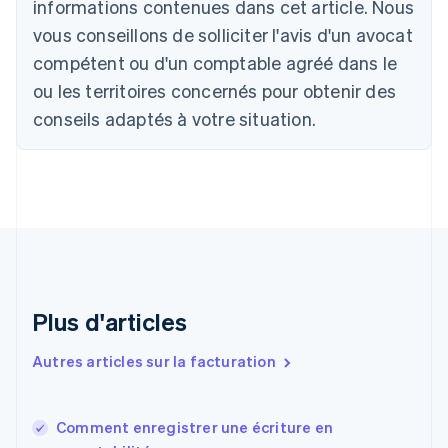
informations contenues dans cet article. Nous
English
vous conseillons de solliciter l'avis d'un avocat
Canada
English
Français
compétent ou d'un comptable agréé dans le
Chine continentale
ou les territoires concernés pour obtenir des
简体中文
English
Chypre
conseils adaptés à votre situation.
English
Croatie
English
Italiano
Danemark
English
Émirats arabes unis
English
Espagne
Español
English
Plus d'articles
Estonie
English
Autres articles sur la facturation
États-Unis
English
Español
简体中文
Finlande
English
Svenska
Comment enregistrer une écriture en
France