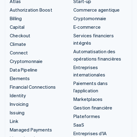
Atlas
Start-up
Authorization Boost
Commerce agentique
Billing
Cryptomonnaie
Capital
E-commerce
Checkout
Services financiers
intégrés
Climate
Automatisation des
Connect
opérations financières
Cryptomonnaie
Entreprises
Data Pipeline
internationales
Elements
Paiements dans
Financial Connections
l’application
Identity
Marketplaces
Invoicing
Gestion financière
Issuing
Plateformes
Link
SaaS
Managed Payments
Entreprises d'IA