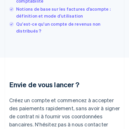
comptabilité
Français
English
Notions de base sur les factures d’acompte :
Gibraltar
définition et mode d’utilisation
English
Grèce
Qu'est-ce qu'un compte de revenus non
English
distribués ?
Hongrie
English
Inde
English
Irlande
English
Italie
Italiano
English
Japon
Envie de vous lancer ?
日本語
English
Lettonie
Créez un compte et commencez à accepter
English
Liechtenstein
des paiements rapidement, sans avoir à signer
Deutsch
English
de contrat ni à fournir vos coordonnées
Lituanie
English
bancaires. N'hésitez pas à nous contacter
Luxembourg