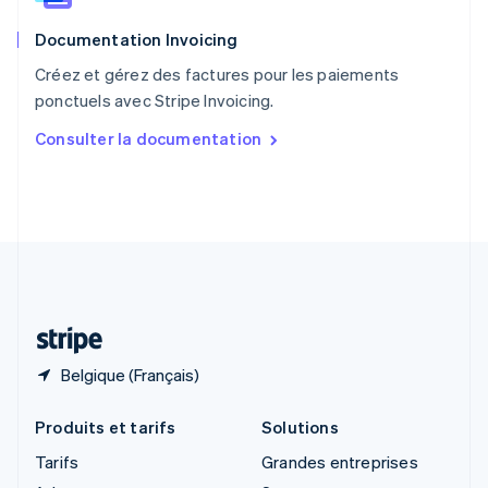
English
Documentation Invoicing
Royaume-Uni
English
Créez et gérez des factures pour les paiements
Singapour
ponctuels avec Stripe Invoicing.
English
简体中文
Slovaquie
Consulter la documentation
English
Slovénie
English
Italiano
Suède
Svenska
English
Suisse
Deutsch
Français
Italiano
English
Thaïlande
ไทย
English
Belgique (Français)
Produits et tarifs
Solutions
Tarifs
Grandes entreprises