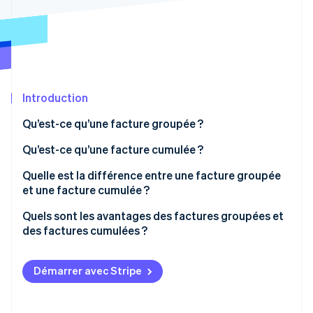
Découvrez les prochaines évolutions
Commerce en ligne
Radar
Prévention de la fraude
Écosystème
Atlas
Constitution de start-up
Partenaires
Introduction
Climate
Stripe App Marketplace
Élimination du carbone
Qu’est-ce qu’une facture groupée ?
Identity
Vérification de l'identité
Exemples de factures groupées
Qu’est-ce qu’une facture cumulée ?
Création d’une facture groupée
Exemples de factures cumulées
Quelle est la différence entre une facture groupée
et une facture cumulée ?
Création d’une facture cumulée
Quels sont les avantages des factures groupées et
Stripe Sessions 2026
des factures cumulées ?
Découvrez comment Stripe construit l’infrastructure écono
Regarder la vidéo
Avantages des factures groupées
Démarrer avec Stripe
Avantages des factures cumulées