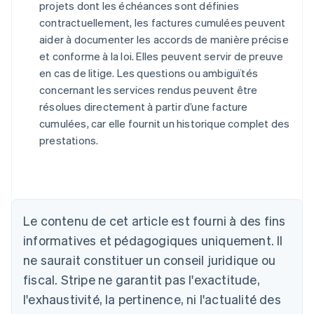
projets dont les échéances sont définies
contractuellement, les factures cumulées peuvent
aider à documenter les accords de manière précise
et conforme à la loi. Elles peuvent servir de preuve
en cas de litige. Les questions ou ambiguïtés
concernant les services rendus peuvent être
résolues directement à partir d’une facture
cumulées, car elle fournit un historique complet des
prestations.
Allemagne
Deutsch
English
Australie
English
Le contenu de cet article est fourni à des fins
Autriche
informatives et pédagogiques uniquement. Il
Deutsch
English
Belgique
ne saurait constituer un conseil juridique ou
Nederlands
Français
Deutsch
English
fiscal. Stripe ne garantit pas l'exactitude,
Brésil
l'exhaustivité, la pertinence, ni l'actualité des
Português
English
Bulgarie