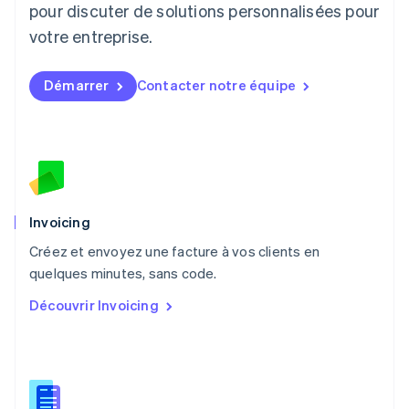
pour discuter de solutions personnalisées pour
Français
Deutsch
English
Malaisie
votre entreprise.
English
简体中文
Malte
Démarrer
Contacter notre équipe
English
Mexique
Español
English
Norvège
English
Nouvelle-Zélande
English
Pays-Bas
Invoicing
Nederlands
English
Créez et envoyez une facture à vos clients en
Pologne
English
quelques minutes, sans code.
Portugal
Découvrir Invoicing
Português
English
R.A.S. de Hong Kong, Chine
English
简体中文
République tchèque
English
Roumanie