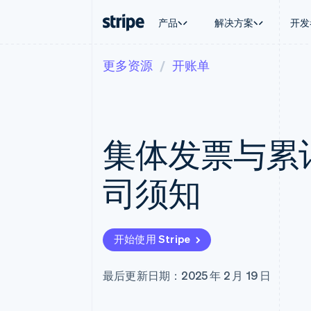
产品
解决方案
开发
更多资源
开账单
按企业阶段
文档
学习
按应用场
支持
支付
营收
大型企业
Stripe 文档
博客
智能体
获取支
Payments
Billing
初创企业
API 参考文档
客户案例
加密货
托管支
在线支付
经常性收入
库与 SDK
指南
电子商
专业服
Payment links
Metronome
Stripe Apps
集体发票与累
嵌入式
无代码支付
按用量计费
财务自
Checkout
Subscriptions
全球化
预构建支付界面
订阅管理
应用内
司须知
Elements
Invoicing
交易市
灵活的 UI 组件
一次性或定期账单
资金管
支付方式
Tax
平台
支持 125 种以上
销售税和增值税自动
SaaS
Terminal
Revenue Recogniti
开始使用 Stripe
线下支付
会计自动化
Authorization Boost
Stripe Sigma
支付成功率优化
自定义报告
最后更新日期：2025 年 2 月 19 日
Link
Data Pipeline
加速结账
数据同步