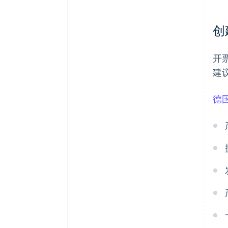
创
开
建
德国