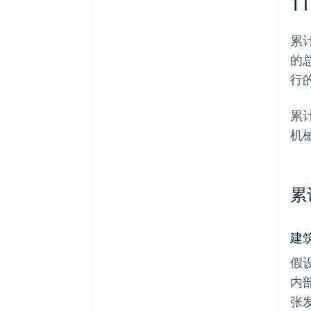
累
的
行
累
机
累
建
假
内
张