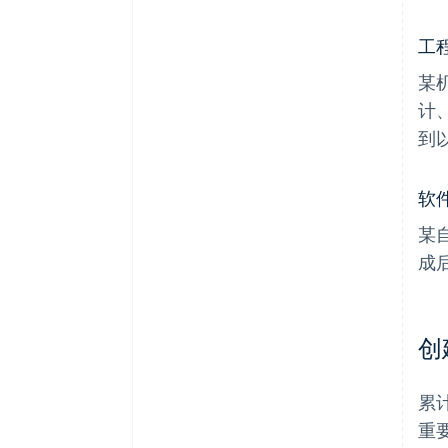
工
某
计
到
软
某
成
创
累
重