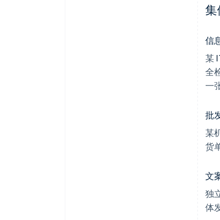
集
信息
某
全
一
批
某
货
文
独
体