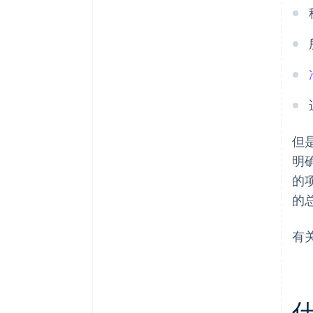
但
明
的
的
有