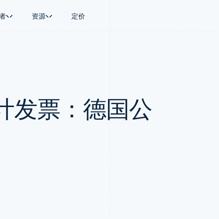
者
资源
定价
景
指南
按行业
公司
资金管理
平台和交易市
商务
持
接受线上付款
AI 企业
产品路线图
Global Payouts
Connect
币
持方案
实施预置结账流程
创作者经济
Sessions 年度大会
向第三方打款
平台支付
务
务
构建平台或交易市场
游戏
招聘
Crypto
计发票：德国公
金融
管理订阅
酒店、旅游与休闲
资讯中心
钱包、稳定币发行和发卡基础设
动化
提供按用量计费
保险
Stripe Press
施
企业
发行稳定币支持的支付卡
媒体与娱乐
支付
通过智能体配置和管理服务
非营利组织
场
专业服务
理
公共部门
零售
化
on