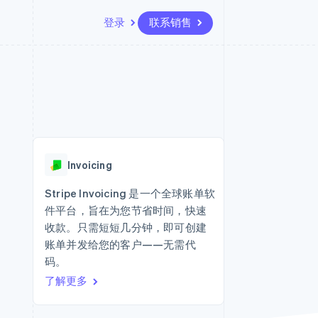
登录
联系销售
资源
生态系统
联系
场
更多
应用集成
合作伙伴
联系销售
Product roadmap
代码示例
Stripe App Marketplace
成为合作伙伴
了解未来规划
开发者博客
API 状态
Radar
欺诈防范
Invoicing
Atlas
初创企业注册
Stripe Invoicing 是一个全球账单软
件平台，旨在为您节省时间，快速
Climate
碳移除
收款。只需短短几分钟，即可创建
账单并发给您的客户——无需代
码。
了解更多