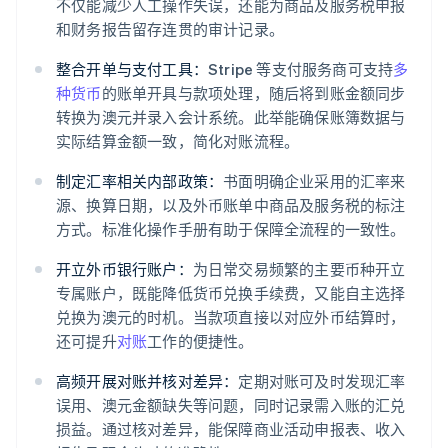
不仅能减少人工操作失误，还能为商品及服务税申报
和财务报告留存连贯的审计记录。
整合开单与支付工具：
Stripe 等支付服务商可支持
多
种货币
的账单开具与款项处理，随后将到账金额同步
转换为澳元并录入会计系统。此举能确保账簿数据与
实际结算金额一致，简化对账流程。
制定汇率相关内部政策：
书面明确企业采用的汇率来
源、换算日期，以及外币账单中商品及服务税的标注
方式。标准化操作手册有助于保障全流程的一致性。
开立外币银行账户：
为日常交易频繁的主要币种开立
专属账户，既能降低货币兑换手续费，又能自主选择
兑换为澳元的时机。当款项直接以对应外币结算时，
还可提升
对账
工作的便捷性。
高频开展对账并核对差异：
定期对账可及时发现汇率
误用、澳元金额缺失等问题，同时记录需入账的汇兑
损益。通过核对差异，能保障商业活动申报表、收入