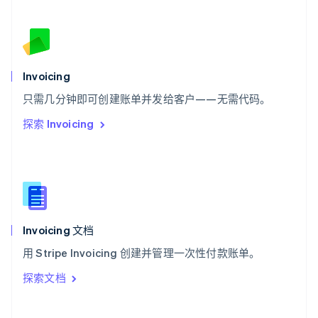
斯洛伐克
English
斯洛文尼亚
English
Italiano
泰国
Invoicing
ไทย
English
希腊
只需几分钟即可创建账单并发给客户——无需代码。
English
探索 Invoicing
西班牙
Español
English
新加坡
English
简体中文
新西兰
English
匈牙利
English
Invoicing 文档
意大利
用 Stripe Invoicing 创建并管理一次性付款账单。
Italiano
English
印度
探索文档
English
英国
English