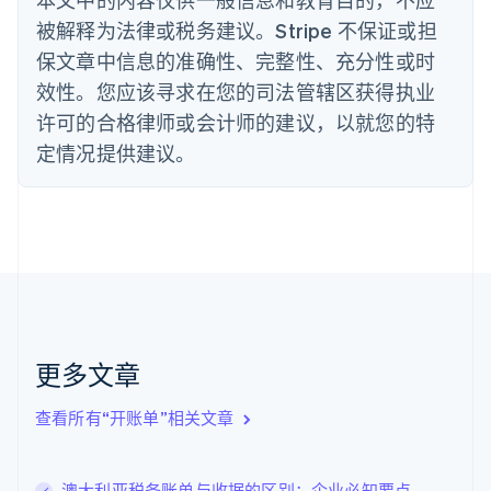
德国
被解释为法律或税务建议。Stripe 不保证或担
Deutsch
English
法国
保文章中信息的准确性、完整性、充分性或时
Français
English
效性。您应该寻求在您的司法管辖区获得执业
芬兰
许可的合格律师或会计师的建议，以就您的特
English
Svenska
定情况提供建议。
荷兰
Nederlands
English
加拿大
English
Français
捷克
English
克罗地亚
English
Italiano
拉脱维亚
English
更多文章
立陶宛
English
列支敦士登
查看所有“开账单”相关文章
Deutsch
English
卢森堡
Français
Deutsch
English
澳大利亚税务账单与收据的区别：企业必知要点