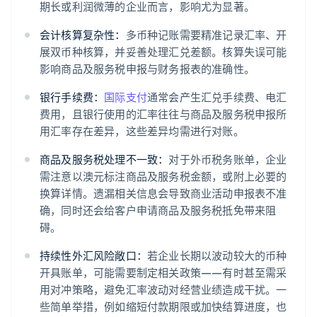
期长或利润微薄的企业而言，影响尤为显著。
会计核算复杂性：
多币种记账需要精准记录汇率、开
展双币种核算，并妥善处理汇兑差额。核算失误可能
影响商品及服务税申报与财务报表的准确性。
银行手续费：
国际支付
通常会产生汇兑手续费、电汇
费用，且银行使用的汇率往往与商品及服务税申报所
用汇率存在差异，这些差异均需进行对账。
商品及服务税处理不一致：
对于外币税务账单，企业
需注意以澳元标注商品及服务税金额，或附上必要的
换算详情。遗漏相关信息会导致商业活动申报表不准
确，同时还会给客户申请商品及服务税抵免带来阻
碍。
持续性外汇风险敞口：
若企业长期以波动较大的币种
开具账单，可能需要制定相关政策——有时甚至需采
用对冲策略，避免汇率波动对经营业绩造成干扰。一
些简单举措，例如缩短付款期限或加快结算进度，也