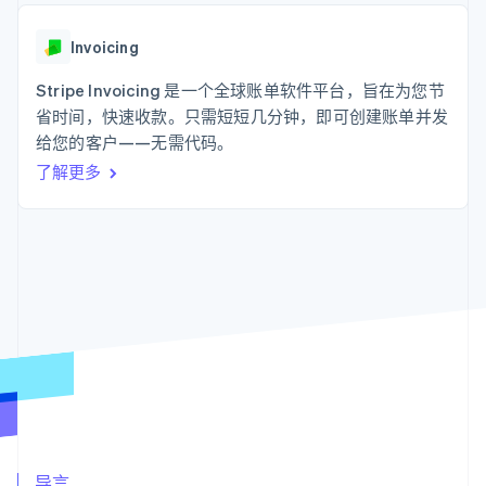
支付成功率优
Stripe Sigma
产品路线图
SaaS
化
自定义报告
Sessions 年度大会
Link
Data Pipeline
Invoicing
招聘
加速结账
数据同步
资讯中心
资源
Stripe Invoicing 是一个全球账单软件平台，旨在为您节
Stripe Press
按行业
省时间，快速收款。只需短短几分钟，即可创建账单并发
应用集成
给您的客户——无需代码。
AI 企业
代码示例
更多
创作者经济
开发者博客
联系
了解更多
Product roadmap
游戏
API 状态
了解未来规划
酒店、旅游与休闲
联系销售
保险
Radar
成为合作伙伴
媒体与娱乐
欺诈防范
非营利组织
Atlas
专业服务
初创企业注册
公共部门
零售
Climate
碳移除
生态系统
合作伙伴
Stripe App Marketplace
Stripe Sessions 2026
导言