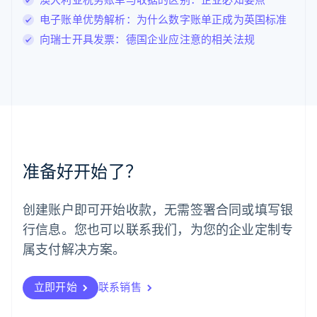
罗马尼亚
电子账单优势解析：为什么数字账单正成为英国标准
English
马尔他
向瑞士开具发票：德国企业应注意的相关法规
English
马来西亚
English
简体中文
美国
English
Español
简体中文
墨西哥
Español
English
挪威
准备好开始了？
English
葡萄牙
Português
English
创建账户即可开始收款，无需签署合同或填写银
日本
行信息。您也可以联系我们，为您的企业定制专
日本語
English
瑞典
属支付解决方案。
Svenska
English
瑞士
Deutsch
Français
Italiano
English
立即开始
联系销售
塞浦路斯
English