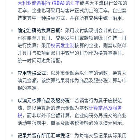
大利亚储备银行 (RBA) 的汇率
或各大主流银行公布的
汇率，企业也可采用与客户正式约定的汇率。企业需
选定其中一种换算方式，并在所有交易中统一沿用。
确定准确的换算日期：
采用收付实现制会计的企业，
可在账单开具日、交易发生日或款项到账日任选一日
进行换算；采用
权责发生制
核算的企业，则需以账单
开具日与款项到账日中较早的日期作为换算基准日。
统一时间可避免错配。
应用转换公式：
以外币金额乘以汇率的倒数，换算为
澳元金额。该换算结果将作为商品及服务税计算与申
报的基准。
以澳元核算商品及服务税：
若销售行为属于应税范
畴，需以换算后的澳元金额为基数
计算商品及服务
税
，而非以外币金额计算。企业向税务局提交的商业
活动申报表中，商品及服务税金额必须以澳元列示。
记录并留存所用汇率凭证：
为每笔交易记录实际采用