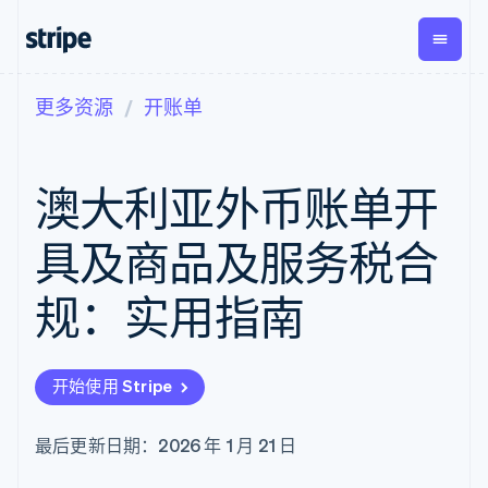
更多资源
开账单
按企业阶段
文档
学习
支付
营收
资金管
平台
理
易市
大型企业
Stripe 文档
博客
Payments
Billing
初创企业
API 参考文档
客户案例
澳大利亚外币账单开
在线支付
经常性收入
Global
Conn
库与 SDK
指南
Payment links
Metronome
Payouts
Stripe Apps
按用量计费
平台
具及商品及服务税合
无代码支付
Subscriptions
向第三
按应用场景
Checkout
方打款
支持
预构建支付界
订阅管理
规：实用指南
指南
智能体商务
面
Invoicing
加密货币
获取支持
一次性或定期
Elements
电子商务
接受线上付款
托管支持方案
灵活的 UI 组件
账单
嵌入式金融
实施预置结账流程
专业服务
Payment
Tax
开始使用 Stripe
财务自动化
构建平台或交易市场
methods
销售税和增值
全球化企业
管理订阅
接入 125+ 种支
税自动化
应用内支付
提供按用量计费
付方式
Revenue
最后更新日期：2026 年 1 月 21 日
交易市场
发行稳定币支持的支付卡
Authorization
Recognition
公司
资金管理
通过智能体配置和管理服
Boost
会计自动化
平台
务