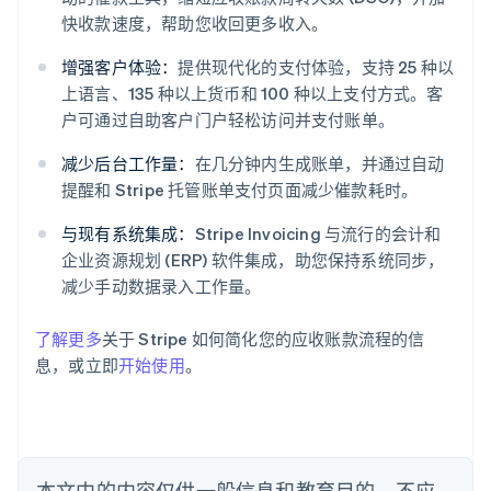
快收款速度，帮助您收回更多收入。
阿联酋
增强客户体验：
提供现代化的支付体验，支持 25 种以
English
上语言、135 种以上货币和 100 种以上支付方式。客
爱尔兰
户可通过自助客户门户轻松访问并支付账单。
English
爱沙尼亚
减少后台工作量：
在几分钟内生成账单，并通过自动
English
提醒和 Stripe 托管账单支付页面减少催款耗时。
奥地利
Deutsch
English
与现有系统集成：
Stripe Invoicing 与流行的会计和
澳大利亚
企业资源规划 (ERP) 软件集成，助您保持系统同步，
English
巴西
减少手动数据录入工作量。
Português
English
保加利亚
了解更多
关于 Stripe 如何简化您的应收账款流程的信
English
息，或立即
开始使用
。
比利时
Nederlands
Français
Deutsch
English
波兰
English
丹麦
English
本文中的内容仅供一般信息和教育目的，不应