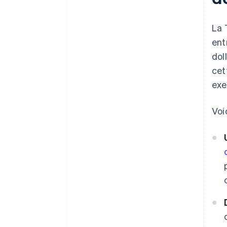
La 
ent
dol
cet
exe
Voi