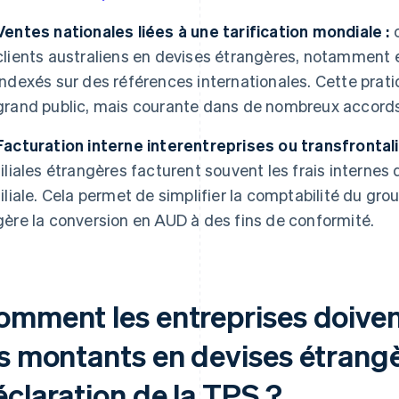
Ventes nationales liées à une tarification mondiale :
c
clients australiens en devises étrangères, notamment e
indexés sur des références internationales. Cette prati
grand public, mais courante dans de nombreux accor
Facturation interne interentreprises ou transfrontali
filiales étrangères facturent souvent les frais internes 
filiale. Cela permet de simplifier la comptabilité du gro
gère la conversion en AUD à des fins de conformité.
omment les entreprises doivent
es montants en devises étrangè
éclaration de la TPS ?