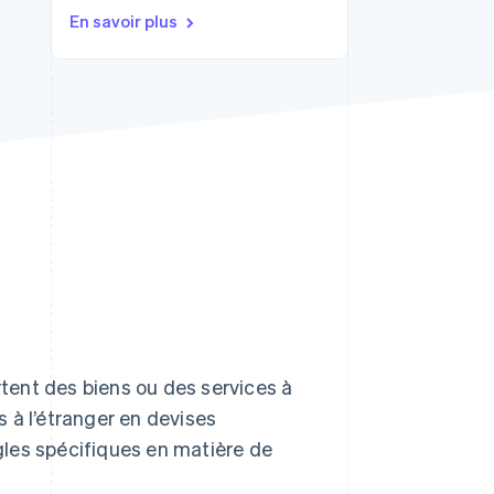
En savoir plus
Stripe Sessions 2026
Découvrez comment
Stripe construit
l’infrastructure
économique de l’IA.
Regarder la vidéo
tent des biens ou des services à
ts à l’étranger en devises
les spécifiques en matière de