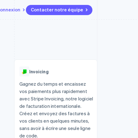
onnexion
Contacter notre équipe
Ressources
Écosystème
Contact
t marketplaces
Plus
Intégrations d'applications
Partenaires
Contacter notre équipe
Product roadmap
elle
Exemples de code
Stripe App Marketplace
Devenir partenaire
Découvrez les prochaines
r les
Blog des développeurs
évolutions
rs
État de l'API
 platforms
Radar
ciers intégrés
Invoicing
Prévention de la fraude
ratif
es et virtuelles
Atlas
Gagnez du temps et encaissez
Constitution de start-up
vos paiements plus rapidement
Climate
avec Stripe Invoicing, notre logiciel
Élimination du carbone
de facturation internationale.
Identity
Créez et envoyez des factures à
Vérification de l'identité
vos clients en quelques minutes,
sans avoir à écrire une seule ligne
de code.