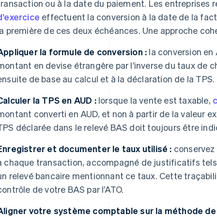
transaction ou à la date du paiement. Les entreprises r
d’exercice
effectuent la conversion à la date de la fac
la première de ces deux échéances. Une approche cohér
Appliquer la formule de conversion :
la conversion en 
montant en devise étrangère par l’inverse du taux de 
ensuite de base au calcul et à la déclaration de la TPS.
Calculer la TPS en AUD :
lorsque la vente est taxable,
c
montant converti en AUD, et non à partir de la valeur e
TPS déclarée dans le relevé BAS doit toujours être indi
Enregistrer et documenter le taux utilisé :
conservez 
à chaque transaction, accompagné de justificatifs tels
un relevé bancaire mentionnant ce taux. Cette traçabil
contrôle de votre BAS par l’ATO.
Aligner votre système comptable sur la méthode de 