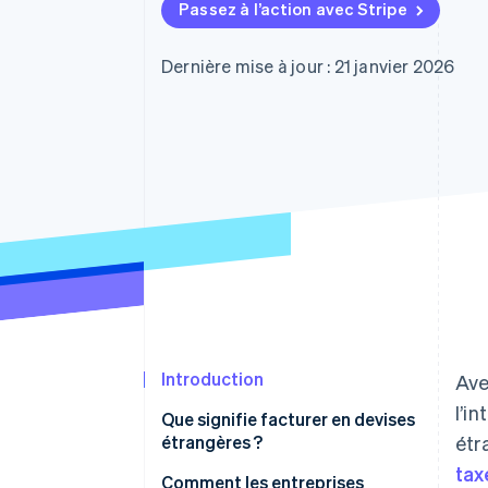
Authorization Boost
Passez à l’action avec Stripe
Acceptation optimisée
Link
Paiements accélérés
Dernière mise à jour : 21 janvier 2026
Financial Connections
Comptes financiers associés
Introduction
Ave
l’i
Que signifie facturer en devises
étrangères ?
étr
tax
Comment les entreprises