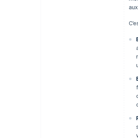
aux
C’e