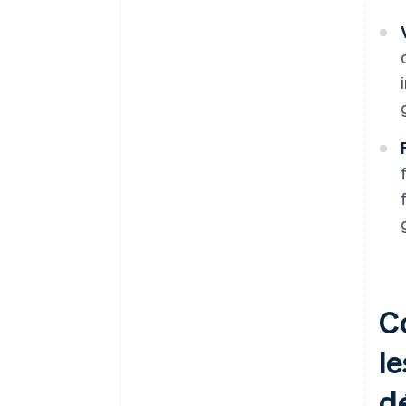
C
l
d