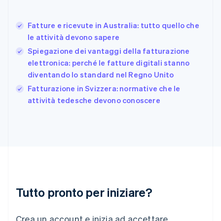
Germania
Deutsch
English
Fatture e ricevute in Australia: tutto quello che
Giappone
日本語
English
le attività devono sapere
Gibilterra
Spiegazione dei vantaggi della fatturazione
English
elettronica: perché le fatture digitali stanno
Grecia
diventando lo standard nel Regno Unito
English
India
Fatturazione in Svizzera: normative che le
English
attività tedesche devono conoscere
Irlanda
English
Italia
Italiano
English
Lettonia
English
Liechtenstein
Deutsch
English
Lituania
Tutto pronto per iniziare?
English
Lussemburgo
Crea un account e inizia ad accettare
Français
Deutsch
English