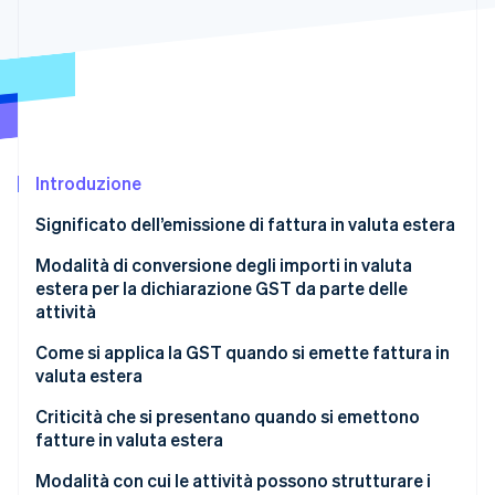
Scopri cosa ti aspetta
Radar
Ecosistema
Prevenzione delle frodi
Partner
Atlas
Stripe App Marketplace
Costituzione di start-up
Climate
Rimozione del carbonio
Introduzione
Identity
Significato dell’emissione di fattura in valuta estera
Verifica online dell'identità
Modalità di conversione degli importi in valuta
estera per la dichiarazione GST da parte delle
attività
Come si applica la GST quando si emette fattura in
Stripe Sessions 2026
valuta estera
Scopri come Stripe sta costruendo l'infrastruttura economi
Guarda ora
Criticità che si presentano quando si emettono
fatture in valuta estera
Modalità con cui le attività possono strutturare i