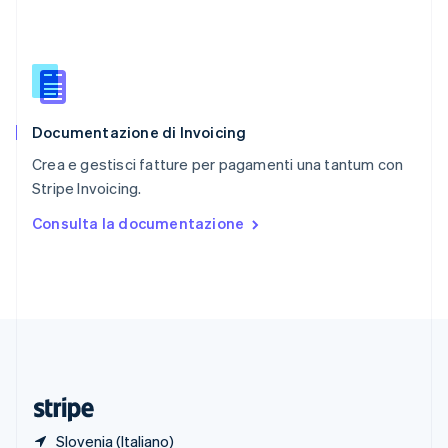
Romania
English
Singapore
English
简体中文
Slovacchia
English
Documentazione di Invoicing
Slovenia
English
Italiano
Crea e gestisci fatture per pagamenti una tantum con
Spagna
Stripe Invoicing.
Español
English
Stati Uniti
Consulta la documentazione
English
Español
简体中文
Svezia
Svenska
English
Svizzera
Deutsch
Français
Italiano
English
Thailandia
ไทย
English
Ungheria
English
Slovenia (Italiano)