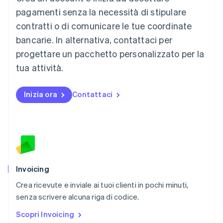
Malaysia
pagamenti senza la necessità di stipulare
English
简体中文
contratti o di comunicare le tue coordinate
Malta
English
bancarie. In alternativa, contattaci per
Messico
progettare un pacchetto personalizzato per la
Español
English
Norvegia
tua attività.
English
Nuova Zelanda
Inizia ora
Contattaci
English
Paesi Bassi
Nederlands
English
Polonia
English
Portogallo
Português
English
RAS di Hong Kong, Cina
Invoicing
English
简体中文
Crea ricevute e inviale ai tuoi clienti in pochi minuti,
Regno Unito
English
senza scrivere alcuna riga di codice.
Repubblica Ceca
Scopri Invoicing
English