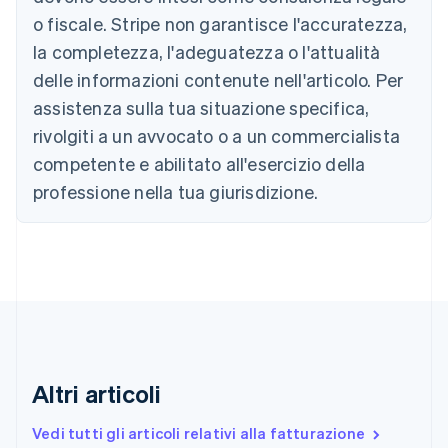
Brasile
o fiscale. Stripe non garantisce l'accuratezza,
Português
English
la completezza, l'adeguatezza o l'attualità
Bulgaria
English
delle informazioni contenute nell'articolo. Per
Canada
assistenza sulla tua situazione specifica,
English
Français
Cina continentale
rivolgiti a un avvocato o a un commercialista
简体中文
English
competente e abilitato all'esercizio della
Cipro
professione nella tua giurisdizione.
English
Croazia
English
Italiano
Danimarca
English
Emirati Arabi Uniti
English
Estonia
English
Finlandia
Altri articoli
English
Svenska
Francia
Vedi tutti gli articoli relativi alla fatturazione
Français
English