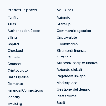
Prodotti e prezzi
Soluzioni
Tariffe
Aziende
Atlas
Start-up
Authorization Boost
Commercio agentico
Billing
Criptovalute
Capital
E-commerce
Checkout
Strumenti finanziari
integrati
Climate
Automazione per finanza
Connect
Aziende globali
Criptovalute
Pagamenti in-app
Data Pipeline
Marketplace
Elements
Gestione del denaro
Financial Connections
Piattaforme
Identity
SaaS
Invoicing