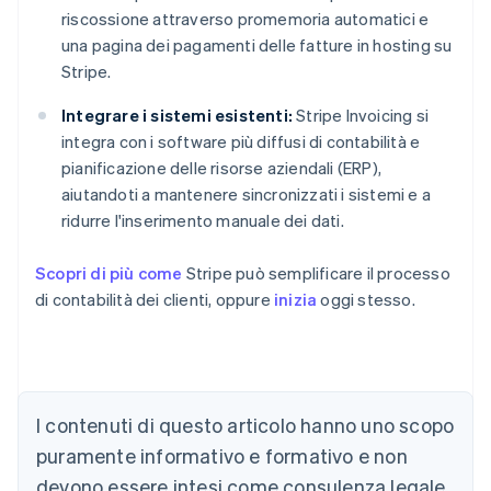
riscossione attraverso promemoria automatici e
una pagina dei pagamenti delle fatture in hosting su
Stripe.
Integrare i sistemi esistenti:
Stripe Invoicing si
integra con i software più diffusi di contabilità e
pianificazione delle risorse aziendali (ERP),
aiutandoti a mantenere sincronizzati i sistemi e a
ridurre l'inserimento manuale dei dati.
Scopri di più come
Stripe può semplificare il processo
di contabilità dei clienti, oppure
inizia
oggi stesso.
Australia
English
Austria
I contenuti di questo articolo hanno uno scopo
Deutsch
English
puramente informativo e formativo e non
Belgio
devono essere intesi come consulenza legale
Nederlands
Français
Deutsch
English