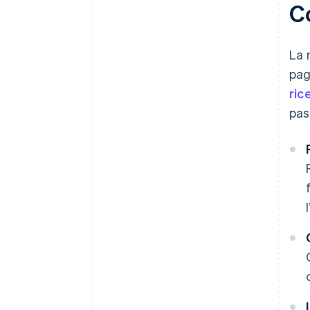
C
La 
pag
ric
pas