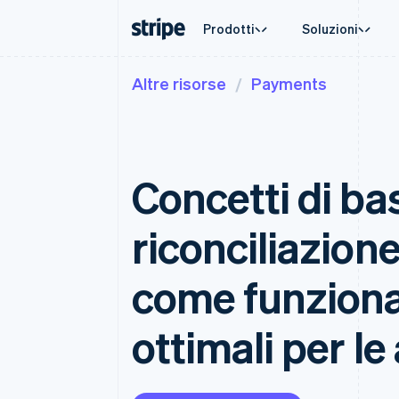
Prodotti
Soluzioni
Altre risorse
Payments
Per fase
Documentazione
Fonti di apprendimento
Per casis
Assisten
Pagamenti
Ricavi
Aziende
Documentazione di Stripe
Blog
Commerc
Ottieni 
Payments
Billing
Start-up
Documentazione di riferimento dell'API
Storie dei clienti
Criptov
Piani di
Pagamenti online
Ricavi ricorrenti
Librerie e SDK
Guide
E-comm
Servizi 
Managed Payments
Metronome
Stripe Apps
Concetti di ba
Strument
Soluzione merchant of record
Addebito a consum
Automaz
Payment links
Subscriptions
Aziende 
Pagamenti senza codice
Gestire gli abboname
Pagamen
riconciliazion
Checkout
Invoicing
Marketp
Interfacce di pagamento
Una tantum o ricorr
Gestion
preconfigurate
Tax
Piattaf
come funziona
Automazioni per imp
Elements
SaaS
Interfaccia utente flessibile
Revenue Recogniti
Automazione della c
Metodi di pagamento
ottimali per le 
Accesso a oltre 125
Stripe Sigma
Report personalizza
Terminal
Pagamenti di persona
Data Pipeline
Sincronizzazione dei
Authorization Boost
Accettazione ottimizzata