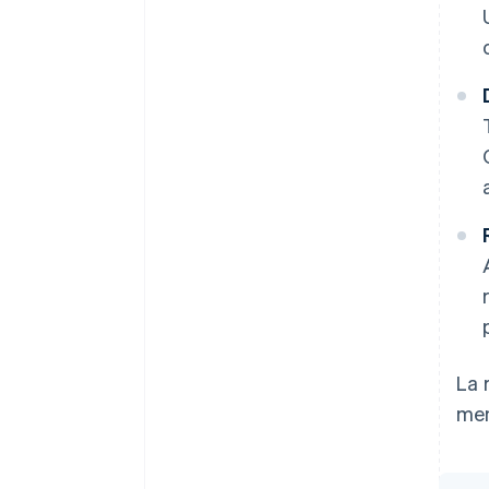
La 
men