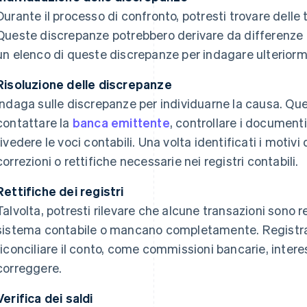
Durante il processo di confronto, potresti trovare delle
Queste discrepanze potrebbero derivare da differenze te
un elenco di queste discrepanze per indagare ulterior
Risoluzione delle discrepanze
Indaga sulle discrepanze per individuarne la causa. Qu
contattare la
banca emittente
, controllare i documenti
rivedere le voci contabili. Una volta identificati i motivi
correzioni o rettifiche necessarie nei registri contabili.
Rettifiche dei registri
Talvolta, potresti rilevare che alcune transazioni sono 
sistema contabile o mancano completamente. Registra l
riconciliare il conto, come commissioni bancarie, intere
correggere.
Verifica dei saldi