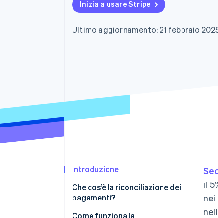
Inizia a usare Stripe
Link
Pagamento accelerato
Financial Connections
Ultimo aggiornamento: 21 febbraio 202
Conti finanziari collegati
Introduzione
Sec
il 
Che cos’è la riconciliazione dei
pagamenti?
nei 
nel
Come funziona la