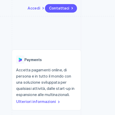
Accedi
Contattaci
Risorse
Ecosistema
Recapiti
me e marketplace
Altro
Integrazioni app
Partner
Contattaci
Product roadmap
ns
Esempi di codice
Stripe App Marketplace
Diventa nostro partner
Scopri cosa ti aspetta
 piattaforme
Blog per sviluppatori
 platforms
ibero
Stato dell'API
Radar
ari integrati
Prevenzione delle frodi
Payments
 fisiche
Atlas
Costituzione di start-up
Accetta pagamenti online, di
persona e in tutto il mondo con
Climate
Rimozione del carbonio
una soluzione sviluppata per
qualsiasi attività, dalle start-up in
Identity
Verifica online dell'identità
espansione alle multinazionali.
Ulteriori informazioni