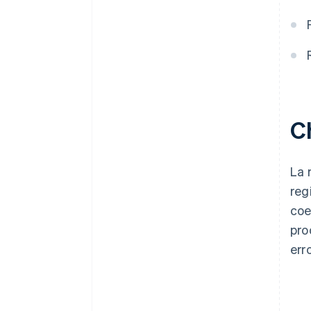
Ch
La 
reg
coe
pro
erro