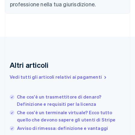
Croazia
professione nella tua giurisdizione.
English
Italiano
Danimarca
English
Emirati Arabi Uniti
English
Estonia
English
Finlandia
English
Svenska
Altri articoli
Francia
Français
English
Vedi tutti gli articoli relativi ai pagamenti
Germania
Deutsch
English
Giappone
日本語
English
Che cos'è un trasmettitore di denaro?
Gibilterra
Definizione e requisiti per la licenza
English
Che cos'è un terminale virtuale? Ecco tutto
Grecia
quello che devono sapere gli utenti di Stripe
English
India
Avviso di rimessa: definizione e vantaggi
English