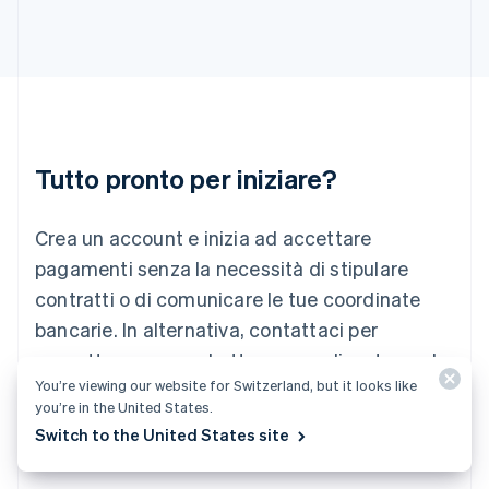
Irlanda
English
Italia
Italiano
English
Lettonia
English
Liechtenstein
Deutsch
English
Tutto pronto per iniziare?
Lituania
English
Crea un account e inizia ad accettare
Lussemburgo
Français
Deutsch
English
pagamenti senza la necessità di stipulare
Malaysia
contratti o di comunicare le tue coordinate
English
简体中文
Malta
bancarie. In alternativa, contattaci per
English
progettare un pacchetto personalizzato per la
Messico
You’re viewing our website for Switzerland, but it looks like
tua attività.
Español
English
you’re in the United States.
Norvegia
Switch to the United States site
English
Inizia ora
Contattaci
Nuova Zelanda
English