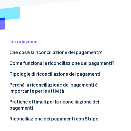
Scopri cosa ti aspetta
Radar
Ecosistema
Prevenzione delle frodi
Partner
Atlas
Stripe App Marketplace
Costituzione di start-up
Introduzione
Climate
Rimozione del carbonio
Che cos’è la riconciliazione dei pagamenti?
Identity
Verifica online dell'identità
Come funziona la riconciliazione dei pagamenti?
Tipologie di riconciliazione dei pagamenti
Perché la riconciliazione dei pagamenti è
importante per le attività
Stripe Sessions 2026
Scopri come Stripe sta costruendo l'infrastruttura economi
Pratiche ottimali per la riconciliazione dei
Guarda ora
pagamenti
Riconciliazione dei pagamenti con Stripe