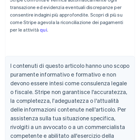
transazione ed evidenzia eventuali discrepanze per
consentire indagini più approfondite. Scopri di più su
come Stripe agevola la riconciliazione dei pagamenti
per le attività
qui
.
Australia
English
Austria
Deutsch
English
I contenuti di questo articolo hanno uno scopo
Belgio
puramente informativo e formativo e non
Nederlands
Français
Deutsch
English
Brasile
devono essere intesi come consulenza legale
Português
English
o fiscale. Stripe non garantisce l'accuratezza,
Bulgaria
la completezza, l'adeguatezza o l'attualità
English
Canada
delle informazioni contenute nell'articolo. Per
English
Français
assistenza sulla tua situazione specifica,
Cina continentale
简体中文
English
rivolgiti a un avvocato o a un commercialista
Cipro
competente e abilitato all'esercizio della
English