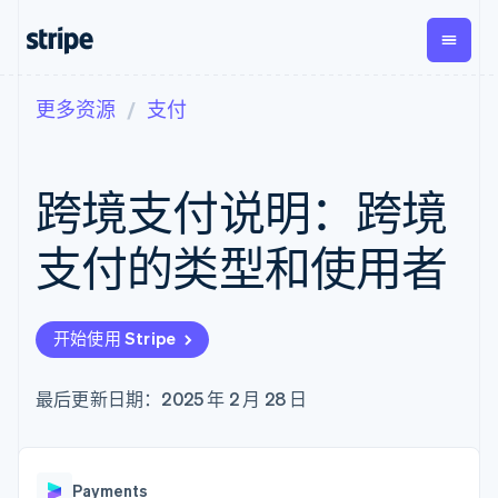
更多资源
支付
按企业阶段
文档
学习
支付
营收
资金管
平台
理
易市
大型企业
Stripe 文档
博客
Payments
Billing
初创企业
API 参考文档
客户案例
跨境支付说明：跨境
在线支付
经常性收入
Global
Conn
库与 SDK
指南
Payment links
Metronome
Payouts
Stripe Apps
按用量计费
平台
支付的类型和使用者
无代码支付
Subscriptions
向第三
按应用场景
Checkout
方打款
支持
预构建支付界
订阅管理
指南
智能体商务
面
Invoicing
加密货币
获取支持
一次性或定期
Elements
开始使用 Stripe
电子商务
接受线上付款
托管支持方案
灵活的 UI 组件
账单
嵌入式金融
实施预置结账流程
专业服务
Payment
Tax
财务自动化
构建平台或交易市场
最后更新日期：2025 年 2 月 28 日
methods
销售税和增值
全球化企业
管理订阅
接入 125+ 种支
税自动化
应用内支付
提供按用量计费
付方式
Revenue
交易市场
发行稳定币支持的支付卡
Authorization
Recognition
公司
资金管理
通过智能体配置和管理服
Boost
会计自动化
Payments
平台
务