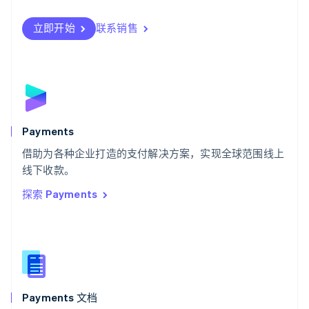
Svenska
English
瑞士
立即开始
联系销售
Deutsch
Français
Italiano
English
塞浦路斯
English
斯洛伐克
English
斯洛文尼亚
English
Italiano
Payments
泰国
ไทย
English
借助为各种企业打造的支付解决方案，实现全球范围线上
希腊
线下收款。
English
探索 Payments
西班牙
Español
English
新加坡
English
简体中文
新西兰
English
匈牙利
English
Payments 文档
意大利