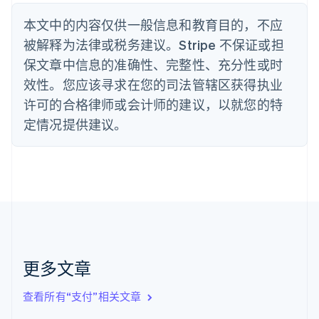
Nederlands
Français
Deutsch
English
本文中的内容仅供一般信息和教育目的，不应
波兰
被解释为法律或税务建议。Stripe 不保证或担
English
丹麦
保文章中信息的准确性、完整性、充分性或时
English
效性。您应该寻求在您的司法管辖区获得执业
德国
Deutsch
English
许可的合格律师或会计师的建议，以就您的特
法国
定情况提供建议。
Français
English
芬兰
English
Svenska
荷兰
Nederlands
English
加拿大
English
Français
捷克
English
克罗地亚
更多文章
English
Italiano
拉脱维亚
查看所有“支付”相关文章
English
立陶宛