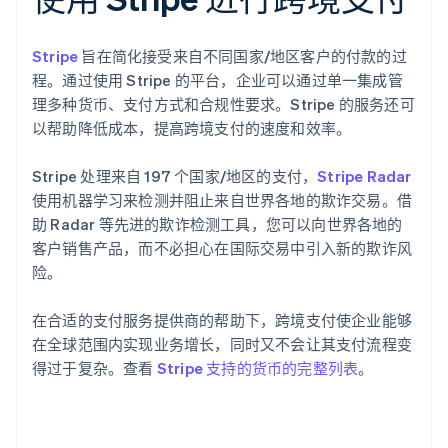
Stripe
旨在简化接受来自不同国家/地区客户的付款的过
程。通过使用 Stripe 的平台，企业可以通过单一集成管
理多种货币、支付方式和合规性要求。Stripe 的服务还可
以帮助降低成本，提高跨境支付的速度和效率。
阿联酋
Stripe 处理来自 197 个国家/地区的支付，
Stripe Radar
English
使用机器学习来检测并阻止来自世界各地的欺诈交易。借
爱尔兰
助 Radar 等先进的欺诈检测工具，您可以向世界各地的
English
爱沙尼亚
客户销售产品，而不必担心在国际交易中引入新的欺诈风
English
险。
奥地利
Deutsch
English
在合适的支付服务提供商的帮助下，跨境支付使企业能够
澳大利亚
在全球范围内实现业务增长，同时又不会让其支付流程变
English
巴西
得过于复杂。查看
Stripe 支持的货币的完整列表
。
Português
English
保加利亚
English
比利时