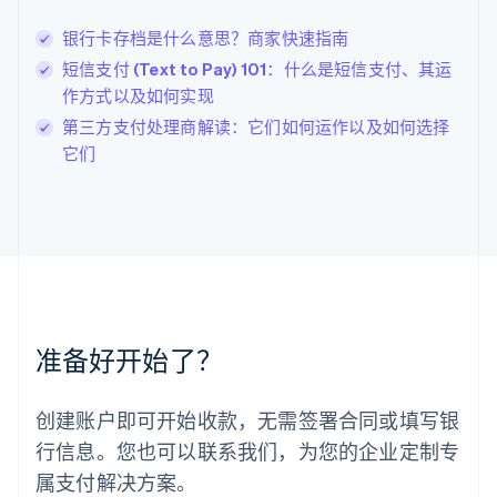
English
银行卡存档是什么意思？商家快速指南
列支敦士登
Deutsch
English
短信支付 (Text to Pay) 101：什么是短信支付、其运
卢森堡
作方式以及如何实现
Français
Deutsch
English
第三方支付处理商解读：它们如何运作以及如何选择
罗马尼亚
它们
English
马尔他
English
马来西亚
English
简体中文
美国
English
Español
简体中文
墨西哥
Español
English
准备好开始了？
挪威
English
葡萄牙
创建账户即可开始收款，无需签署合同或填写银
Português
English
行信息。您也可以联系我们，为您的企业定制专
日本
日本語
English
属支付解决方案。
瑞典