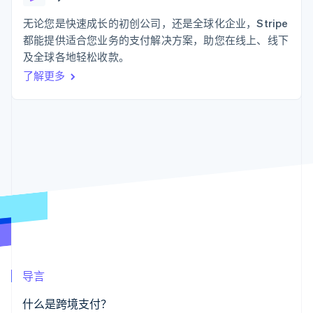
支付成功率优
Stripe Sigma
产品路线图
SaaS
化
自定义报告
Sessions 年度大会
无论您是快速成长的初创公司，还是全球化企业，Stripe
Link
Data Pipeline
招聘
都能提供适合您业务的支付解决方案，助您在线上、线下
加速结账
数据同步
资讯中心
资源
及全球各地轻松收款。
Stripe Press
按行业
了解更多
应用集成
AI 企业
代码示例
更多
创作者经济
开发者博客
联系
Product roadmap
游戏
API 状态
了解未来规划
酒店、旅游与休闲
联系销售
保险
Radar
成为合作伙伴
媒体与娱乐
欺诈防范
非营利组织
Atlas
专业服务
初创企业注册
公共部门
零售
Climate
碳移除
生态系统
导言
合作伙伴
Stripe App Marketplace
什么是跨境支付？
Stripe Sessions 2026