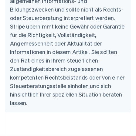
allgemeinen Informations- und
English
Belgien
Bildungszwecken und sollte nicht als Rechts-
Nederlands
Français
Deutsch
English
oder Steuerberatung interpretiert werden.
Brasilien
Stripe übernimmt keine Gewähr oder Garantie
Português
English
Bulgarien
für die Richtigkeit, Vollständigkeit,
English
Angemessenheit oder Aktualität der
Dänemark
Informationen in diesem Artikel. Sie sollten
English
Deutschland
den Rat eines in Ihrem steuerlichen
Deutsch
English
Zuständigkeitsbereich zugelassenen
Estland
English
kompetenten Rechtsbeistands oder von einer
Festlandchina
Steuerberatungsstelle einholen und sich
简体中文
English
Finnland
hinsichtlich Ihrer speziellen Situation beraten
English
Svenska
lassen.
Frankreich
Français
English
Gibraltar
English
Griechenland
English