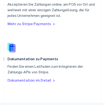
Akzeptieren Sie Zahlungen online, am POS vor Ort und
Singapur
English
简体中文
weltweit mit einer einzigen Zahlungslösung, die für
Slowakei
jedes Unternehmen geeignet ist.
English
Mehr zu Stripe Payments
Slowenien
English
Italiano
Sonderverwaltungsregion Hongkong,
China
English
简体中文
Spanien
Español
English
Dokumentation zu Payments
Thailand
ไทย
English
Finden Sie einen Leitfaden zum Integrieren der
Tschechische Republik
Zahlungs-APIs von Stripe.
English
Ungarn
Dokumentation im Detail
English
Vereinigte Arabische Emirate
English
Vereinigte Staaten
English
Español
简体中文