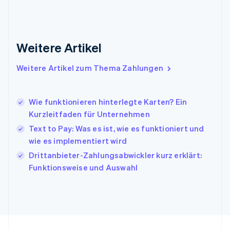
Indien
English
Irland
Weitere Artikel
English
Italien
Italiano
English
Weitere Artikel zum Thema Zahlungen
Japan
日本語
English
Kanada
Wie funktionieren hinterlegte Karten? Ein
English
Français
Kurzleitfaden für Unternehmen
Kroatien
English
Italiano
Text to Pay: Was es ist, wie es funktioniert und
Lettland
wie es implementiert wird
English
Drittanbieter-Zahlungsabwickler kurz erklärt:
Liechtenstein
Funktionsweise und Auswahl
Deutsch
English
Litauen
English
Luxemburg
Français
Deutsch
English
Malaysia
English
简体中文