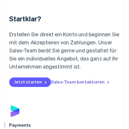
Malta
English
Startklar?
Mexiko
Español
English
Neuseeland
Erstellen Sie direkt ein Konto und beginnen Sie
English
mit dem Akzeptieren von Zahlungen. Unser
Niederlande
Nederlands
English
Sales-Team berät Sie gerne und gestaltet für
Norwegen
Sie ein individuelles Angebot, das ganz auf Ihr
English
Österreich
Unternehmen abgestimmt ist.
Deutsch
English
Polen
Jetzt starten
Sales-Team kontaktieren
English
Portugal
Português
English
Rumänien
English
Schweden
Svenska
English
Schweiz
Payments
Deutsch
Français
Italiano
English