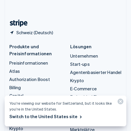
Vereinigtes Königreich
English
Zypern
English
Schweiz (Deutsch)
Produkte und
Lösungen
Preisinformationen
Unternehmen
Preisinformationen
Start-ups
Atlas
Agentenbasierter Handel
Authorization Boost
Krypto
Billing
E-Commerce
Capital
Embedded Finance
You’re viewing our website for Switzerland, but it looks like
Checkout
Finanzautomatisierung
you’re in the United States.
Climate
Globale Unternehmen
Switch to the United States site
Connect
In-App-Zahlungen
Krypto
Marktplätze