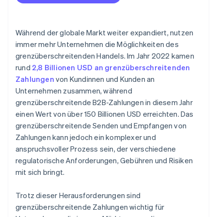
3. Geben Sie die Empfängerdaten an
4. Überprüfen Sie die Zahlung
Während der globale Markt weiter expandiert, nutzen
5. Senden Sie die Zahlung
immer mehr Unternehmen die Möglichkeiten des
grenzüberschreitenden Handels. Im Jahr 2022 kamen
6. Verfolgen Sie die Zahlung
rund
2,8 Billionen USD an grenzüberschreitenden
Zahlungen
von Kundinnen und Kunden an
Unternehmen zusammen, während
grenzüberschreitende B2B-Zahlungen in diesem Jahr
einen Wert von über 150 Billionen USD erreichten. Das
grenzüberschreitende Senden und Empfangen von
Zahlungen kann jedoch ein komplexer und
anspruchsvoller Prozess sein, der verschiedene
regulatorische Anforderungen, Gebühren und Risiken
mit sich bringt.
Trotz dieser Herausforderungen sind
grenzüberschreitende Zahlungen wichtig für