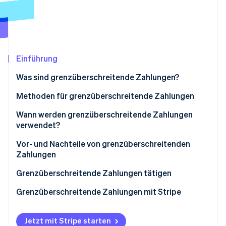
Betrugsprävention
Ecosystem
Atlas
Start-up-Gründung
Partner
Stripe App-Marktplatz
Climate
CO₂-Entnahme
Einführung
Identity
Was sind grenzüberschreitende Zahlungen?
Online-Identitätsprüfung
Methoden für grenzüberschreitende Zahlungen
Wann werden grenzüberschreitende Zahlungen
verwendet?
Stripe-Sessions 2026
Vor- und Nachteile von grenzüberschreitenden
Erfahren Sie, wie Stripe Lösungen für die Wirtschaft
Zahlungen
Jetzt ansehen
Grenzüberschreitende Zahlungen tätigen
1. Wählen Sie eine Zahlungsmethode
Grenzüberschreitende Zahlungen mit Stripe
2. Prüfen Sie den Wechselkurs
Jetzt mit Stripe starten