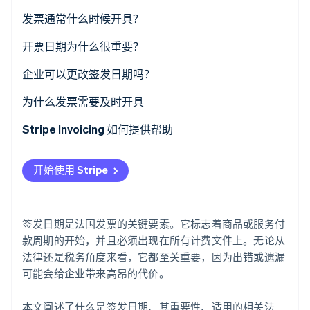
了解 Stripe 如何为 AI 构建经济基础设施。
签发日期和截止日期有什么区别？
发票通常什么时候开具？
立即观看
签发日期和交付日期有什么区别？
开票日期为什么很重要？
企业可以更改签发日期吗？
为什么发票需要及时开具
Stripe Invoicing 如何提供帮助
开始使用 Stripe
签发日期是法国发票的关键要素。它标志着商品或服务付
款周期的开始，并且必须出现在所有计费文件上。无论从
法律还是税务角度来看，它都至关重要，因为出错或遗漏
可能会给企业带来高昂的代价。
本文阐述了什么是签发日期、其重要性、适用的相关法