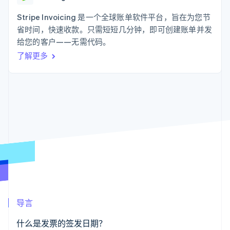
化
Stripe Sigma
产品路线图
SaaS
自定义报告
Link
Sessions 年度大会
Stripe Invoicing 是一个全球账单软件平台，旨在为您节
加速结账
Data Pipeline
招聘
省时间，快速收款。只需短短几分钟，即可创建账单并发
数据同步
资讯中心
资源
给您的客户——无需代码。
Stripe Press
按行业
了解更多
应用集成
AI 企业
代码示例
更多
创作者经济
开发者博客
联系
Product roadmap
游戏
API 状态
了解未来规划
酒店、旅游与休闲
联系销售
保险
Radar
成为合作伙伴
媒体与娱乐
欺诈防范
非营利组织
Atlas
专业服务
初创企业注册
公共部门
零售
Climate
碳移除
生态系统
导言
合作伙伴
Stripe App Marketplace
什么是发票的签发日期？
Stripe Sessions 2026