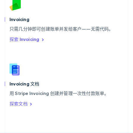
斯洛文尼亚
English
Italiano
泰国
Invoicing
ไทย
English
希腊
只需几分钟即可创建账单并发给客户——无需代码。
English
探索 Invoicing
西班牙
Español
English
新加坡
English
简体中文
新西兰
English
匈牙利
English
Invoicing 文档
意大利
用 Stripe Invoicing 创建并管理一次性付款账单。
Italiano
English
印度
探索文档
English
英国
English
直布罗陀
English