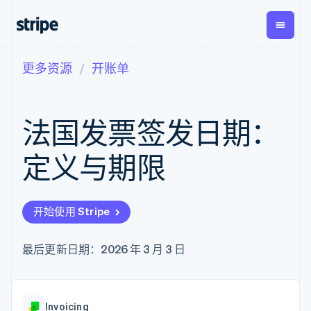
更多资源
开账单
按企业阶段
文档
学习
支付
营收
资金管
平台
理
易市
大型企业
Stripe 文档
博客
Payments
Billing
初创企业
API 参考文档
客户案例
法国发票签发日期：
在线支付
经常性收入
Global
Conn
库与 SDK
指南
Payment links
Metronome
Payouts
Stripe Apps
按用量计费
平台
定义与期限
无代码支付
Subscriptions
向第三
按应用场景
Checkout
方打款
支持
预构建支付界
订阅管理
指南
智能体商务
面
Invoicing
加密货币
获取支持
一次性或定期
Elements
开始使用 Stripe
电子商务
接受线上付款
托管支持方案
灵活的 UI 组件
账单
嵌入式金融
实施预置结账流程
专业服务
支付方式
Tax
财务自动化
构建平台或交易市场
最后更新日期：2026 年 3 月 3 日
支持 125 种以
销售税和增值
全球化企业
管理订阅
上
税自动化
应用内支付
提供按用量计费
Authorization
Revenue
交易市场
发行稳定币支持的支付卡
Boost
Recognition
公司
资金管理
通过智能体配置和管理服
支付成功率优
会计自动化
Invoicing
平台
务