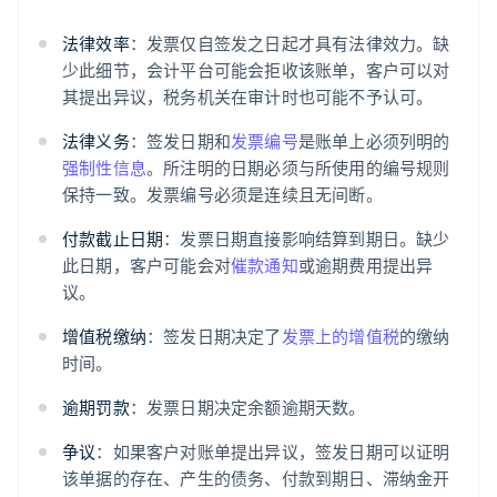
法律效率
：发票仅自签发之日起才具有法律效力。缺
少此细节，会计平台可能会拒收该账单，客户可以对
其提出异议，税务机关在审计时也可能不予认可。
法律义务
：签发日期和
发票编号
是账单上必须列明的
强制性信息
。所注明的日期必须与所使用的编号规则
保持一致。发票编号必须是连续且无间断。
付款截止日期
：发票日期直接影响结算到期日。缺少
此日期，客户可能会对
催款通知
或逾期费用提出异
议。
增值税缴纳
：签发日期决定了
发票上的增值税
的缴纳
时间。
逾期罚款
：发票日期决定余额逾期天数。
争议
：如果客户对账单提出异议，签发日期可以证明
该单据的存在、产生的债务、付款到期日、滞纳金开