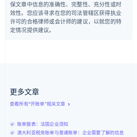
法国
保文章中信息的准确性、完整性、充分性或时
Français
English
效性。您应该寻求在您的司法管辖区获得执业
芬兰
许可的合格律师或会计师的建议，以就您的特
English
Svenska
定情况提供建议。
荷兰
Nederlands
English
加拿大
English
Français
捷克
English
克罗地亚
English
Italiano
拉脱维亚
English
更多文章
立陶宛
English
列支敦士登
查看所有“开账单”相关文章
Deutsch
English
卢森堡
Français
Deutsch
English
账单报表：法国企业须知
罗马尼亚
澳大利亚税务账单与普通账单：企业需要了解的信息
English