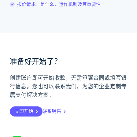
马尔他
报价请求：是什么、运作机制及其重要性
English
马来西亚
English
简体中文
美国
English
Español
简体中文
墨西哥
Español
English
挪威
准备好开始了？
English
葡萄牙
Português
English
创建账户即可开始收款，无需签署合同或填写银
日本
行信息。您也可以联系我们，为您的企业定制专
日本語
English
瑞典
属支付解决方案。
Svenska
English
瑞士
Deutsch
Français
Italiano
English
立即开始
联系销售
塞浦路斯
English
斯洛伐克
English