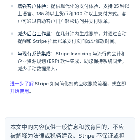
阿联酋
增强客户体验：
提供现代化的支付体验，支持 25 种以
English
上语言、135 种以上货币和 100 种以上支付方式。客
爱尔兰
户可通过自助客户门户轻松访问并支付账单。
English
爱沙尼亚
减少后台工作量：
在几分钟内生成账单，并通过自动
English
提醒和 Stripe 托管账单支付页面减少催款时间。
奥地利
Deutsch
English
与现有系统集成：
Stripe Invoicing 与流行的会计和
澳大利亚
企业资源规划 (ERP) 软件集成，助您保持系统同步，
English
巴西
减少手动数据录入。
Português
English
保加利亚
进一步了解
Stripe 如何简化您的应收账款流程，或立即
English
开始使用
。
比利时
Nederlands
Français
Deutsch
English
波兰
English
丹麦
English
本文中的内容仅供一般信息和教育目的，不应
德国
被解释为法律或税务建议。Stripe 不保证或担
Deutsch
English