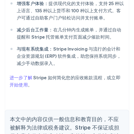
阿联酋
增强客户体验：
提供现代化的支付体验，支持 25 种以
English
上语言、135 种以上货币和 100 种以上支付方式。客
爱尔兰
户可通过自助客户门户轻松访问并支付账单。
English
爱沙尼亚
减少后台工作量：
在几分钟内生成账单，并通过自动
English
提醒和 Stripe 托管账单支付页面减少催款时间。
奥地利
Deutsch
English
与现有系统集成：
Stripe Invoicing 与流行的会计和
澳大利亚
企业资源规划 (ERP) 软件集成，助您保持系统同步，
English
巴西
减少手动数据录入。
Português
English
保加利亚
进一步了解
Stripe 如何简化您的应收账款流程，或立即
English
开始使用
。
比利时
Nederlands
Français
Deutsch
English
波兰
English
丹麦
English
本文中的内容仅供一般信息和教育目的，不应
德国
被解释为法律或税务建议。Stripe 不保证或担
Deutsch
English