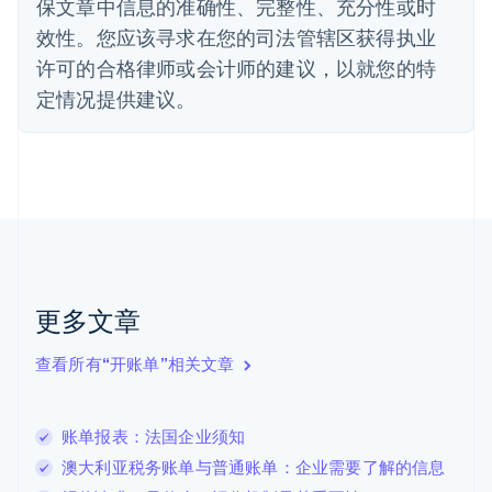
法国
保文章中信息的准确性、完整性、充分性或时
Français
English
效性。您应该寻求在您的司法管辖区获得执业
芬兰
许可的合格律师或会计师的建议，以就您的特
English
Svenska
定情况提供建议。
荷兰
Nederlands
English
加拿大
English
Français
捷克
English
克罗地亚
English
Italiano
拉脱维亚
English
更多文章
立陶宛
English
列支敦士登
查看所有“开账单”相关文章
Deutsch
English
卢森堡
Français
Deutsch
English
账单报表：法国企业须知
罗马尼亚
澳大利亚税务账单与普通账单：企业需要了解的信息
English