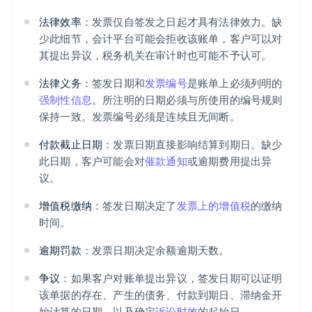
法律效率
：发票仅自签发之日起才具有法律效力。缺
少此细节，会计平台可能会拒收该账单，客户可以对
其提出异议，税务机关在审计时也可能不予认可。
法律义务
：签发日期和
发票编号
是账单上必须列明的
强制性信息
。所注明的日期必须与所使用的编号规则
保持一致。发票编号必须是连续且无间断。
付款截止日期
：发票日期直接影响结算到期日。缺少
此日期，客户可能会对
催款通知
或逾期费用提出异
议。
增值税缴纳
：签发日期决定了
发票上的增值税
的缴纳
时间。
逾期罚款
：发票日期决定余额逾期天数。
争议
：如果客户对账单提出异议，签发日期可以证明
该单据的存在、产生的债务、付款到期日、滞纳金开
始计算的日期，以及确定
诉讼时效
的起始日。