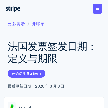
更多资源
开账单
按企业阶段
文档
学习
支付
营收
资金管
平台
理
易市
大型企业
Stripe 文档
博客
Payments
Billing
初创企业
API 参考文档
客户案例
法国发票签发日期：
在线支付
经常性收入
Global
Conn
库与 SDK
指南
Managed
Metronome
Payouts
Stripe Apps
Payments
按用量计费
平台
定义与期限
备案商家解决
Subscriptions
向第三
按应用场景
方案
方打款
支持
订阅管理
Payment links
Crypto
指南
智能体商务
Invoicing
钱包、
加密货币
获取支持
无代码支付
一次性或定期
开始使用 Stripe
稳定币
电子商务
接受线上付款
托管支持方案
Checkout
账单
发行和
嵌入式金融
实施预置结账流程
专业服务
预构建支付界
Tax
发卡基
财务自动化
构建平台或交易市场
最后更新日期：2026 年 3 月 3 日
面
销售税和增值
础设施
全球化企业
管理订阅
Elements
税自动化
应用内支付
提供按用量计费
灵活的 UI 组件
Revenue
交易市场
发行稳定币支持的支付卡
Payment
Recognition
公司
资金管理
通过智能体配置和管理服
methods
会计自动化
Invoicing
平台
务