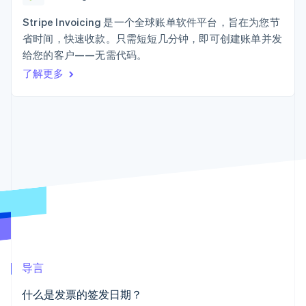
接入 125+ 种支
Stripe Sigma
产品路线图
SaaS
付方式
自定义报告
Sessions 年度大会
Stripe Invoicing 是一个全球账单软件平台，旨在为您节
Terminal
Data Pipeline
招聘
省时间，快速收款。只需短短几分钟，即可创建账单并发
线下支付
数据同步
资讯中心
Authorization
资源
给您的客户——无需代码。
Stripe Press
Boost
按行业
了解更多
支付成功率优
应用集成
化
AI 企业
代码示例
Link
创作者经济
开发者博客
联系
加速结账
游戏
API 状态
酒店、旅游与休闲
联系销售
保险
成为合作伙伴
媒体与娱乐
非营利组织
更多
专业服务
Product roadmap
公共部门
了解未来规划
零售
Radar
欺诈防范
Atlas
生态系统
初创企业注册
导言
合作伙伴
Climate
什么是发票的签发日期？
Stripe App Marketplace
碳移除