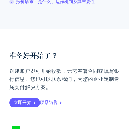
马尔他
报价请求：是什么、运作机制及其重要性
English
马来西亚
English
简体中文
美国
English
Español
简体中文
墨西哥
Español
English
挪威
准备好开始了？
English
葡萄牙
Português
English
创建账户即可开始收款，无需签署合同或填写银
日本
行信息。您也可以联系我们，为您的企业定制专
日本語
English
瑞典
属支付解决方案。
Svenska
English
瑞士
Deutsch
Français
Italiano
English
立即开始
联系销售
塞浦路斯
English
斯洛伐克
English