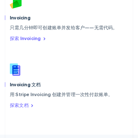
斯洛文尼亚
English
Italiano
泰国
Invoicing
ไทย
English
希腊
只需几分钟即可创建账单并发给客户——无需代码。
English
探索 Invoicing
西班牙
Español
English
新加坡
English
简体中文
新西兰
English
匈牙利
English
Invoicing 文档
意大利
用 Stripe Invoicing 创建并管理一次性付款账单。
Italiano
English
印度
探索文档
English
英国
English
直布罗陀
English