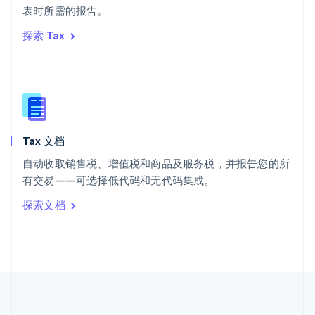
ไทย
English
表时所需的报告。
希腊
探索 Tax
English
西班牙
Español
English
新加坡
English
简体中文
新西兰
English
Tax 文档
匈牙利
English
自动收取销售税、增值税和商品及服务税，并报告您的所
意大利
有交易——可选择低代码和无代码集成。
Italiano
English
印度
探索文档
English
英国
English
直布罗陀
English
中国内地
简体中文
English
中国香港特别行政区