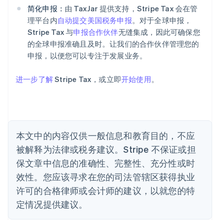
爱尔兰
简化申报：
由 TaxJar 提供支持，Stripe Tax 会在管
English
爱沙尼亚
理平台内
自动提交美国税务申报
。对于全球申报，
English
Stripe Tax 与
申报合作伙伴
无缝集成，因此可确保您
奥地利
的全球申报准确且及时。让我们的合作伙伴管理您的
Deutsch
English
申报，以便您可以专注于发展业务。
澳大利亚
English
巴西
进一步了解
Stripe Tax，或立即
开始使用
。
Português
English
保加利亚
English
比利时
Nederlands
Français
Deutsch
English
本文中的内容仅供一般信息和教育目的，不应
波兰
被解释为法律或税务建议。Stripe 不保证或担
English
丹麦
保文章中信息的准确性、完整性、充分性或时
English
效性。您应该寻求在您的司法管辖区获得执业
德国
Deutsch
English
许可的合格律师或会计师的建议，以就您的特
法国
定情况提供建议。
Français
English