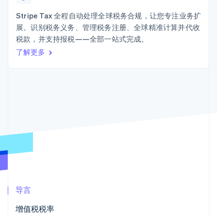
接入 125+ 种支
Stripe Sigma
产品路线图
SaaS
付方式
自定义报告
Sessions 年度大会
Stripe Tax 全程自动处理全球税务合规，让您专注业务扩
Terminal
Data Pipeline
招聘
展。识别税务义务、管理税务注册、全球精准计算并代收
线下支付
数据同步
资讯中心
Authorization
资源
税款，并支持报税——全部一站式完成。
Stripe Press
Boost
按行业
了解更多
支付成功率优
应用集成
化
AI 企业
代码示例
Link
创作者经济
开发者博客
联系
加速结账
游戏
API 状态
酒店、旅游与休闲
联系销售
保险
成为合作伙伴
媒体与娱乐
非营利组织
更多
专业服务
Product roadmap
公共部门
了解未来规划
零售
Radar
欺诈防范
Atlas
生态系统
初创企业注册
导言
合作伙伴
Climate
增值税税率
Stripe App Marketplace
碳移除