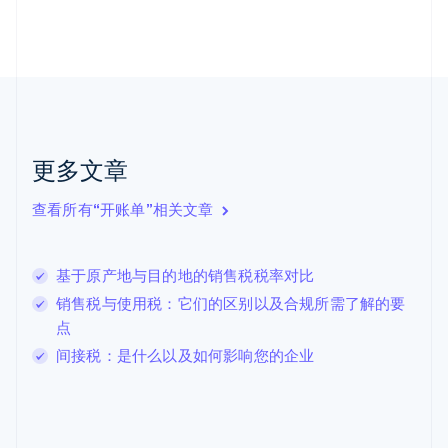
芬兰
English
Svenska
荷兰
Nederlands
English
加拿大
English
Français
捷克
English
克罗地亚
更多文章
English
Italiano
拉脱维亚
查看所有“开账单”相关文章
English
立陶宛
English
基于原产地与目的地的销售税税率对比
列支敦士登
Deutsch
English
销售税与使用税：它们的区别以及合规所需了解的要
卢森堡
点
Français
Deutsch
English
间接税：是什么以及如何影响您的企业
罗马尼亚
English
马尔他
English
马来西亚