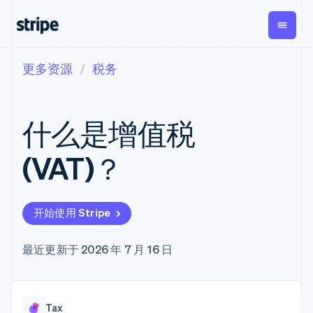
更多资源
税务
按企业阶段
文档
学习
支付
营收
资金管
平台
理
易市
大型企业
Stripe 文档
博客
Payments
Billing
初创企业
API 参考文档
客户案例
什么是增值税
在线支付
经常性收入
Global
Conn
库与 SDK
指南
Managed
Metronome
Payouts
Stripe Apps
Payments
按用量计费
平台
(VAT)？
备案商家解决
Subscriptions
向第三
按应用场景
方案
方打款
支持
订阅管理
Payment links
Crypto
指南
智能体商务
Invoicing
钱包、
加密货币
获取支持
无代码支付
一次性或定期
开始使用 Stripe
稳定币
电子商务
接受线上付款
托管支持方案
Checkout
账单
发行和
嵌入式金融
实施预置结账流程
专业服务
预构建支付界
Tax
发卡基
财务自动化
构建平台或交易市场
最近更新于 2026 年 7 月 16 日
面
销售税和增值
础设施
全球化企业
管理订阅
Elements
税自动化
应用内支付
提供按用量计费
灵活的 UI 组件
Revenue
交易市场
发行稳定币支持的支付卡
Payment
Recognition
公司
资金管理
通过智能体配置和管理服
methods
会计自动化
Tax
平台
务