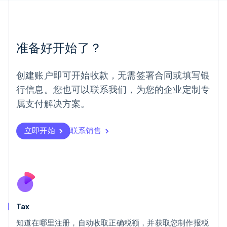
English
简体中文
美国
English
Español
简体中文
墨西哥
准备好开始了？
Español
English
挪威
English
创建账户即可开始收款，无需签署合同或填写银
葡萄牙
行信息。您也可以联系我们，为您的企业定制专
Português
English
日本
属支付解决方案。
日本語
English
瑞典
立即开始
联系销售
Svenska
English
瑞士
Deutsch
Français
Italiano
English
塞浦路斯
English
斯洛伐克
English
斯洛文尼亚
Tax
English
Italiano
知道在哪里注册，自动收取正确税额，并获取您制作报税
泰国