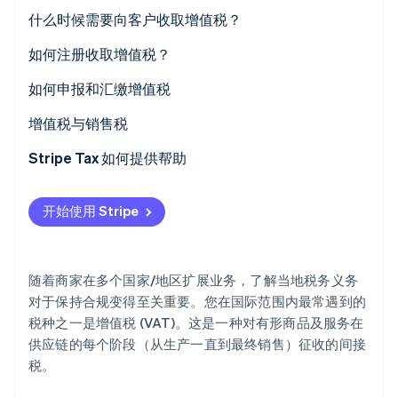
标准增值税税率：部分欧盟国家/地区及英国（2026
什么时候需要向客户收取增值税？
年）
如何注册收取增值税？
如何申报和汇缴增值税
Stripe Sessions 2026
了解 Stripe 如何为 AI 构建经济基础设施。
增值税与销售税
立即观看
Stripe Tax 如何提供帮助
开始使用 Stripe
随着商家在多个国家/地区扩展业务，了解当地税务义务
对于保持合规变得至关重要。您在国际范围内最常遇到的
税种之一是增值税 (VAT)。这是一种对有形商品及服务在
供应链的每个阶段（从生产一直到最终销售）征收的间接
税。