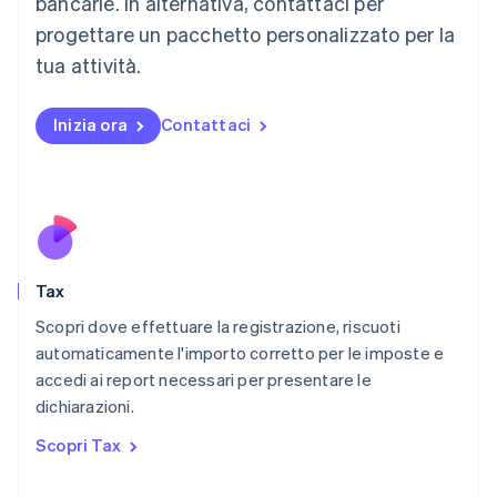
bancarie. In alternativa, contattaci per
Français
Deutsch
English
progettare un pacchetto personalizzato per la
Malaysia
English
简体中文
tua attività.
Malta
English
Messico
Inizia ora
Contattaci
Español
English
Norvegia
English
Nuova Zelanda
English
Paesi Bassi
Nederlands
English
Tax
Polonia
English
Scopri dove effettuare la registrazione, riscuoti
Portogallo
automaticamente l'importo corretto per le imposte e
Português
English
accedi ai report necessari per presentare le
RAS di Hong Kong, Cina
dichiarazioni.
English
简体中文
Regno Unito
Scopri Tax
English
Repubblica Ceca