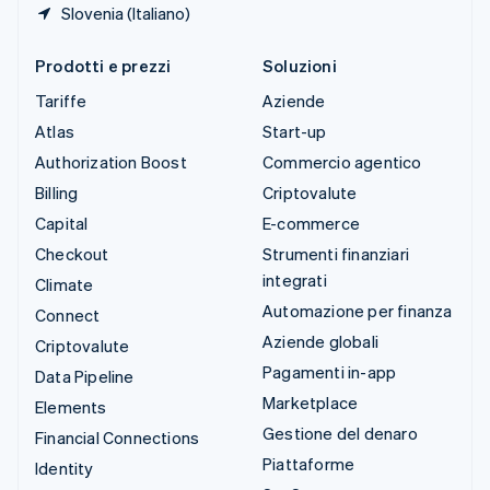
Slovenia (Italiano)
Prodotti e prezzi
Soluzioni
Tariffe
Aziende
Atlas
Start-up
Authorization Boost
Commercio agentico
Billing
Criptovalute
Capital
E-commerce
Checkout
Strumenti finanziari
integrati
Climate
Automazione per finanza
Connect
Aziende globali
Criptovalute
Pagamenti in-app
Data Pipeline
Marketplace
Elements
Gestione del denaro
Financial Connections
Piattaforme
Identity