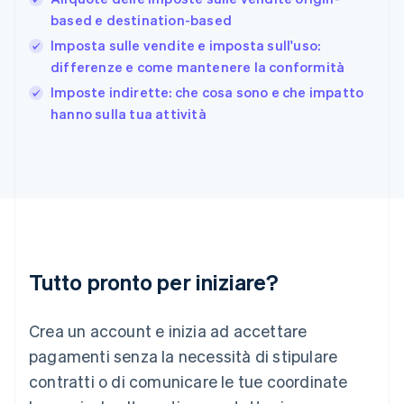
Français
English
based e destination-based
Germania
Imposta sulle vendite e imposta sull'uso:
Deutsch
English
Giappone
differenze e come mantenere la conformità
日本語
English
Imposte indirette: che cosa sono e che impatto
Gibilterra
hanno sulla tua attività
English
Grecia
English
India
English
Irlanda
English
Italia
Italiano
English
Tutto pronto per iniziare?
Lettonia
English
Liechtenstein
Crea un account e inizia ad accettare
Deutsch
English
Lituania
pagamenti senza la necessità di stipulare
English
contratti o di comunicare le tue coordinate
Lussemburgo