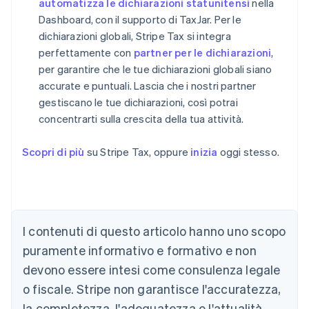
automatizza le dichiarazioni statunitensi
nella
Dashboard, con il supporto di TaxJar. Per le
dichiarazioni globali, Stripe Tax si integra
perfettamente con
partner per le dichiarazioni
,
per garantire che le tue dichiarazioni globali siano
accurate e puntuali. Lascia che i nostri partner
gestiscano le tue dichiarazioni, così potrai
concentrarti sulla crescita della tua attività.
Scopri di più
su Stripe Tax, oppure
inizia
oggi stesso.
I contenuti di questo articolo hanno uno scopo
Australia
puramente informativo e formativo e non
English
devono essere intesi come consulenza legale
Austria
o fiscale. Stripe non garantisce l'accuratezza,
Deutsch
English
Belgio
la completezza, l'adeguatezza o l'attualità