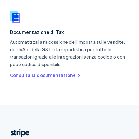
English
Romania
English
Singapore
English
简体中文
Documentazione di Tax
Slovacchia
English
Automatizza la riscossione dell'imposta sulle vendite,
Slovenia
dell'IVA e della GST e la reportistica per tutte le
English
Italiano
transazioni grazie alle integrazioni senza codice o con
Spagna
poco codice disponibili.
Español
English
Stati Uniti
Consulta la documentazione
English
Español
简体中文
Svezia
Svenska
English
Svizzera
Deutsch
Français
Italiano
English
Thailandia
ไทย
English
Ungheria
English