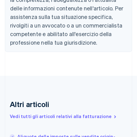
Nederlands
Français
Deutsch
English
delle informazioni contenute nell'articolo. Per
Brasile
assistenza sulla tua situazione specifica,
Português
English
Bulgaria
rivolgiti a un avvocato o a un commercialista
English
competente e abilitato all'esercizio della
Canada
English
Français
professione nella tua giurisdizione.
Cina continentale
简体中文
English
Cipro
English
Croazia
English
Italiano
Danimarca
English
Emirati Arabi Uniti
English
Altri articoli
Estonia
English
Vedi tutti gli articoli relativi alla fatturazione
Finlandia
English
Svenska
Francia
Aliquote delle imposte sulle vendite origin-