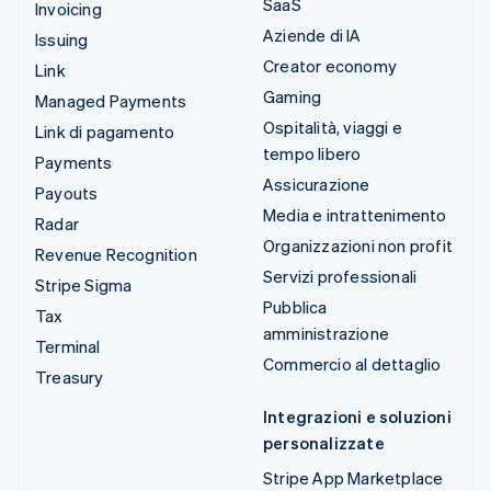
SaaS
Invoicing
Aziende di IA
Issuing
Creator economy
Link
Gaming
Managed Payments
Ospitalità, viaggi e
Link di pagamento
tempo libero
Payments
Assicurazione
Payouts
Media e intrattenimento
Radar
Organizzazioni non profit
Revenue Recognition
Servizi professionali
Stripe Sigma
Pubblica
Tax
amministrazione
Terminal
Commercio al dettaglio
Treasury
Integrazioni e soluzioni
personalizzate
Stripe App Marketplace