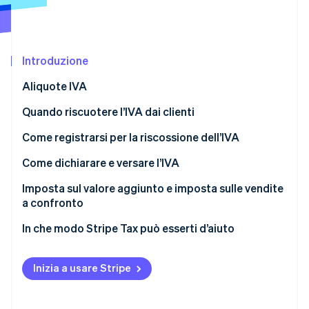
Scopri cosa ti aspetta
Radar
Ecosistema
Prevenzione delle frodi
Introduzione
Partner
Atlas
Stripe App Marketplace
Costituzione di start-up
Aliquote IVA
Climate
Rimozione del carbonio
Aliquote IVA standard: alcuni Paesi dell’UE e il
Quando riscuotere l’IVA dai clienti
Regno Unito (2026)
Identity
Come registrarsi per la riscossione dell’IVA
Verifica online dell'identità
Come dichiarare e versare l’IVA
Imposta sul valore aggiunto e imposta sulle vendite
a confronto
Stripe Sessions 2026
In che modo Stripe Tax può esserti d’aiuto
Scopri come Stripe sta costruendo l'infrastruttura economi
Guarda ora
Inizia a usare Stripe