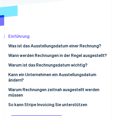
Betrugsprävention
Ecosystem
Atlas
Start-up-Gründung
Partner
Stripe App-Marktplatz
Climate
CO₂-Entnahme
Einführung
Was ist das Ausstellungsdatum einer Rechnung?
Was ist der Unterschied zwischen einem
Wann werden Rechnungen in der Regel ausgestellt?
Stripe-Sessions 2026
Ausstellungsdatum und einer Frist?
Erfahren Sie, wie Stripe Lösungen für die Wirtschaft
Warum ist das Rechnungsdatum wichtig?
Jetzt ansehen
Was ist der Unterschied zwischen einem
Kann ein Unternehmen ein Ausstellungsdatum
Ausstellungsdatum und einem Lieferdatum?
ändern?
Warum Rechnungen zeitnah ausgestellt werden
müssen
So kann Stripe Invoicing Sie unterstützen