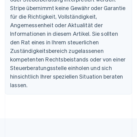
Brasilien
Stripe übernimmt keine Gewähr oder Garantie
Português
English
Bulgarien
für die Richtigkeit, Vollständigkeit,
English
Angemessenheit oder Aktualität der
Dänemark
Informationen in diesem Artikel. Sie sollten
English
Deutschland
den Rat eines in Ihrem steuerlichen
Deutsch
English
Zuständigkeitsbereich zugelassenen
Estland
English
kompetenten Rechtsbeistands oder von einer
Festlandchina
Steuerberatungsstelle einholen und sich
简体中文
English
Finnland
hinsichtlich Ihrer speziellen Situation beraten
English
Svenska
lassen.
Frankreich
Français
English
Gibraltar
English
Griechenland
English
Indien
English