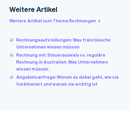
Irland
Weitere Artikel
English
Italien
Italiano
English
Weitere Artikel zum Thema Rechnungen
Japan
日本語
English
Kanada
Rechnungsaufstellungen: Was französische
English
Français
Unternehmen wissen müssen
Kroatien
English
Italiano
Rechnung mit Steuerausweis vs. reguläre
Lettland
Rechnung in Australien: Was Unternehmen
English
wissen müssen
Liechtenstein
Angebotsanfrage: Worum es dabei geht, wie sie
Deutsch
English
Litauen
funktioniert und warum sie wichtig ist
English
Luxemburg
Français
Deutsch
English
Malaysia
English
简体中文
Malta
English