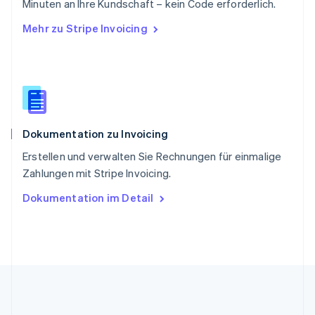
Minuten an Ihre Kundschaft – kein Code erforderlich.
English
Mehr zu Stripe Invoicing
Slowenien
English
Italiano
Sonderverwaltungsregion Hongkong,
China
English
简体中文
Spanien
Español
English
Dokumentation zu Invoicing
Thailand
ไทย
English
Erstellen und verwalten Sie Rechnungen für einmalige
Tschechische Republik
Zahlungen mit Stripe Invoicing.
English
Ungarn
Dokumentation im Detail
English
Vereinigte Arabische Emirate
English
Vereinigte Staaten
English
Español
简体中文
Vereinigtes Königreich
English
Zypern