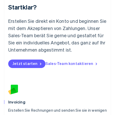
Mexiko
Startklar?
Español
English
Neuseeland
English
Erstellen Sie direkt ein Konto und beginnen Sie
Niederlande
mit dem Akzeptieren von Zahlungen. Unser
Nederlands
English
Norwegen
Sales-Team berät Sie gerne und gestaltet für
English
Sie ein individuelles Angebot, das ganz auf Ihr
Österreich
Deutsch
English
Unternehmen abgestimmt ist.
Polen
English
Portugal
Jetzt starten
Sales-Team kontaktieren
Português
English
Rumänien
English
Schweden
Svenska
English
Schweiz
Deutsch
Français
Italiano
English
Invoicing
Singapur
English
简体中文
Erstellen Sie Rechnungen und senden Sie sie in wenigen
Slowakei