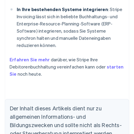
In Ihre bestehenden Systeme integrieren
: Stripe
Invoicing lässt sich in beliebte Buchhaltungs- und
Enterprise-Resource-Planning-Software (ERP-
Software) integrieren, sodass Sie Systeme
synchron halten und manuelle Dateneingaben
reduzieren können.
Erfahren Sie mehr
darüber, wie Stripe Ihre
Debitorenbuchhaltung vereinfachen kann oder
starten
Sie
noch heute.
Der Inhalt dieses Artikels dient nur zu
Australien
allgemeinen Informations- und
English
Belgien
Bildungszwecken und sollte nicht als Rechts-
Nederlands
Français
Deutsch
English
oder Steuerberatung interpretiert werden.