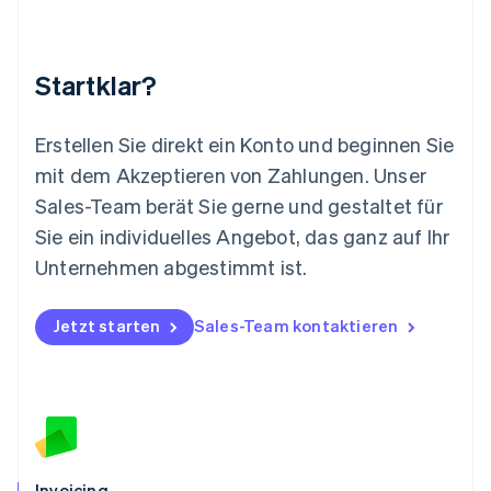
Malta
English
Mexiko
Startklar?
Español
English
Neuseeland
English
Erstellen Sie direkt ein Konto und beginnen Sie
Niederlande
mit dem Akzeptieren von Zahlungen. Unser
Nederlands
English
Norwegen
Sales-Team berät Sie gerne und gestaltet für
English
Sie ein individuelles Angebot, das ganz auf Ihr
Österreich
Deutsch
English
Unternehmen abgestimmt ist.
Polen
English
Portugal
Jetzt starten
Sales-Team kontaktieren
Português
English
Rumänien
English
Schweden
Svenska
English
Schweiz
Deutsch
Français
Italiano
English
Invoicing