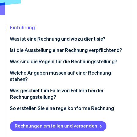
Betrugsprävention
Ecosystem
Atlas
Start-up-Gründung
Partner
Stripe App-Marktplatz
Climate
Einführung
CO₂-Entnahme
Was ist eine Rechnung und wozu dient sie?
Ist die Ausstellung einer Rechnung verpflichtend?
Was sind die Regeln für die Rechnungsstellung?
Stripe-Sessions 2026
Welche Angaben müssen auf einer Rechnung
Erfahren Sie, wie Stripe Lösungen für die Wirtschaft
Jetzt ansehen
stehen?
Weitere verpflichtende Angaben
Was geschieht im Falle von Fehlern bei der
Rechnungsstellung?
So erstellen Sie eine regelkonforme Rechnung
Rechnungen erstellen und versenden