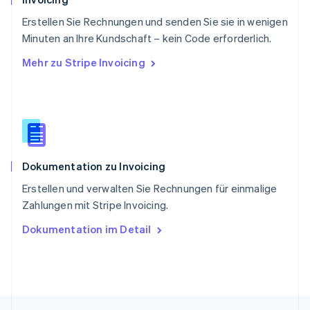
Singapur
English
简体中文
Erstellen Sie Rechnungen und senden Sie sie in wenigen
Slowakei
Minuten an Ihre Kundschaft – kein Code erforderlich.
English
Mehr zu Stripe Invoicing
Slowenien
English
Italiano
Sonderverwaltungsregion Hongkong,
China
English
简体中文
Spanien
Español
English
Dokumentation zu Invoicing
Thailand
ไทย
English
Erstellen und verwalten Sie Rechnungen für einmalige
Tschechische Republik
Zahlungen mit Stripe Invoicing.
English
Ungarn
Dokumentation im Detail
English
Vereinigte Arabische Emirate
English
Vereinigte Staaten
English
Español
简体中文
Vereinigtes Königreich