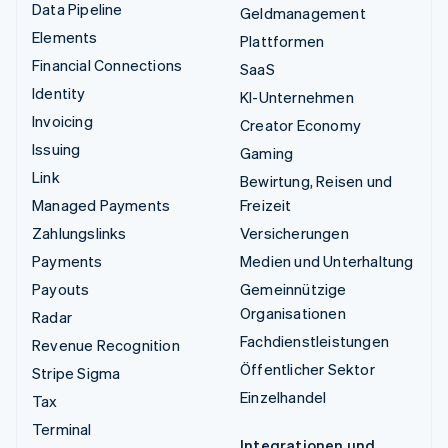
Data Pipeline
Geldmanagement
Elements
Plattformen
Financial Connections
SaaS
Identity
KI-Unternehmen
Invoicing
Creator Economy
Issuing
Gaming
Link
Bewirtung, Reisen und
Managed Payments
Freizeit
Zahlungslinks
Versicherungen
Payments
Medien und Unterhaltung
Payouts
Gemeinnützige
Organisationen
Radar
Fachdienstleistungen
Revenue Recognition
Öffentlicher Sektor
Stripe Sigma
Einzelhandel
Tax
Terminal
Integrationen und