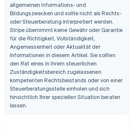
allgemeinen Informations- und
Belgien
Nederlands
Français
Deutsch
English
Bildungszwecken und sollte nicht als Rechts-
Brasilien
oder Steuerberatung interpretiert werden.
Português
English
Bulgarien
Stripe übernimmt keine Gewähr oder Garantie
English
für die Richtigkeit, Vollständigkeit,
Dänemark
Angemessenheit oder Aktualität der
English
Deutschland
Informationen in diesem Artikel. Sie sollten
Deutsch
English
den Rat eines in Ihrem steuerlichen
Estland
Zuständigkeitsbereich zugelassenen
English
Festlandchina
kompetenten Rechtsbeistands oder von einer
简体中文
English
Steuerberatungsstelle einholen und sich
Finnland
English
Svenska
hinsichtlich Ihrer speziellen Situation beraten
Frankreich
lassen.
Français
English
Gibraltar
English
Griechenland
English