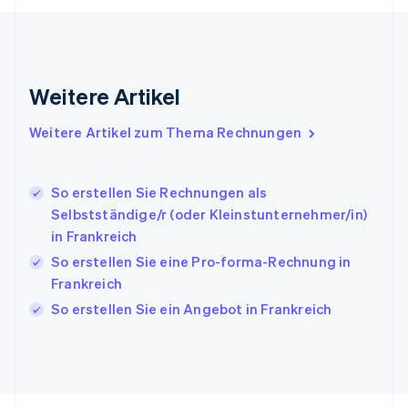
Indien
English
Irland
English
Italien
Weitere Artikel
Italiano
English
Japan
Weitere Artikel zum Thema Rechnungen
日本語
English
Kanada
English
Français
So erstellen Sie Rechnungen als
Kroatien
Selbstständige/r (oder Kleinstunternehmer/in)
English
Italiano
Lettland
in Frankreich
English
So erstellen Sie eine Pro-forma-Rechnung in
Liechtenstein
Frankreich
Deutsch
English
Litauen
So erstellen Sie ein Angebot in Frankreich
English
Luxemburg
Français
Deutsch
English
Malaysia
English
简体中文