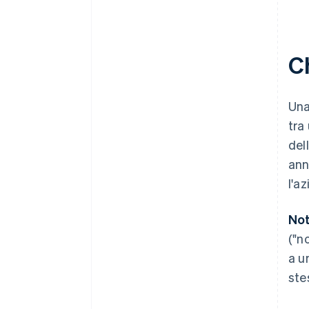
Ch
Una
tra
del
ann
l'a
Not
("n
a u
ste