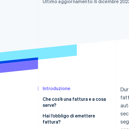
Ultimo aggiornamento: 6 dicembre 202
Link
Pagamento accelerato
Financial Connections
Conti finanziari collegati
Introduzione
Dur
fat
Che cos’è una fattura e a cosa
serve?
aut
sec
Hai l’obbligo di emettere
seg
fattura?