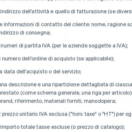
l'indirizzo dell'attività e quello di fatturazione (se diversi
le informazioni di contatto del cliente: nome, ragione so
indirizzo di consegna;
i numeri di partita IVA (per le aziende soggette a IVA);
il numero dell'ordine di acquisto (se applicabile);
la data dell'acquisto o del servizio;
una descrizione e una ripartizione dettagliata di ciascu
prestato (come schema generale, una riga per articolo) t
brand, riferimento, materiali forniti, manodopera;
il prezzo unitario IVA esclusa ("hors taxe" o "HT") per og
l'importo totale tasse escluse (o prezzo di catalogo);