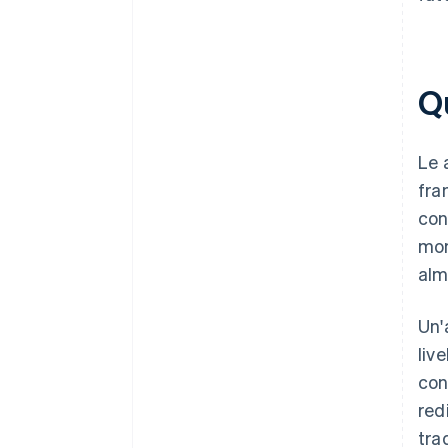
Qu
Le 
fra
con
mom
alm
Un'
liv
con
red
tra