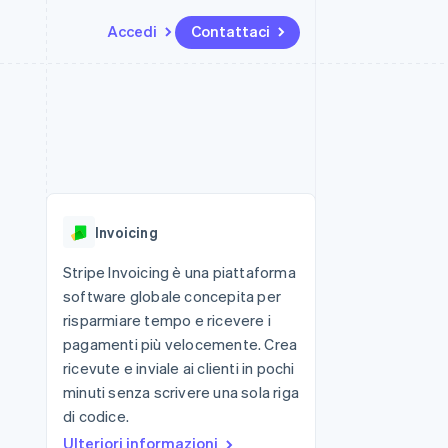
Accedi
Contattaci
Risorse
Ecosistema
Recapiti
me e marketplace
Altro
Integrazioni app
Partner
Contattaci
Product roadmap
ns
Esempi di codice
Stripe App Marketplace
Diventa nostro partner
Scopri cosa ti aspetta
 piattaforme
Blog per sviluppatori
 platforms
ibero
Stato dell'API
Radar
ari integrati
Prevenzione delle frodi
Invoicing
 fisiche
Atlas
Costituzione di start-up
Stripe Invoicing è una piattaforma
software globale concepita per
Climate
Rimozione del carbonio
risparmiare tempo e ricevere i
pagamenti più velocemente. Crea
Identity
Verifica online dell'identità
ricevute e inviale ai clienti in pochi
minuti senza scrivere una sola riga
di codice.
Ulteriori informazioni