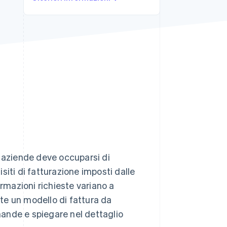
Stripe Sessions 2026
Scopri come Stripe sta
costruendo
l'infrastruttura
economica per l'IA.
Guarda ora
e aziende deve occuparsi di
iti di fatturazione imposti dalle
ormazioni richieste variano a
te un modello di fattura da
ande e spiegare nel dettaglio