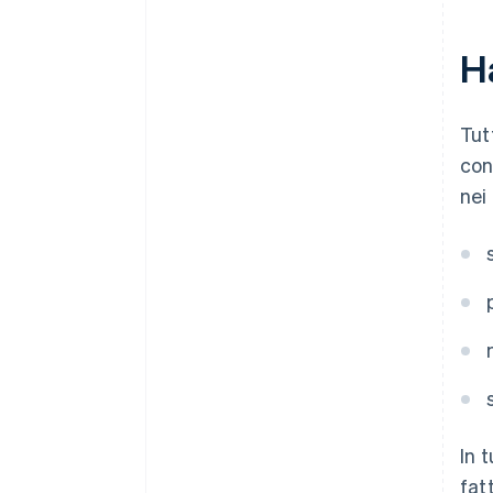
Ha
Tut
con
nei
In 
fat