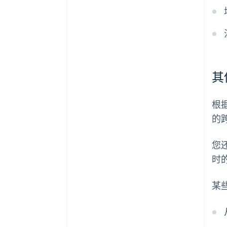
其
根
的
您
时
某