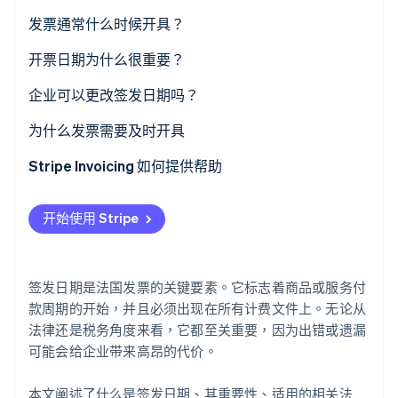
签发日期和截止日期有什么区别？
发票通常什么时候开具？
签发日期和交付日期有什么区别？
开票日期为什么很重要？
Stripe Sessions 2026
了解 Stripe 如何为 AI 构建经济基础设施。
企业可以更改签发日期吗？
立即观看
为什么发票需要及时开具
Stripe Invoicing 如何提供帮助
开始使用 Stripe
签发日期是法国发票的关键要素。它标志着商品或服务付
款周期的开始，并且必须出现在所有计费文件上。无论从
法律还是税务角度来看，它都至关重要，因为出错或遗漏
可能会给企业带来高昂的代价。
本文阐述了什么是签发日期、其重要性、适用的相关法