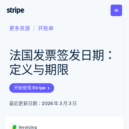
更多资源
开账单
按企业阶段
文档
学习
支付
营收
资金管
平台
理
易市
大型企业
Stripe 文档
博客
Payments
Billing
初创企业
API 参考文档
客户案例
法国发票签发日期：
在线支付
经常性收入
Global
Conn
库与 SDK
指南
Managed
Metronome
Payouts
Stripe Apps
Payments
按用量计费
平台
定义与期限
备案商家解决
Subscriptions
向第三
按应用场景
方案
方打款
支持
订阅管理
Payment links
Crypto
指南
智能体商务
Invoicing
钱包、
加密货币
获取支持
无代码支付
一次性或定期
开始使用 Stripe
稳定币
电子商务
接受线上付款
托管支持方案
Checkout
账单
发行和
嵌入式金融
实施预置结账流程
专业服务
预构建支付界
Tax
发卡基
财务自动化
构建平台或交易市场
最后更新日期：2026 年 3 月 3 日
面
销售税和增值
础设施
全球化企业
管理订阅
Elements
税自动化
应用内支付
提供按用量计费
灵活的 UI 组件
Revenue
交易市场
发行稳定币支持的支付卡
Payment
Recognition
公司
资金管理
通过智能体配置和管理服
methods
会计自动化
Invoicing
平台
务