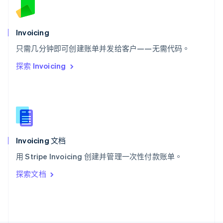
斯洛文尼亚
English
Italiano
泰国
Invoicing
ไทย
English
希腊
只需几分钟即可创建账单并发给客户——无需代码。
English
探索 Invoicing
西班牙
Español
English
新加坡
English
简体中文
新西兰
English
匈牙利
English
Invoicing 文档
意大利
用 Stripe Invoicing 创建并管理一次性付款账单。
Italiano
English
印度
探索文档
English
英国
English
直布罗陀
English