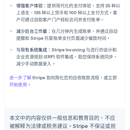
阿联酋
增强客户体验：
提供现代化的支付体验，支持 25 种以
English
上语言、135 种以上货币和 100 种以上支付方式。客
爱尔兰
户可通过自助客户门户轻松访问并支付账单。
English
爱沙尼亚
减少后台工作量：
在几分钟内生成账单，并通过自动
English
提醒和 Stripe 托管账单支付页面减少催款时间。
奥地利
Deutsch
English
与现有系统集成：
Stripe Invoicing 与流行的会计和
澳大利亚
企业资源规划 (ERP) 软件集成，助您保持系统同步，
English
巴西
减少手动数据录入。
Português
English
保加利亚
进一步了解
Stripe 如何简化您的应收账款流程，或立即
English
开始使用
。
比利时
Nederlands
Français
Deutsch
English
波兰
English
丹麦
English
本文中的内容仅供一般信息和教育目的，不应
德国
被解释为法律或税务建议。Stripe 不保证或担
Deutsch
English