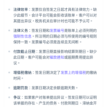
法律效率
：发票仅自签发之日起才具有法律效力。缺
少此细节，会计平台可能会拒收该账单，客户可以对
其提出异议，税务机关在审计时也可能不予认可。
法律义务
：签发日期和
发票编号
是账单上必须列明的
强制性信息
。所注明的日期必须与所使用的编号规则
保持一致。发票编号必须是连续且无间断。
付款截止日期
：发票日期直接影响结算到期日。缺少
此日期，客户可能会对
催款通知
或逾期费用提出异
议。
增值税缴纳
：签发日期决定了
发票上的增值税
的缴纳
时间。
逾期罚款
：发票日期决定余额逾期天数。
争议
：如果客户对账单提出异议，签发日期可以证明
该单据的存在、产生的债务、付款到期日、滞纳金开