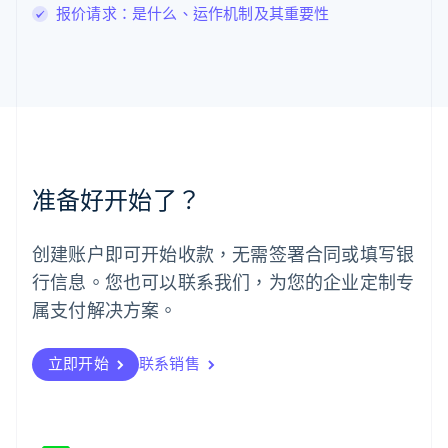
马尔他
报价请求：是什么、运作机制及其重要性
English
马来西亚
English
简体中文
美国
English
Español
简体中文
墨西哥
Español
English
挪威
准备好开始了？
English
葡萄牙
Português
English
创建账户即可开始收款，无需签署合同或填写银
日本
行信息。您也可以联系我们，为您的企业定制专
日本語
English
瑞典
属支付解决方案。
Svenska
English
瑞士
Deutsch
Français
Italiano
English
立即开始
联系销售
塞浦路斯
English
斯洛伐克
English