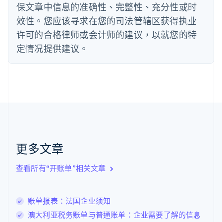
法国
保文章中信息的准确性、完整性、充分性或时
Français
English
效性。您应该寻求在您的司法管辖区获得执业
芬兰
许可的合格律师或会计师的建议，以就您的特
English
Svenska
定情况提供建议。
荷兰
Nederlands
English
加拿大
English
Français
捷克
English
克罗地亚
English
Italiano
拉脱维亚
English
更多文章
立陶宛
English
列支敦士登
查看所有“开账单”相关文章
Deutsch
English
卢森堡
Français
Deutsch
English
账单报表：法国企业须知
罗马尼亚
澳大利亚税务账单与普通账单：企业需要了解的信息
English