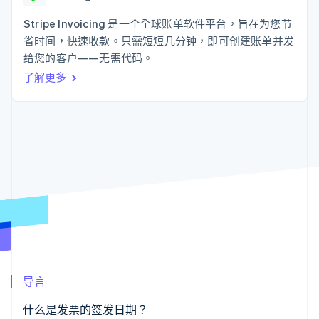
接入 125+ 种支
Stripe Sigma
产品路线图
SaaS
付方式
自定义报告
Sessions 年度大会
Stripe Invoicing 是一个全球账单软件平台，旨在为您节
Authorization
Data Pipeline
招聘
省时间，快速收款。只需短短几分钟，即可创建账单并发
Boost
数据同步
资讯中心
支付成功率优
资源
给您的客户——无需代码。
Stripe Press
化
按行业
了解更多
Link
应用集成
加速结账
AI 企业
代码示例
创作者经济
开发者博客
联系
游戏
API 状态
酒店、旅游与休闲
联系销售
保险
成为合作伙伴
更多
媒体与娱乐
Product roadmap
非营利组织
了解未来规划
专业服务
公共部门
Radar
零售
欺诈防范
Atlas
初创企业注册
生态系统
Climate
导言
碳移除
合作伙伴
Stripe App Marketplace
什么是发票的签发日期？