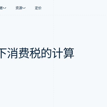
者
资源
定价
景
指南
按行业
公司
资金管理
平台和交易市
商务
持
接受线上付款
AI 企业
产品路线图
Global Payouts
Connect
币
持方案
实施预置结账流程
创作者经济
Sessions 年度大会
向第三方打款
平台支付
务
务
构建平台或交易市场
游戏
招聘
下消费税的计算
金融
管理订阅
酒店、旅游与休闲
资讯中心
动化
提供按用量计费
保险
Stripe Press
企业
发行稳定币支持的支付卡
媒体与娱乐
支付
通过智能体配置和管理服务
非营利组织
场
专业服务
理
公共部门
零售
化
on