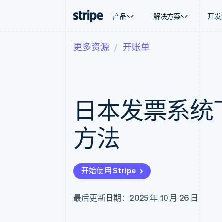
产品
解决方案
开发
更多资源
开账单
按企业阶段
文档
学习
按应用场
支持
支付
营收
大型企业
Stripe 文档
博客
智能体
获取支
Payments
Billing
初创企业
API 参考文档
客户案例
加密货
托管支
在线支付
经常性收入
库与 SDK
指南
电子商
专业服
Payment links
Metronome
Stripe Apps
日本发票系统
嵌入式
无代码支付
按用量计费
财务自
Checkout
Subscriptions
全球化
预构建支付界面
订阅管理
应用内
方法
Elements
Invoicing
交易市
灵活的 UI 组件
一次性或定期账单
资金管
Payment methods
Tax
平台
接入 125+ 种支付方式
销售税和增值税自动
SaaS
Authorization Boost
Revenue Recogniti
开始使用 Stripe
支付成功率优化
会计自动化
Link
Stripe Sigma
加速结账
自定义报告
最后更新日期：2025 年 10 月 26 日
Data Pipeline
数据同步