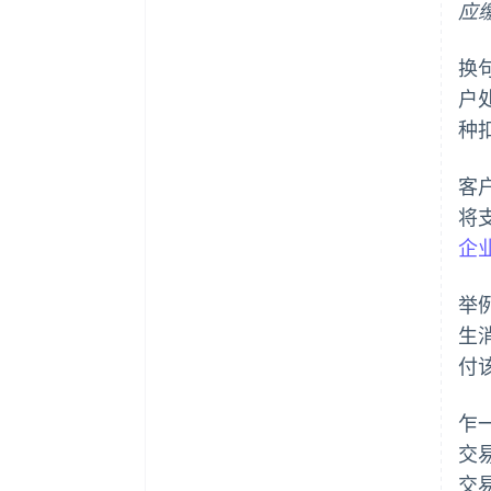
应
换
户
种
客
将
企
举
生
付
乍
交
交