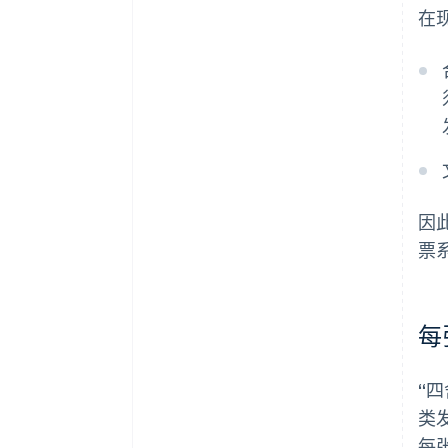
在
因
票
每
“
类
每