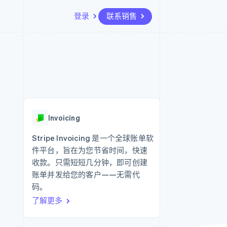
登录
联系销售
资源
生态系统
联系
场
更多
应用集成
合作伙伴
联系销售
Product roadmap
代码示例
Stripe App Marketplace
成为合作伙伴
了解未来规划
开发者博客
API 状态
Radar
欺诈防范
Invoicing
Atlas
初创企业注册
Stripe Invoicing 是一个全球账单软
件平台，旨在为您节省时间，快速
Climate
碳移除
收款。只需短短几分钟，即可创建
账单并发给您的客户——无需代
码。
了解更多