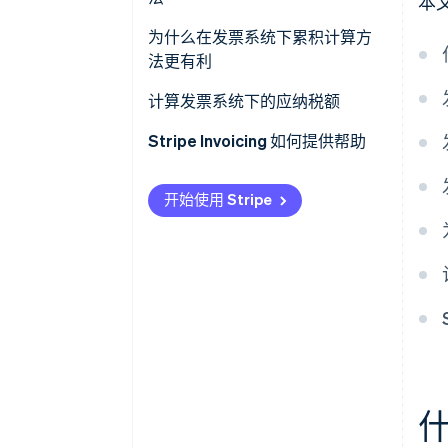
本
每张发票的每个税率四舍五入一
次
累积计算
为什么在发票系统下累积计算方
法更有利
选择计算方式
扣除计算
计算发票系统下的应纳税额
消费税应缴税额的计算方法
Stripe Invoicing 如何提供帮助
开始使用 Stripe