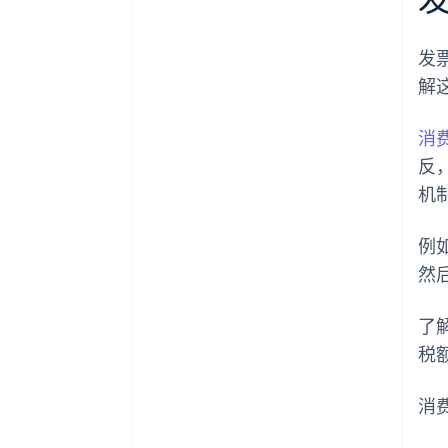
发
解
消
反
机
例
然
了
税
消