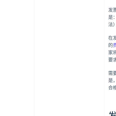
发
是
法
在
的
家
要
需
是
合