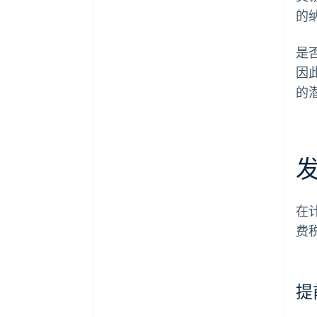
的
是
因
的
在
费
提