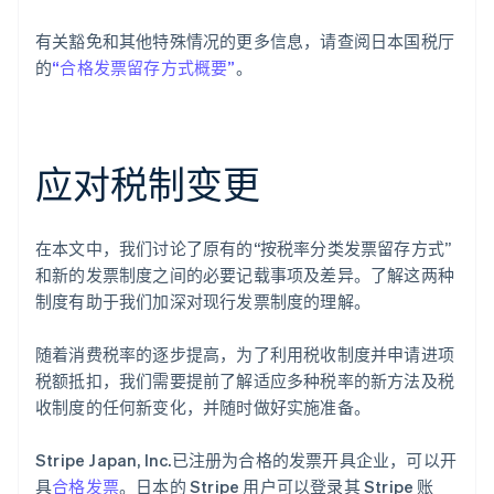
有关豁免和其他特殊情况的更多信息，请查阅日本国税厅
的
“合格发票留存方式概要”
。
应对税制变更
在本文中，我们讨论了原有的“按税率分类发票留存方式”
和新的发票制度之间的必要记载事项及差异。了解这两种
阿联酋
制度有助于我们加深对现行发票制度的理解。
English
爱尔兰
随着消费税率的逐步提高，为了利用税收制度并申请进项
English
爱沙尼亚
税额抵扣，我们需要提前了解适应多种税率的新方法及税
English
收制度的任何新变化，并随时做好实施准备。
奥地利
Deutsch
English
Stripe Japan, Inc.已注册为合格的发票开具企业，可以开
澳大利亚
具
合格发票
。日本的 Stripe 用户可以登录其 Stripe 账
English