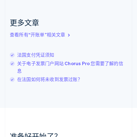
克罗地亚
English
Italiano
拉脱维亚
更多文章
English
立陶宛
查看所有“开账单”相关文章
English
列支敦士登
Deutsch
English
卢森堡
法国支付凭证须知
Français
Deutsch
English
关于电子发票门户网站 Chorus Pro 您需要了解的信
罗马尼亚
息
English
马尔他
在法国如何将未收到发票过账？
English
马来西亚
English
简体中文
美国
English
Español
简体中文
墨西哥
Español
English
挪威
准备好开始了？
English