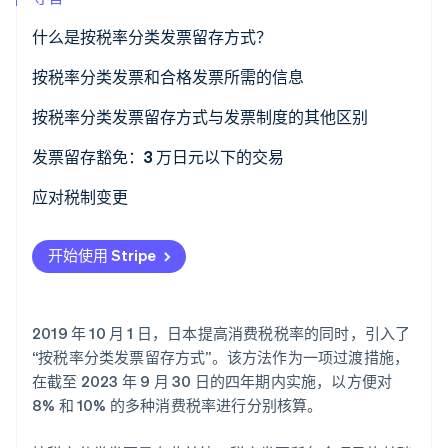
了解 Stripe 如何为 AI 构建经济基础设施。
立即观看
什么是按税率分类发票留存方式？
按税率分类发票和合格发票所需的信息
按税率分类的发票
按税率分类发票留存方式与发票制度的其他区别
合格发票
按税率分类发票留存方式
发票留存豁免：3 万日元以下的交易
发票制度
应对税制变更
开始使用 Stripe
2019 年 10 月 1 日，日本提高消费税税率的同时，引入了
“按税率分类发票留存方式”。该方法作为一项过渡措施，
在截至 2023 年 9 月 30 日的四年期内实施，以方便对
8% 和 10% 的多种消费税率进行分别核算。