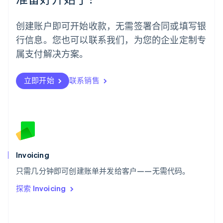
葡萄牙
Português
English
创建账户即可开始收款，无需签署合同或填写银
日本
行信息。您也可以联系我们，为您的企业定制专
日本語
English
瑞典
属支付解决方案。
Svenska
English
瑞士
Deutsch
Français
Italiano
English
立即开始
联系销售
塞浦路斯
English
斯洛伐克
English
斯洛文尼亚
English
Italiano
泰国
Invoicing
ไทย
English
希腊
只需几分钟即可创建账单并发给客户——无需代码。
English
探索 Invoicing
西班牙
Español
English
新加坡
English
简体中文