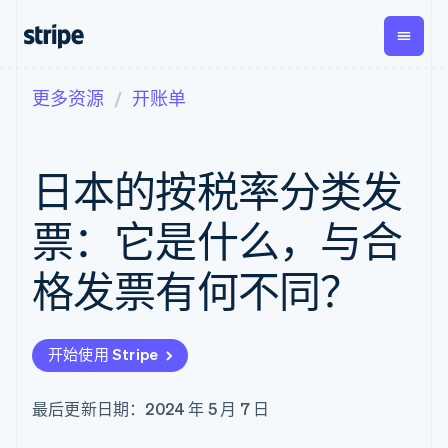
更多资源
开账单
按企业阶段
文档
学习
支付
营收
资金管
平台
理
易市
大型企业
Stripe 文档
博客
Payments
Billing
初创企业
API 参考文档
客户案例
日本的按税率分类发
在线支付
经常性收入
Global
Conn
库与 SDK
指南
Payment links
Metronome
Payouts
Stripe Apps
按用量计费
平台
票：它是什么，与合
无代码支付
Subscriptions
向第三
按应用场景
Checkout
方打款
支持
预构建支付界
订阅管理
格发票有何不同？
指南
智能体商务
面
Invoicing
加密货币
获取支持
一次性或定期
Elements
电子商务
接受线上付款
托管支持方案
灵活的 UI 组件
账单
嵌入式金融
实施预置结账流程
专业服务
Payment
Tax
开始使用 Stripe
财务自动化
构建平台或交易市场
methods
销售税和增值
全球化企业
管理订阅
接入 125+ 种支
税自动化
应用内支付
提供按用量计费
付方式
Revenue
最后更新日期：2024 年 5 月 7 日
交易市场
发行稳定币支持的支付卡
Authorization
Recognition
公司
资金管理
通过智能体配置和管理服
Boost
会计自动化
平台
务