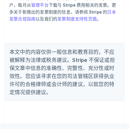
巴西
户，每月从
管理平台
下载与 Stripe 费用相关的发票。更
Português
English
多关于新推出的发票制度的信息，请参阅 Stripe 的
日本
保加利亚
发票合规指南
以及我们的
发票制度支持性页面
。
English
比利时
Nederlands
Français
Deutsch
English
波兰
English
丹麦
本文中的内容仅供一般信息和教育目的，不应
English
被解释为法律或税务建议。Stripe 不保证或担
德国
保文章中信息的准确性、完整性、充分性或时
Deutsch
English
法国
效性。您应该寻求在您的司法管辖区获得执业
Français
English
许可的合格律师或会计师的建议，以就您的特
芬兰
定情况提供建议。
English
Svenska
荷兰
Nederlands
English
加拿大
English
Français
捷克
English