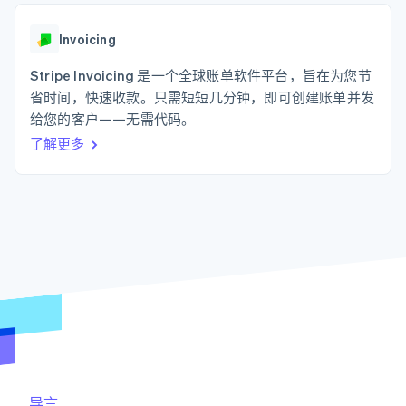
支付成功率优
Stripe Sigma
产品路线图
SaaS
化
自定义报告
Sessions 年度大会
Link
Data Pipeline
Invoicing
招聘
加速结账
数据同步
资讯中心
资源
Stripe Invoicing 是一个全球账单软件平台，旨在为您节
Stripe Press
按行业
省时间，快速收款。只需短短几分钟，即可创建账单并发
应用集成
给您的客户——无需代码。
AI 企业
代码示例
更多
创作者经济
开发者博客
联系
了解更多
Product roadmap
游戏
API 状态
了解未来规划
酒店、旅游与休闲
联系销售
保险
Radar
成为合作伙伴
媒体与娱乐
欺诈防范
非营利组织
Atlas
专业服务
初创企业注册
公共部门
零售
Climate
碳移除
生态系统
合作伙伴
Stripe App Marketplace
Stripe Sessions 2026
导言