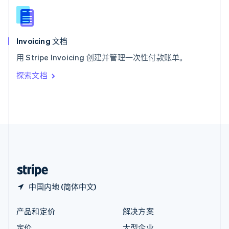
新西兰
English
匈牙利
English
Invoicing 文档
意大利
用 Stripe Invoicing 创建并管理一次性付款账单。
Italiano
English
印度
探索文档
English
英国
English
直布罗陀
English
中国内地
简体中文
English
中国香港特别行政区
English
简体中文
中国内地 (简体中文)
产品和定价
解决方案
定价
大型企业