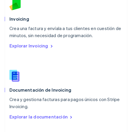
México
Español
English
Noruega
Invoicing
English
Crea una factura y envíala a tus clientes en cuestión de
Nueva Zelanda
English
minutos, sin necesidad de programación.
Países Bajos
Explorar Invoicing
Nederlands
English
Polonia
English
Portugal
Português
English
RAE de Hong Kong, China
English
简体中文
Documentación de Invoicing
Reino Unido
English
Crea y gestiona facturas para pagos únicos con Stripe
República Checa
Invoicing.
English
Rumanía
Explorar la documentación
English
Singapur
English
简体中文