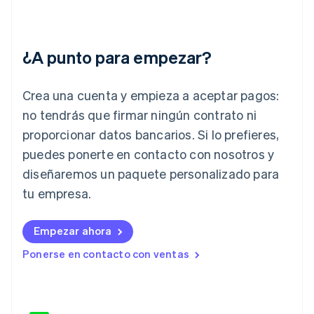
Hungría
English
India
¿A punto para empezar?
English
Irlanda
English
Crea una cuenta y empieza a aceptar pagos:
Italia
no tendrás que firmar ningún contrato ni
Italiano
English
Japón
proporcionar datos bancarios. Si lo prefieres,
日本語
English
puedes ponerte en contacto con nosotros y
Letonia
diseñaremos un paquete personalizado para
English
Liechtenstein
tu empresa.
Deutsch
English
Lituania
English
Empezar ahora
Luxemburgo
Ponerse en contacto con ventas
Français
Deutsch
English
Malasia
English
简体中文
Malta
English