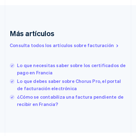
Dinamarca
English
Emiratos Árabes Unidos
English
Más artículos
Eslovaquia
English
Eslovenia
Consulta todos los artículos sobre facturación
English
Italiano
España
Español
English
Lo que necesitas saber sobre los certificados de
Estados Unidos
pago en Francia
English
Español
简体中文
Estonia
Lo que debes saber sobre Chorus Pro, el portal
English
de facturación electrónica
Finlandia
¿Cómo se contabiliza una factura pendiente de
English
Svenska
recibir en Francia?
Francia
Français
English
Gibraltar
English
Grecia
English