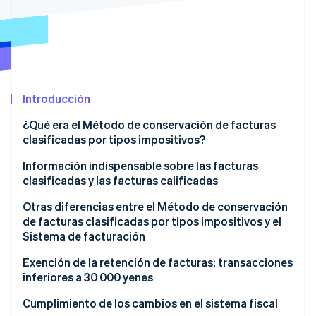
Sector público
Radar
Comercio minorista
Prevención de fraude
Atlas
Constitución de una startup
Ecosystem
Climate
Introducción
Eliminación de dióxido de carbono
Socios
Stripe App Marketplace
Identity
¿Qué era el Método de conservación de facturas
Verificación de identidad en línea
clasificadas por tipos impositivos?
Información indispensable sobre las facturas
clasificadas y las facturas calificadas
Facturas clasificadas por tipos impositivos
Otras diferencias entre el Método de conservación
Stripe Sessions 2026
de facturas clasificadas por tipos impositivos y el
Descubre cómo Stripe está construyendo la infraestructu
Facturas calificadas
Sistema de facturación
para la IA.
Ver ahora
Método de conservación de facturas clasificadas
Exención de la retención de facturas: transacciones
por tipos impositivos
inferiores a 30 000 yenes
Sistema de facturación
Cumplimiento de los cambios en el sistema fiscal