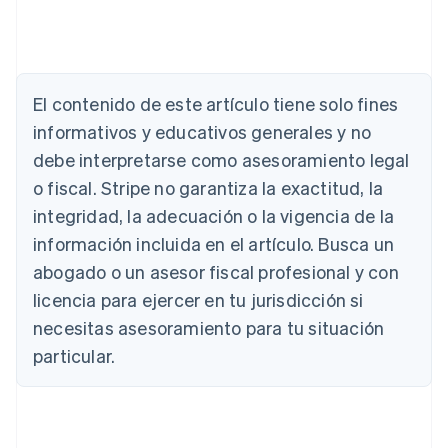
Alemania
Deutsch
English
El contenido de este artículo tiene solo fines
Australia
English
informativos y educativos generales y no
Austria
debe interpretarse como asesoramiento legal
Deutsch
English
Bélgica
o fiscal. Stripe no garantiza la exactitud, la
Nederlands
Français
Deutsch
English
integridad, la adecuación o la vigencia de la
Brasil
información incluida en el artículo. Busca un
Português
English
Bulgaria
abogado o un asesor fiscal profesional y con
English
licencia para ejercer en tu jurisdicción si
Canadá
necesitas asesoramiento para tu situación
English
Français
China continental
particular.
简体中文
English
Chipre
English
Croacia
English
Italiano