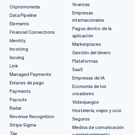
finanzas
Criptomoneda
Empresas
Data Pipeline
internacionales
Elements
Pagos dentro de la
Financial Connections
aplicación
Identity
Marketplaces
Invoicing
Gestión del dinero
Issuing
Plataformas
Link
SaaS
Managed Payments
Empresas de IA
Enlaces de pago
Economía de los
Payments
creadores
Payouts
Videojuegos
Radar
Hostelería, viajes y ocio
Revenue Recognition
Seguros
Stripe Sigma
Medios de comunicación
Tax
y entretenimiento