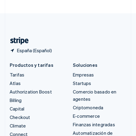
Suecia
Svenska
English
Suiza
Deutsch
Français
Italiano
English
Tailandia
ไทย
English
España (Español)
Productos y tarifas
Soluciones
Tarifas
Empresas
Atlas
Startups
Authorization Boost
Comercio basado en
agentes
Billing
Criptomoneda
Capital
E-commerce
Checkout
Finanzas integradas
Climate
Automatización de
Connect