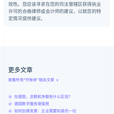
效性。您应该寻求在您的司法管辖区获得执业
Deutsch
English
法国
许可的合格律师或会计师的建议，以就您的特
Français
English
定情况提供建议。
芬兰
English
Svenska
荷兰
Nederlands
English
加拿大
English
Français
捷克
English
克罗地亚
English
Italiano
更多文章
拉脱维亚
English
查看所有“开账单”相关文章
立陶宛
English
列支敦士登
在德国，总额和净额有什么区别？
Deutsch
English
卢森堡
德国数字服务增值税
Français
Deutsch
English
如何创建发票：企业需要知道的一切
罗马尼亚