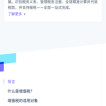
支付成功率优
Stripe Sigma
展。识别税务义务、管理税务注册、全球精准计算并代收
产品路线图
SaaS
化
自定义报告
Sessions 年度大会
税款，并支持报税——全部一站式完成。
Link
Data Pipeline
招聘
了解更多
加速结账
数据同步
资讯中心
资源
Stripe Press
按行业
应用集成
AI 企业
代码示例
更多
创作者经济
开发者博客
联系
Product roadmap
游戏
API 状态
了解未来规划
酒店、旅游与休闲
联系销售
保险
Radar
成为合作伙伴
媒体与娱乐
欺诈防范
非营利组织
Atlas
专业服务
初创企业注册
公共部门
零售
Climate
碳移除
导言
生态系统
什么是增值税？
合作伙伴
增值税的适用对象
Stripe App Marketplace
Stripe Sessions 2026