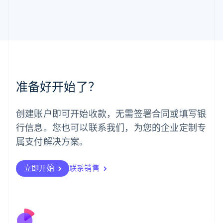
English
马尔他
English
马来西亚
English
简体中文
美国
English
Español
简体中文
墨西哥
准备好开始了？
Español
English
挪威
English
创建账户即可开始收款，无需签署合同或填写银
葡萄牙
行信息。您也可以联系我们，为您的企业定制专
Português
English
日本
属支付解决方案。
日本語
English
瑞典
立即开始
联系销售
Svenska
English
瑞士
Deutsch
Français
Italiano
English
塞浦路斯
English
斯洛伐克