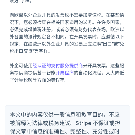
收方"字样。
阿联酋
向欧盟以外企业开具的发票也不需要加增值税。在某些情
English
况下，您必须检查在相关国家适用的义务。在许多国家，
爱尔兰
必须完成增值税注册，或者必须有财务代表在场。欧洲以
English
爱沙尼亚
外各国的法律规定各不相同。在开具发票时，应遵循以下
English
规定：在给欧洲以外企业开具的发票上应注明"出口"或"免
奥地利
税出口交货"等字样。
Deutsch
English
澳大利亚
外企可使用
经认证的支付服务提供商
来开具发票。这些服
English
巴西
务提供商提供基于智能
开票程序
的自动化流程，大大降低
Português
English
了计算税额等方面的错误率。
保加利亚
English
比利时
Nederlands
Français
Deutsch
English
波兰
本文中的内容仅供一般信息和教育目的，不应
English
丹麦
被解释为法律或税务建议。Stripe 不保证或担
English
保文章中信息的准确性、完整性、充分性或时
德国