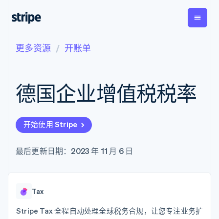
更多资源
开账单
按企业阶段
文档
学习
支付
营收
资金管
平台
理
易市
大型企业
Stripe 文档
博客
Payments
Billing
初创企业
API 参考文档
客户案例
德国企业增值税税率
在线支付
经常性收入
Global
Conn
库与 SDK
指南
Payment links
Metronome
Payouts
Stripe Apps
按用量计费
平台
无代码支付
Subscriptions
向第三
按应用场景
Checkout
方打款
开始使用 Stripe
支持
预构建支付界
订阅管理
指南
智能体商务
面
Invoicing
加密货币
获取支持
一次性或定期
Elements
最后更新日期：2023 年 11 月 6 日
电子商务
接受线上付款
托管支持方案
灵活的 UI 组件
账单
嵌入式金融
实施预置结账流程
专业服务
Payment
Tax
财务自动化
构建平台或交易市场
methods
销售税和增值
全球化企业
管理订阅
接入 125+ 种支
税自动化
应用内支付
提供按用量计费
Tax
付方式
Revenue
交易市场
发行稳定币支持的支付卡
Authorization
Recognition
公司
资金管理
通过智能体配置和管理服
Stripe Tax 全程自动处理全球税务合规，让您专注业务扩
Boost
会计自动化
平台
务