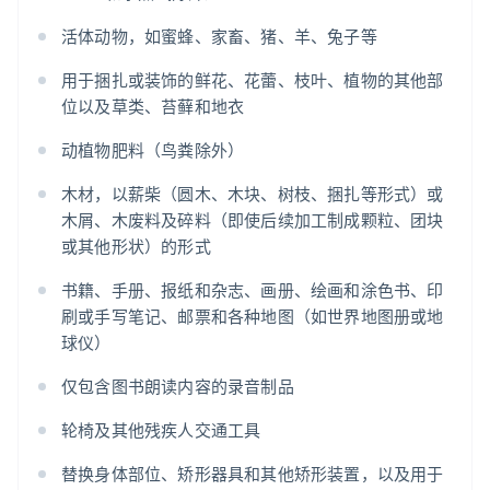
活体动物，如蜜蜂、家畜、猪、羊、兔子等
用于捆扎或装饰的鲜花、花蕾、枝叶、植物的其他部
位以及草类、苔藓和地衣
动植物肥料（鸟粪除外）
木材，以薪柴（圆木、木块、树枝、捆扎等形式）或
木屑、木废料及碎料（即使后续加工制成颗粒、团块
或其他形状）的形式
书籍、手册、报纸和杂志、画册、绘画和涂色书、印
刷或手写笔记、邮票和各种地图（如世界地图册或地
球仪）
仅包含图书朗读内容的录音制品
轮椅及其他残疾人交通工具
替换身体部位、矫形器具和其他矫形装置，以及用于