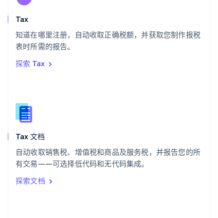
English
斯洛文尼亚
Tax
English
Italiano
知道在哪里注册，自动收取正确税额，并获取您制作报税
泰国
ไทย
English
表时所需的报告。
希腊
探索 Tax
English
西班牙
Español
English
新加坡
English
简体中文
新西兰
English
Tax 文档
匈牙利
English
自动收取销售税、增值税和商品及服务税，并报告您的所
意大利
有交易——可选择低代码和无代码集成。
Italiano
English
印度
探索文档
English
英国
English
直布罗陀