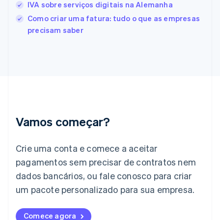
IVA sobre serviços digitais na Alemanha
Finlândia
Como criar uma fatura: tudo o que as empresas
English
Svenska
França
precisam saber
Français
English
Gibraltar
English
Grécia
English
Hungria
English
Índia
English
Vamos começar?
Irlanda
English
Crie uma conta e comece a aceitar
Itália
Italiano
English
pagamentos sem precisar de contratos nem
Japão
dados bancários, ou fale conosco para criar
日本語
English
Letônia
um pacote personalizado para sua empresa.
English
Liechtenstein
Comece agora
Deutsch
English