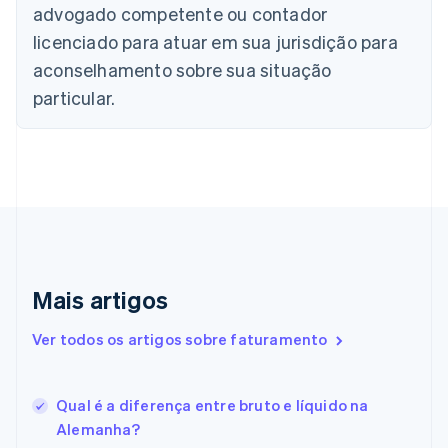
advogado competente ou contador
Canadá
English
Français
licenciado para atuar em sua jurisdição para
China continental
aconselhamento sobre sua situação
简体中文
English
Chipre
particular.
English
Croácia
English
Italiano
Dinamarca
English
Emirados Árabes Unidos
English
Eslováquia
English
Mais artigos
Eslovênia
English
Italiano
Ver todos os artigos sobre faturamento
Espanha
Español
English
Estados Unidos
Qual é a diferença entre bruto e líquido na
English
Español
简体中文
Estônia
Alemanha?
English