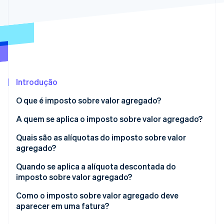
Veja o que está chegando
Radar
Ecossistema
Prevenção de fraudes
Parceiros
Atlas
Stripe App Marketplace
Incorporação de startups
Climate
Remoção de carbono
Introdução
Identity
O que é imposto sobre valor agregado?
Verificação de identidade
Qual é a diferença entre o imposto sobre vendas e o
A quem se aplica o imposto sobre valor agregado?
imposto sobre valor agregado?
Quais são as alíquotas do imposto sobre valor
agregado?
Stripe Sessions 2026
Quando se aplica a alíquota descontada do
Veja como a Stripe está construindo a infraestrutura econ
imposto sobre valor agregado?
Assista agora
Como o imposto sobre valor agregado deve
aparecer em uma fatura?