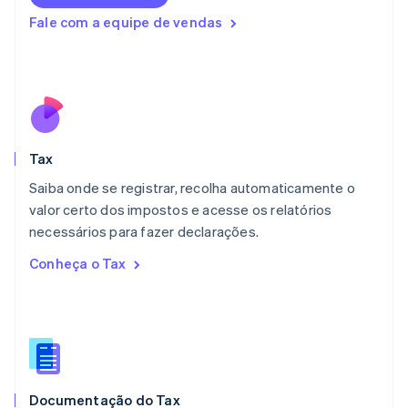
Lituânia
Fale com a equipe de vendas
English
Luxemburgo
Français
Deutsch
English
Malásia
English
简体中文
Malta
English
Tax
México
Español
English
Saiba onde se registrar, recolha automaticamente o
Noruega
valor certo dos impostos e acesse os relatórios
English
necessários para fazer declarações.
Nova Zelândia
English
Conheça o Tax
Países Baixos
Nederlands
English
Polônia
English
Portugal
Português
English
RAE de Hong Kong, China
Documentação do Tax
English
简体中文