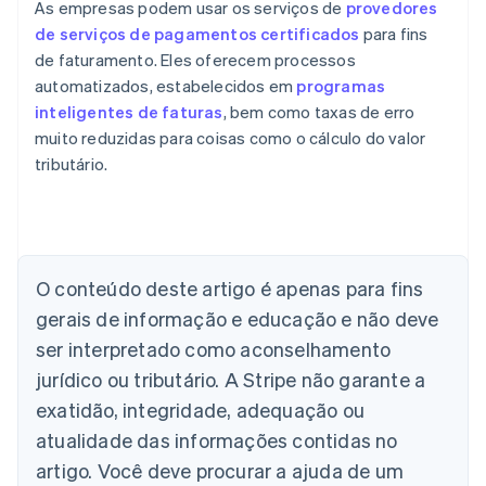
As empresas podem usar os serviços de
provedores
de serviços de pagamentos certificados
para fins
de faturamento. Eles oferecem processos
automatizados, estabelecidos em
programas
inteligentes de faturas
, bem como taxas de erro
muito reduzidas para coisas como o cálculo do valor
tributário.
Alemanha
Deutsch
English
Austrália
O conteúdo deste artigo é apenas para fins
English
gerais de informação e educação e não deve
Áustria
ser interpretado como aconselhamento
Deutsch
English
Bélgica
jurídico ou tributário. A Stripe não garante a
Nederlands
Français
Deutsch
English
exatidão, integridade, adequação ou
Brasil
atualidade das informações contidas no
Português
English
Bulgária
artigo. Você deve procurar a ajuda de um
English