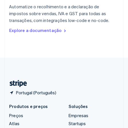
Reino Unido
Automatize o recolhimento e a declaração de
English
impostos sobre vendas, IVA e GST para todas as
República Tcheca
transações, com integrações low-code e no-code.
English
Romênia
Explore a documentação
English
Singapura
English
简体中文
Suécia
Svenska
English
Suíça
Deutsch
Français
Italiano
English
Tailândia
ไทย
English
Portugal (Português)
Produtos e preços
Soluções
Preços
Empresas
Atlas
Startups