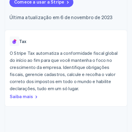
flexíveis de IU
Comece a usar a Stripe
Recognition
Marketplaces
Gerenciar assinaturas
Formas de
Automação
Plano de ação do
Gestão dos valores
Ofereça cobrança por
pagamento
contábil
produto
Plataformas
uso
Última atualização em 6 de novembro de 2023
Acesso a mais
Stripe Sigma
Conferência anual das
SaaS
Emita cartões
de 125
Relatórios
sessões
respaldados por
Terminal
personalizados
Carreiras
stablecoins
Pagamentos
Data Pipeline
Sala de imprensa
Provisione e gerencie
presenciais
Sincronização
Stripe Press
Tax
serviços com agentes
Por setor
Authorization
de dados
Boost
O Stripe Tax automatiza a conformidade fiscal global
Otimizações
Empresas de IA
do início ao fim para que você mantenha o foco no
de aceitação
Economia de criadores
Contato
Recursos
crescimento da empresa. Identifique obrigações
Link
Checkout
Jogos
fiscais, gerencie cadastros, calcule e recolha o valor
Fale com a equipe de
Hospitalidade, viagens
Integrações de
acelerado
vendas
correto dos impostos em todo o mundo e habilite
e lazer
aplicativos
Financial
Seja um parceiro
declarações, tudo em um só lugar.
Seguros
Exemplos de códigos
Connections
Mídia e entretenimento
Blog de
Dados de
Saiba mais
desenvolvedores
contas
Organizações sem fins
Status da API
vinculadas
lucrativos
Serviços profissionais
Setor público
Mais
Varejo
Product roadmap