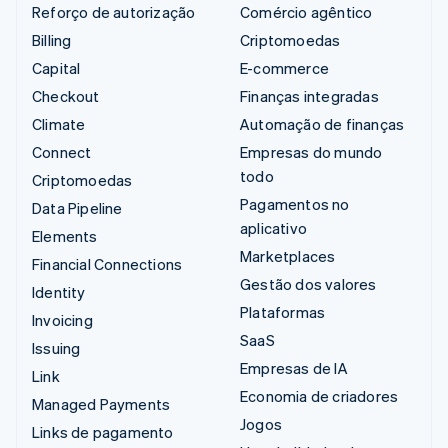
Reforço de autorização
Comércio agêntico
Billing
Criptomoedas
Capital
E-commerce
Checkout
Finanças integradas
Climate
Automação de finanças
Connect
Empresas do mundo
todo
Criptomoedas
Pagamentos no
Data Pipeline
aplicativo
Elements
Marketplaces
Financial Connections
Gestão dos valores
Identity
Plataformas
Invoicing
SaaS
Issuing
Empresas de IA
Link
Economia de criadores
Managed Payments
Jogos
Links de pagamento