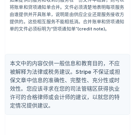
English
巴西
将账单和贷项通知单合并。文件必须清楚地表明每项服务
Português
English
由谁提供并开具账单，说明是由供应企业还是服务接收方
保加利亚
提供的。这些相互服务不能相抵消。合并账单和贷项通知
English
单的文件必须标明为“贷项通知单”(credit note)。
比利时
Nederlands
Français
Deutsch
English
波兰
English
丹麦
English
本文中的内容仅供一般信息和教育目的，不应
德国
被解释为法律或税务建议。Stripe 不保证或担
Deutsch
English
法国
保文章中信息的准确性、完整性、充分性或时
Français
English
效性。您应该寻求在您的司法管辖区获得执业
芬兰
许可的合格律师或会计师的建议，以就您的特
English
Svenska
定情况提供建议。
荷兰
Nederlands
English
加拿大
English
Français
捷克