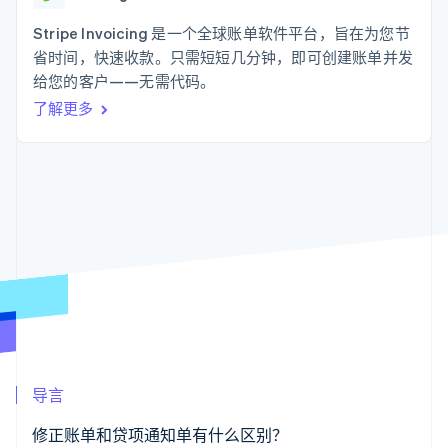
支付成功率优
Stripe Sigma
产品路线图
SaaS
化
自定义报告
Sessions 年度大会
Stripe Invoicing 是一个全球账单软件平台，旨在为您节
Link
Data Pipeline
招聘
省时间，快速收款。只需短短几分钟，即可创建账单并发
加速结账
数据同步
资讯中心
资源
给您的客户——无需代码。
Stripe Press
按行业
了解更多
应用集成
AI 企业
代码示例
更多
创作者经济
开发者博客
联系
Product roadmap
游戏
API 状态
了解未来规划
酒店、旅游与休闲
联系销售
保险
Radar
成为合作伙伴
媒体与娱乐
欺诈防范
非营利组织
Atlas
专业服务
初创企业注册
公共部门
零售
Climate
碳移除
生态系统
导言
合作伙伴
Stripe App Marketplace
修正账单和贷项通知单有什么区别？
Stripe Sessions 2026