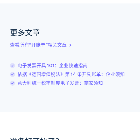
English
克罗地亚
English
Italiano
拉脱维亚
English
更多文章
立陶宛
English
列支敦士登
查看所有“开账单”相关文章
Deutsch
English
卢森堡
Français
Deutsch
English
电子发票开具 101：企业快速指南
罗马尼亚
依据《德国增值税法》第 14 条开具账单：企业须知
English
马尔他
意大利统一税率制度电子发票：商家须知
English
马来西亚
English
简体中文
美国
English
Español
简体中文
墨西哥
Español
English
挪威