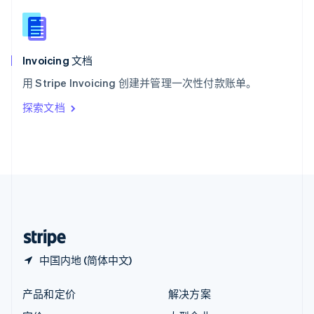
English
简体中文
新西兰
English
匈牙利
English
Invoicing 文档
意大利
用 Stripe Invoicing 创建并管理一次性付款账单。
Italiano
English
印度
探索文档
English
英国
English
直布罗陀
English
中国内地
简体中文
English
中国香港特别行政区
English
简体中文
中国内地 (简体中文)
产品和定价
解决方案