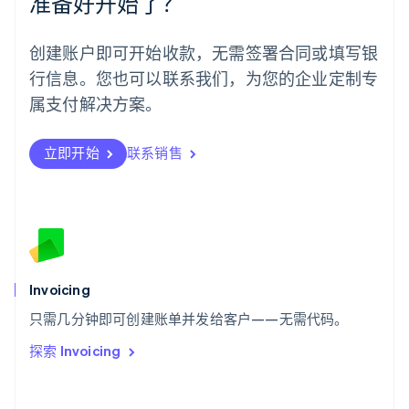
准备好开始了？
English
葡萄牙
Português
English
创建账户即可开始收款，无需签署合同或填写银
日本
行信息。您也可以联系我们，为您的企业定制专
日本語
English
瑞典
属支付解决方案。
Svenska
English
瑞士
Deutsch
Français
Italiano
English
立即开始
联系销售
塞浦路斯
English
斯洛伐克
English
斯洛文尼亚
English
Italiano
泰国
Invoicing
ไทย
English
希腊
只需几分钟即可创建账单并发给客户——无需代码。
English
探索 Invoicing
西班牙
Español
English
新加坡