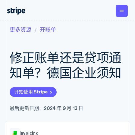
更多资源
开账单
按企业阶段
文档
学习
支付
营收
资金管
平台
理
易市
大型企业
Stripe 文档
博客
Payments
Billing
初创企业
API 参考文档
客户案例
修正账单还是贷项通
在线支付
经常性收入
Global
Conn
库与 SDK
指南
Payment links
Metronome
Payouts
Stripe Apps
按用量计费
平台
知单？德国企业须知
无代码支付
Subscriptions
向第三
按应用场景
Checkout
方打款
支持
预构建支付界
订阅管理
指南
智能体商务
面
Invoicing
加密货币
获取支持
一次性或定期
Elements
开始使用 Stripe
电子商务
接受线上付款
托管支持方案
灵活的 UI 组件
账单
嵌入式金融
实施预置结账流程
专业服务
Payment
Tax
财务自动化
构建平台或交易市场
最后更新日期：2024 年 9 月 13 日
methods
销售税和增值
全球化企业
管理订阅
接入 125+ 种支
税自动化
应用内支付
提供按用量计费
付方式
Revenue
交易市场
发行稳定币支持的支付卡
Authorization
Recognition
公司
资金管理
通过智能体配置和管理服
Boost
会计自动化
Invoicing
平台
务