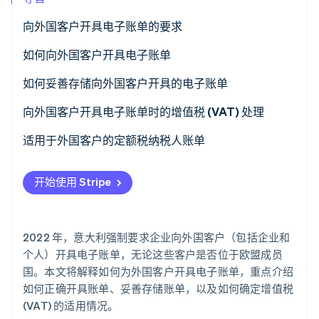
了解 Stripe 如何为 AI 构建经济基础设施。
立即观看
向外国客户开具电子账单的要求
如何向外国客户开具电子账单
向客户发送账单
如何妥善存储向外国客户开具的电子账单
向外国客户开具账单的增值税 (VAT) 类型 (Natura IVA)
向外国客户开具电子账单时的增值税 (VAT) 处理
代码
向另一欧盟国家的企业销售商品
适用于外国客户的定额税纳税人账单
向另一欧盟国家的个人销售商品
统一税率纳税人在欧盟内销售商品
开始使用 Stripe
向另一欧盟国家的企业销售服务
统一税率纳税人向欧盟外销售商品
向另一欧盟国家的个人销售服务
统一税率纳税人在欧盟内外提供服务
2022 年，意大利强制要求企业向外国客户（包括企业和
向欧盟以外的客户销售商品
个人）开具电子账单，无论这些客户是否位于欧盟成员
国。本文将解释如何为外国客户开具电子账单，重点介绍
向欧盟以外的客户销售服务
如何正确开具账单、妥善存储账单，以及如何确定增值税
(VAT) 的适用情况。