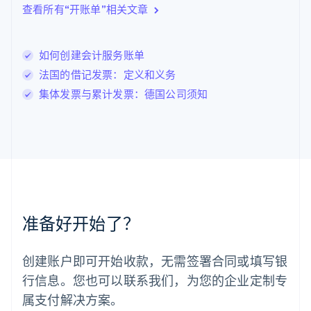
列支敦士登
查看所有“开账单”相关文章
Deutsch
English
卢森堡
Français
Deutsch
English
如何创建会计服务账单
罗马尼亚
法国的借记发票：定义和义务
English
马尔他
集体发票与累计发票：德国公司须知
English
马来西亚
English
简体中文
美国
English
Español
简体中文
墨西哥
Español
English
挪威
准备好开始了？
English
葡萄牙
Português
English
创建账户即可开始收款，无需签署合同或填写银
日本
行信息。您也可以联系我们，为您的企业定制专
日本語
English
瑞典
属支付解决方案。
Svenska
English