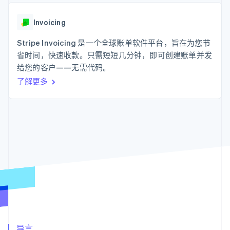
支付成功率优
Stripe Sigma
产品路线图
SaaS
化
自定义报告
Sessions 年度大会
Link
Data Pipeline
Invoicing
招聘
加速结账
数据同步
资讯中心
资源
Stripe Invoicing 是一个全球账单软件平台，旨在为您节
Stripe Press
按行业
省时间，快速收款。只需短短几分钟，即可创建账单并发
应用集成
给您的客户——无需代码。
AI 企业
代码示例
更多
创作者经济
开发者博客
联系
了解更多
Product roadmap
游戏
API 状态
了解未来规划
酒店、旅游与休闲
联系销售
保险
Radar
成为合作伙伴
媒体与娱乐
欺诈防范
非营利组织
Atlas
专业服务
初创企业注册
公共部门
零售
Climate
碳移除
生态系统
合作伙伴
Stripe App Marketplace
Stripe Sessions 2026
导言