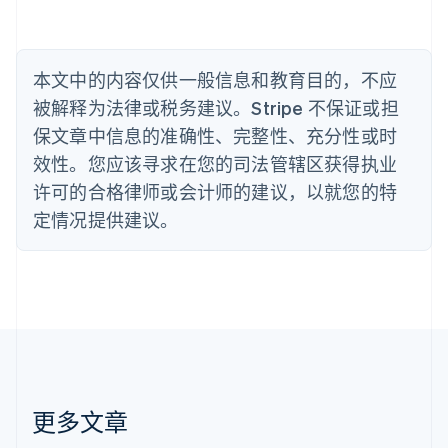
波兰
English
丹麦
English
本文中的内容仅供一般信息和教育目的，不应
德国
被解释为法律或税务建议。Stripe 不保证或担
Deutsch
English
法国
保文章中信息的准确性、完整性、充分性或时
Français
English
效性。您应该寻求在您的司法管辖区获得执业
芬兰
许可的合格律师或会计师的建议，以就您的特
English
Svenska
定情况提供建议。
荷兰
Nederlands
English
加拿大
English
Français
捷克
English
克罗地亚
English
Italiano
拉脱维亚
English
更多文章
立陶宛
English