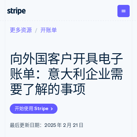
更多资源
开账单
按企业阶段
文档
学习
支付
营收
资金管
平台
理
易市
大型企业
Stripe 文档
博客
Payments
Billing
初创企业
API 参考文档
客户案例
向外国客户开具电子
在线支付
经常性收入
Global
Conn
库与 SDK
指南
Payment links
Metronome
Payouts
Stripe Apps
按用量计费
平台
账单：意大利企业需
无代码支付
Subscriptions
向第三
按应用场景
Checkout
方打款
支持
预构建支付界
订阅管理
要了解的事项
指南
智能体商务
面
Invoicing
加密货币
获取支持
一次性或定期
Elements
电子商务
接受线上付款
托管支持方案
灵活的 UI 组件
账单
嵌入式金融
实施预置结账流程
专业服务
Payment
Tax
开始使用 Stripe
财务自动化
构建平台或交易市场
methods
销售税和增值
全球化企业
管理订阅
接入 125+ 种支
税自动化
应用内支付
提供按用量计费
付方式
Revenue
最后更新日期：2025 年 2 月 21 日
交易市场
发行稳定币支持的支付卡
Authorization
Recognition
公司
资金管理
通过智能体配置和管理服
Boost
会计自动化
平台
务