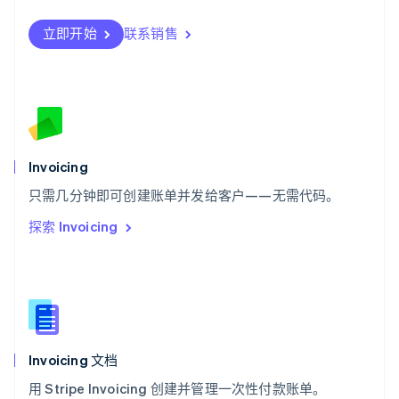
瑞士
Deutsch
Français
Italiano
English
立即开始
联系销售
塞浦路斯
English
斯洛伐克
English
斯洛文尼亚
English
Italiano
泰国
Invoicing
ไทย
English
希腊
只需几分钟即可创建账单并发给客户——无需代码。
English
探索 Invoicing
西班牙
Español
English
新加坡
English
简体中文
新西兰
English
匈牙利
English
Invoicing 文档
意大利
用 Stripe Invoicing 创建并管理一次性付款账单。
Italiano
English