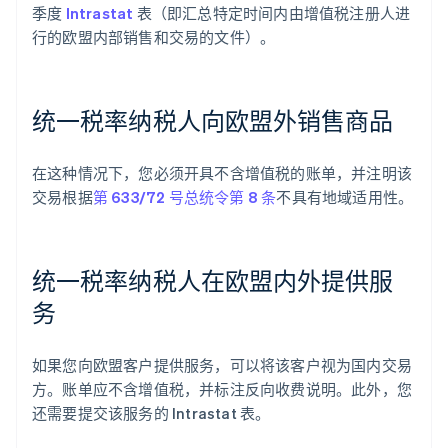
季度
Intrastat
表（即汇总特定时间内由增值税注册人进
行的欧盟内部销售和交易的文件）。
统一税率纳税人向欧盟外销售商品
阿联酋
English
在这种情况下，您必须开具不含增值税的账单，并注明该
爱尔兰
交易根据
第 633/72 号总统令第 8 条
不具有地域适用性。
English
爱沙尼亚
English
奥地利
统一税率纳税人在欧盟内外提供服
Deutsch
English
澳大利亚
务
English
巴西
Português
English
如果您向欧盟客户提供服务，可以将该客户视为国内交易
保加利亚
方。账单应不含增值税，并标注反向收费说明。此外，您
English
还需要提交该服务的 Intrastat 表。
比利时
Nederlands
Français
Deutsch
English