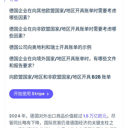
了解 Stripe 如何为 AI 构建经济基础设施。
立即观看
德国企业在向其他欧盟国家/地区开具账单时需要考虑
哪些因素？
强制性基本信息
德国企业在向非欧盟国家/地区开具账单时需要考虑哪
些因素？
商品供应免增值税
免税商品出口
德国公司向奥地利和瑞士开具账单的示例
服务供应免增值税
向非欧盟国家/地区提供服务
德国企业在向境外国家/地区开具账单时，有哪些文件
对方缴税程序
和报告要求？
欧盟境内
向欧盟国家/地区和非欧盟国家/地区开具 B2B 账单
欧盟境外
开始使用 Stripe
为什么文件很重要
2024 年，德国对外出口商品价值超过
1.5 万亿欧元
。尽
管同比略有下降，国际贸易仍是德国经济的关键支柱之