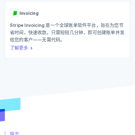
支付成功率优
Stripe Sigma
产品路线图
SaaS
化
自定义报告
Sessions 年度大会
Link
Data Pipeline
Invoicing
招聘
加速结账
数据同步
资讯中心
资源
Stripe Invoicing 是一个全球账单软件平台，旨在为您节
Stripe Press
按行业
省时间，快速收款。只需短短几分钟，即可创建账单并发
应用集成
给您的客户——无需代码。
AI 企业
代码示例
更多
创作者经济
开发者博客
联系
了解更多
Product roadmap
游戏
API 状态
了解未来规划
酒店、旅游与休闲
联系销售
保险
Radar
成为合作伙伴
媒体与娱乐
欺诈防范
非营利组织
Atlas
专业服务
初创企业注册
公共部门
零售
Climate
碳移除
生态系统
合作伙伴
Stripe App Marketplace
Stripe Sessions 2026
导言