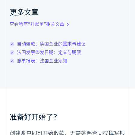
English
更多文章
立陶宛
English
列支敦士登
查看所有“开账单”相关文章
Deutsch
English
卢森堡
Français
Deutsch
English
自动催款：德国企业的需求与建议
罗马尼亚
法国发票签发日期：定义与期限
English
马尔他
账单报表：法国企业须知
English
马来西亚
English
简体中文
美国
English
Español
简体中文
墨西哥
Español
English
挪威
准备好开始了？
English
葡萄牙
Português
English
创建账户即可开始收款，无需签署合同或填写银
日本