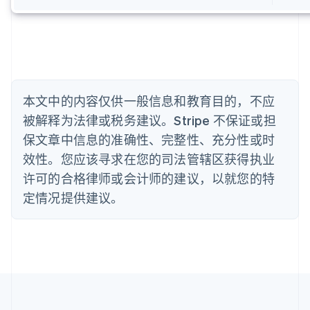
English
比利时
Nederlands
Français
Deutsch
English
波兰
English
丹麦
English
本文中的内容仅供一般信息和教育目的，不应
德国
被解释为法律或税务建议。Stripe 不保证或担
Deutsch
English
法国
保文章中信息的准确性、完整性、充分性或时
Français
English
效性。您应该寻求在您的司法管辖区获得执业
芬兰
许可的合格律师或会计师的建议，以就您的特
English
Svenska
定情况提供建议。
荷兰
Nederlands
English
加拿大
English
Français
捷克
English
克罗地亚
English
Italiano
拉脱维亚