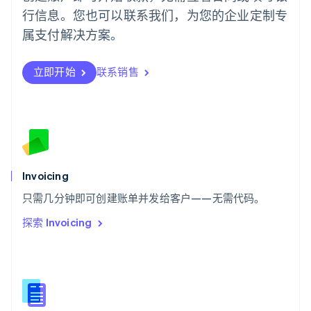
行信息。您也可以联系我们，为您的企业定制专
日本語
English
瑞典
属支付解决方案。
Svenska
English
瑞士
Deutsch
Français
Italiano
English
立即开始
联系销售
塞浦路斯
English
斯洛伐克
English
斯洛文尼亚
English
Italiano
泰国
Invoicing
ไทย
English
希腊
只需几分钟即可创建账单并发给客户——无需代码。
English
探索 Invoicing
西班牙
Español
English
新加坡
English
简体中文
新西兰
English
匈牙利