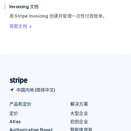
English
Invoicing 文档
意大利
用 Stripe Invoicing 创建并管理一次性付款账单。
Italiano
English
印度
探索文档
English
英国
English
直布罗陀
English
中国内地
简体中文
English
中国香港特别行政区
English
简体中文
中国内地 (简体中文)
产品和定价
解决方案
定价
大型企业
Atlas
初创企业
Authorization Boost
智能体商务