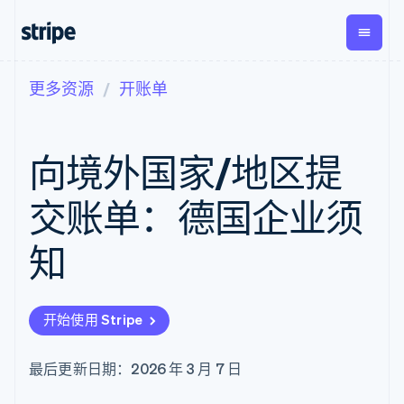
更多资源
开账单
按企业阶段
文档
学习
支付
营收
资金管
平台
理
易市
大型企业
Stripe 文档
博客
Payments
Billing
初创企业
API 参考文档
客户案例
向境外国家/地区提
在线支付
经常性收入
Global
Conn
库与 SDK
指南
Payment links
Metronome
Payouts
Stripe Apps
按用量计费
平台
交账单：德国企业须
无代码支付
Subscriptions
向第三
按应用场景
Checkout
方打款
支持
预构建支付界
订阅管理
知
指南
智能体商务
面
Invoicing
加密货币
获取支持
一次性或定期
Elements
电子商务
接受线上付款
托管支持方案
灵活的 UI 组件
账单
嵌入式金融
实施预置结账流程
专业服务
Payment
Tax
开始使用 Stripe
财务自动化
构建平台或交易市场
methods
销售税和增值
全球化企业
管理订阅
接入 125+ 种支
税自动化
应用内支付
提供按用量计费
付方式
Revenue
最后更新日期：2026 年 3 月 7 日
交易市场
发行稳定币支持的支付卡
Authorization
Recognition
公司
资金管理
通过智能体配置和管理服
Boost
会计自动化
平台
务