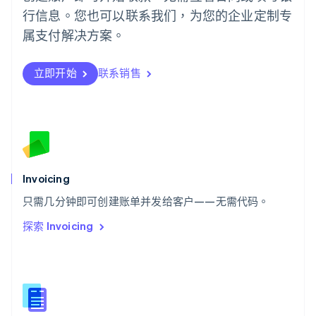
行信息。您也可以联系我们，为您的企业定制专
日本語
English
瑞典
属支付解决方案。
Svenska
English
瑞士
Deutsch
Français
Italiano
English
立即开始
联系销售
塞浦路斯
English
斯洛伐克
English
斯洛文尼亚
English
Italiano
泰国
Invoicing
ไทย
English
希腊
只需几分钟即可创建账单并发给客户——无需代码。
English
探索 Invoicing
西班牙
Español
English
新加坡
English
简体中文
新西兰
English
匈牙利