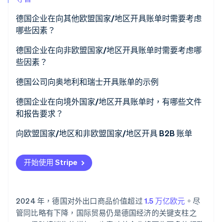
德国企业在向其他欧盟国家/地区开具账单时需要考虑
Stripe Sessions 2026
哪些因素？
了解 Stripe 如何为 AI 构建经济基础设施。
立即观看
强制性基本信息
德国企业在向非欧盟国家/地区开具账单时需要考虑哪
些因素？
商品供应免增值税
免税商品出口
德国公司向奥地利和瑞士开具账单的示例
服务供应免增值税
向非欧盟国家/地区提供服务
德国企业在向境外国家/地区开具账单时，有哪些文件
对方缴税程序
和报告要求？
欧盟境内
向欧盟国家/地区和非欧盟国家/地区开具 B2B 账单
欧盟境外
开始使用 Stripe
为什么文件很重要
2024 年，德国对外出口商品价值超过
1.5 万亿欧元
。尽
管同比略有下降，国际贸易仍是德国经济的关键支柱之