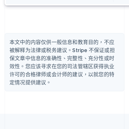
English
比利时
Nederlands
Français
Deutsch
English
波兰
English
丹麦
English
本文中的内容仅供一般信息和教育目的，不应
德国
被解释为法律或税务建议。Stripe 不保证或担
Deutsch
English
法国
保文章中信息的准确性、完整性、充分性或时
Français
English
效性。您应该寻求在您的司法管辖区获得执业
芬兰
许可的合格律师或会计师的建议，以就您的特
English
Svenska
定情况提供建议。
荷兰
Nederlands
English
加拿大
English
Français
捷克
English
克罗地亚
English
Italiano
拉脱维亚