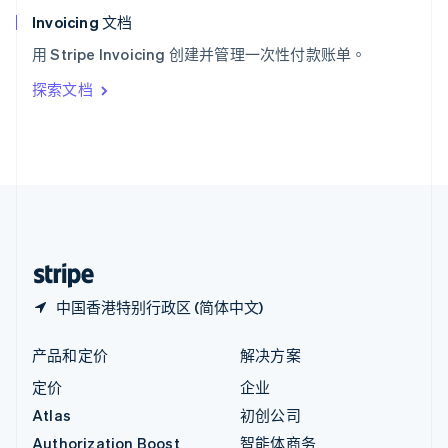
English
Invoicing 文档
意大利
用 Stripe Invoicing 创建并管理一次性付款账单。
Italiano
English
印度
探索文档
English
英国
English
直布罗陀
English
中国内地
简体中文
English
中国香港特别行政区
English
简体中文
中国香港特别行政区 (简体中文)
产品和定价
解决方案
定价
企业
Atlas
初创公司
Authorization Boost
智能体商务