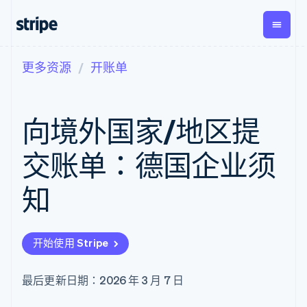
更多资源
开账单
按企业阶段
文档
学习
支付
营收
资金管
平台
理
易市
大型企业
Stripe 文档
博客
Payments
Billing
初创企业
API 参考文档
客户案例
向境外国家/地区提
在线支付
经常性收入
Global
Conn
库与 SDK
指南
Managed
Metronome
Payouts
Stripe Apps
Payments
按用量计费
平台
交账单：德国企业须
备案商家解决
Subscriptions
向第三
按应用场景
方案
方打款
支持
订阅管理
Payment links
Crypto
知
指南
智能体商务
Invoicing
钱包、
加密货币
获取支持
无代码支付
一次性或定期
稳定币
电子商务
接受线上付款
管理支持方案
Checkout
账单
发行和
嵌入式金融
实施预建结账流程
专业服务
预构建支付界
Tax
发卡基
开始使用 Stripe
财务自动化
构建平台或交易市场
面
销售税和增值
础设施
全球化企业
管理订阅
Elements
税自动化
应用内支付
提供按用量计费
灵活的 UI 组件
Revenue
最后更新日期：2026 年 3 月 7 日
交易市场
发行稳定币支持的支付卡
支付方式
Recognition
公司
资金管理
使用代理预配和管理服务
Access to
会计自动化
平台