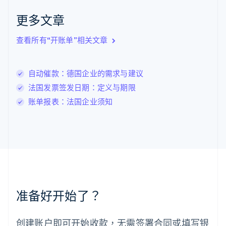
English
更多文章
立陶宛
English
列支敦士登
查看所有“开账单”相关文章
Deutsch
English
卢森堡
Français
Deutsch
English
自动催款：德国企业的需求与建议
罗马尼亚
法国发票签发日期：定义与期限
English
马尔他
账单报表：法国企业须知
English
马来西亚
English
简体中文
美国
English
Español
简体中文
墨西哥
Español
English
挪威
准备好开始了？
English
葡萄牙
Português
English
创建账户即可开始收款，无需签署合同或填写银
日本