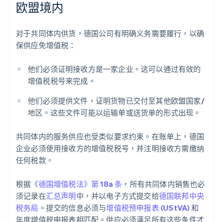
欧盟境内
对于共同体内供货，德国公司有明确义务需要履行，以确
保供应免增值税：
他们必须证明接收方是一家企业。这可以通过有效的
增值税税号来完成。
他们必须提供文件，证明货物已交付至其他欧盟国家/
地区。这些文件可能以运输单或送货单的形式出现。
共同体内的服务供应也受类似要求约束。在账单上，德国
企业必须使用接收方的增值税税号，并注明接收方需缴纳
任何税款。
根据
《德国增值税法》第 18a 条
，所有共同体内销售也必
须记录在
汇总声明
中，并以电子方式提交给
德国联邦中央
税务局
。提交的信息必须与
增值税预申报表 (UStVA)
和
年度增值税申报表相匹配。供应必须满足所有这些条件才