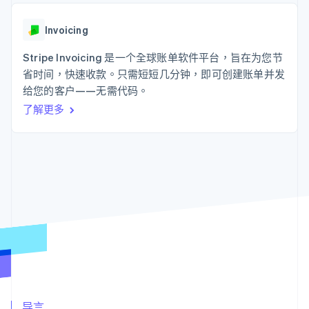
125+
Stripe Sigma
产品路线图
SaaS
自定义报告
Authorization
Sessions 年度大会
Boost
Data Pipeline
Invoicing
招聘
支付成功率优
数据同步
资源
新闻编辑室
化
Stripe Invoicing 是一个全球账单软件平台，旨在为您节
Stripe Press
Link
按行业
应用程序集成
省时间，快速收款。只需短短几分钟，即可创建账单并发
加速结账
代码示例
给您的客户——无需代码。
AI 企业
开发者博客
创作者经济
API 状态
联系
了解更多
游戏
酒店、旅游与休闲
联系销售
更多
保险
成为合作伙伴
Product roadmap
媒体与娱乐
了解未来规划
非营利组织
专业服务
Radar
公共部门
欺诈防范
零售
Atlas
初创企业注册
Climate
生态系统
碳移除
合作伙伴
Stripe App Marketplace
导言