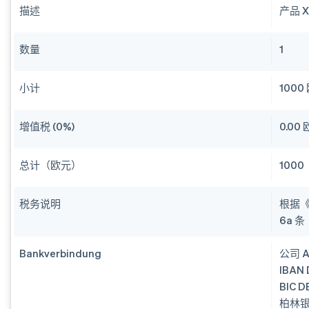
描述
产品 
数量
1
小计
1000
增值税 (0%)
0.00
总计（欧元）
1000
税务说明
根据《德
6a 
Bankverbindung
公司 
IBAN 
BIC 
柏林