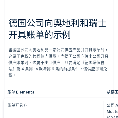
德国公司向奥地利和瑞士
开具账单的示例
当德国公司向奥地利另一家公司供应产品并开具账单时，
这属于免税的共同体内供货。当德国公司向瑞士公司开具
供应账单时，这属于出口供应。只要满足《德国增值税
法》第 4 条第 1a 款与第 6 条的前提条件，该供应即可免
税。
账单 Elements
从德
账单开具方
公司 
Muste
12345