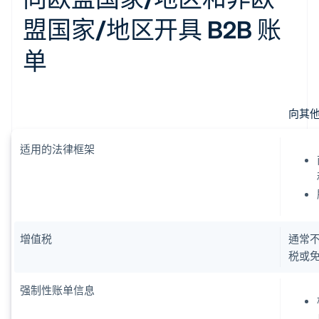
盟国家/地区开具 B2B 账
单
向其他
适用的法律框架
增值税
通常
税或
强制性账单信息