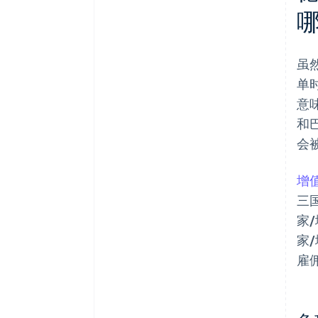
虽
单
意
和
会
增
三
家
家
雇