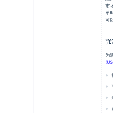
市
单
可
强
为
(US