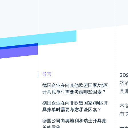
加速结账
Financial Connections
关联金融账户数据
导言
2
济
德国企业在向其他欧盟国家/地区
具
开具账单时需要考虑哪些因素？
强制性基本信息
德国企业在向非欧盟国家/地区开
本
具账单时需要考虑哪些因素？
有
商品供应免增值税
免税商品出口
德国公司向奥地利和瑞士开具账
服务供应免增值税
单的示例