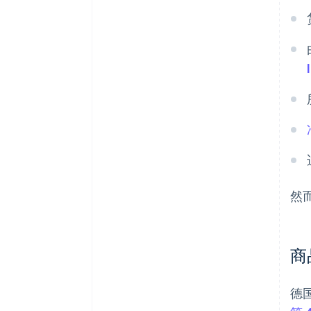
然
商
德