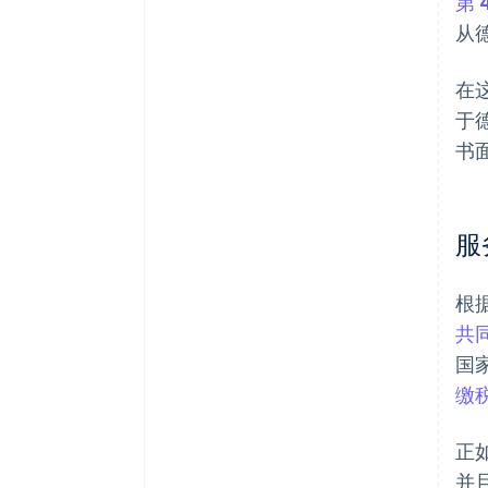
第 
从
在
于
书
服
根
共
国
缴
正
并