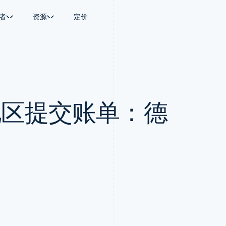
者
资源
定价
景
指南
按行业
公司
资金管理
平台和交易市
商务
持
接受线上付款
AI 企业
产品路线图
Treasury
Connect
币
持方案
实施预置结账流程
创作者经济
Sessions 年度大会
企业财务
平台支付
务
务
构建平台或交易市场
游戏
招聘
Global Payouts
Capital 平台
地区提交账单：德
金融
管理订阅
酒店、旅游与休闲
资讯中心
向第三方打款
客户融资
动化
提供按用量计费
保险
Stripe Press
Capital
Treasury 平
企业
发行稳定币支持的支付卡
媒体与娱乐
企业融资
嵌入式金融服
支付
通过智能体配置和管理服务
非营利组织
Crypto
Issuing
场
专业服务
钱包、稳定币发行和发卡基础设
实体卡和虚拟
理
公共部门
施
零售
化
Crypto Onramp
on
可嵌入的加密货币购买