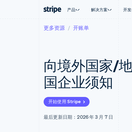
产品
解决方案
开发
更多资源
开账单
按企业阶段
文档
学习
按应用场
支持
支付
营收
大型企业
Stripe 文档
博客
智能体
获取支
Payments
Billing
初创企业
API 参考文档
客户案例
加密货
托管支
在线支付
经常性收入
库与 SDK
指南
电子商
专业服
Managed Payments
Metronome
Stripe Apps
向境外国家/
嵌入式
备案商家解决方案
按用量计费
财务自
Payment links
Subscriptions
全球化
无代码支付
订阅管理
应用内
国企业须知
Checkout
Invoicing
交易市
预构建支付界面
一次性或定期账单
资金管
Elements
Tax
平台
灵活的 UI 组件
销售税和增值税自动
SaaS
支付方式
Revenue Recogniti
开始使用 Stripe
支持 125 种以上
会计自动化
Terminal
Stripe Sigma
线下支付
自定义报告
最后更新日期：2026 年 3 月 7 日
Authorization Boost
Data Pipeline
支付成功率优化
数据同步
Link