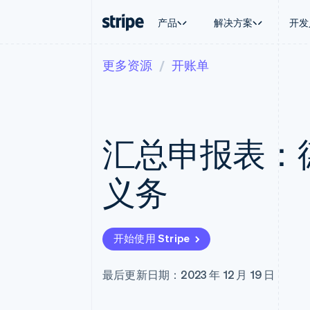
产品
解决方案
开发
更多资源
开账单
按企业阶段
文档
学习
按应用场
支持
支付
营收
大型企业
Stripe 文档
博客
智能体
获取支
Payments
Billing
初创企业
API 参考文档
客户案例
加密货
管理支
在线支付
经常性收入
库与 SDK
指南
电子商
专业服
Managed Payments
Metronome
Stripe Apps
汇总申报表：
嵌入式
备案商家解决方案
按用量计费
财务自
Payment links
Subscriptions
全球化
无代码支付
订阅管理
应用内
义务
Checkout
Invoicing
交易市
预构建支付界面
一次性或定期账单
资金管
Elements
Tax
平台
灵活的 UI 组件
销售税和增值税自动
SaaS
支付方式
Revenue Recogniti
开始使用 Stripe
Access to 125+
会计自动化
Terminal
Stripe Sigma
线下支付
自定义报告
最后更新日期：2023 年 12 月 19 日
Authorization Boost
Data Pipeline
支付成功率优化
数据同步
Link