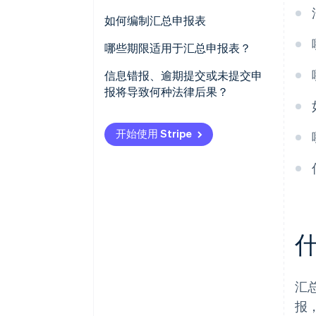
如何编制汇总申报表
通过 ELSTER 税务在线平台提交
哪些期限适用于汇总申报表？
汇总申报表
信息错报、逾期提交或未提交申
报将导致何种法律后果？
开始使用 Stripe
汇
报