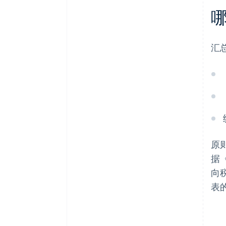
汇
原
据
向
表