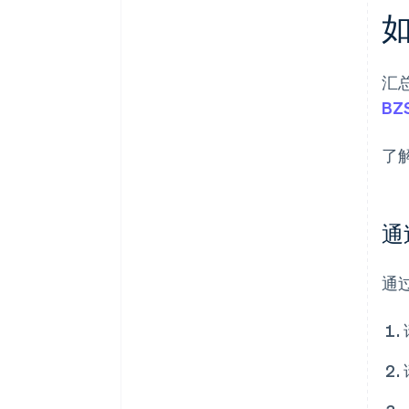
汇
B
了
通
通