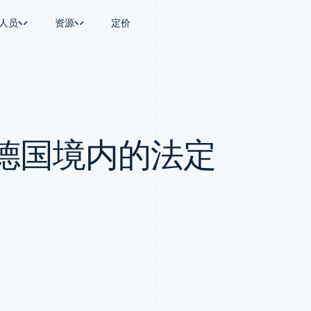
人员
资源
定价
景
指南
按行业
公司
资金管理
平台和交易市
商务
持
接受线上付款
AI 企业
产品路线图
Treasury
Connect
币
持方案
实施预建结账流程
创作者经济
Sessions 年度大会
企业财务
平台支付
务
务
构建平台或交易市场
游戏
招聘
Global Payouts
Capital 平台
德国境内的法定
金融
管理订阅
酒店、旅游与休闲
新闻编辑室
向第三方打款
客户融资
动化
提供按用量计费
保险
Stripe Press
Capital
Treasury 平
企业
发行稳定币支持的支付卡
媒体与娱乐
企业融资
嵌入式金融服
支付
使用代理预配和管理服务
非营利组织
Crypto
Issuing
场
专业服务
钱包、稳定币发行和发卡基础设
实体卡和虚拟
理
公共部门
施
零售
化
Crypto Onramp
on
可嵌入的加密货币购买