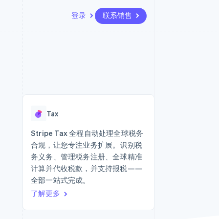
登录
联系销售
资源
生态系统
联系
场
更多
应用程序集成
合作伙伴
联系销售
Product roadmap
代码示例
Stripe App Marketplace
成为合作伙伴
了解未来规划
开发者博客
版
API 状态
Radar
欺诈防范
台版
Tax
务
Atlas
初创企业注册
Stripe Tax 全程自动处理全球税务
卡
合规，让您专注业务扩展。识别税
Climate
碳移除
务义务、管理税务注册、全球精准
计算并代收税款，并支持报税——
Identity
在线身份验证
全部一站式完成。
了解更多