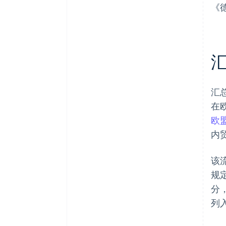
《德
汇
在
欧
内
该
规
分
列