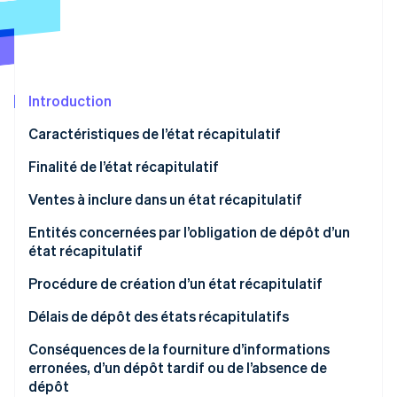
Découvrez les prochaines évolutions
Commerce en ligne
Radar
Prévention de la fraude
Écosystème
Atlas
Constitution de start-up
Introduction
Partenaires
Climate
Stripe App Marketplace
Caractéristiques de l’état récapitulatif
Élimination du carbone
Finalité de l’état récapitulatif
Identity
Vérification de l'identité
Ventes à inclure dans un état récapitulatif
Entités concernées par l’obligation de dépôt d’un
état récapitulatif
Procédure de création d’un état récapitulatif
Stripe Sessions 2026
Découvrez comment Stripe construit l’infrastructure écono
Procédure de création d’un état récapitulatif via
Délais de dépôt des états récapitulatifs
Regarder la vidéo
ELSTER
Conséquences de la fourniture d’informations
erronées, d’un dépôt tardif ou de l’absence de
dépôt