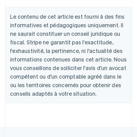
Allemagne
Le contenu de cet article est fourni à des fins
Deutsch
English
Australie
informatives et pédagogiques uniquement. Il
English
ne saurait constituer un conseil juridique ou
Autriche
Deutsch
English
fiscal. Stripe ne garantit pas l'exactitude,
Belgique
l'exhaustivité, la pertinence, ni l'actualité des
Nederlands
Français
Deutsch
English
Brésil
informations contenues dans cet article. Nous
Português
English
vous conseillons de solliciter l'avis d'un avocat
Bulgarie
compétent ou d'un comptable agréé dans le
English
Canada
ou les territoires concernés pour obtenir des
English
Français
conseils adaptés à votre situation.
Chine continentale
简体中文
English
Chypre
English
Croatie
English
Italiano
Danemark