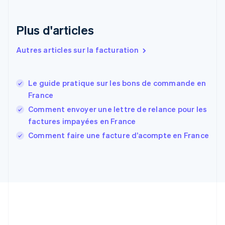
English
Émirats arabes unis
English
Plus d'articles
Espagne
Español
English
Autres articles sur la facturation
Estonie
English
États-Unis
Le guide pratique sur les bons de commande en
English
Español
简体中文
France
Finlande
English
Svenska
Comment envoyer une lettre de relance pour les
France
factures impayées en France
Français
English
Comment faire une facture d’acompte en France
Gibraltar
English
Grèce
English
Hongrie
English
Inde
English
Irlande