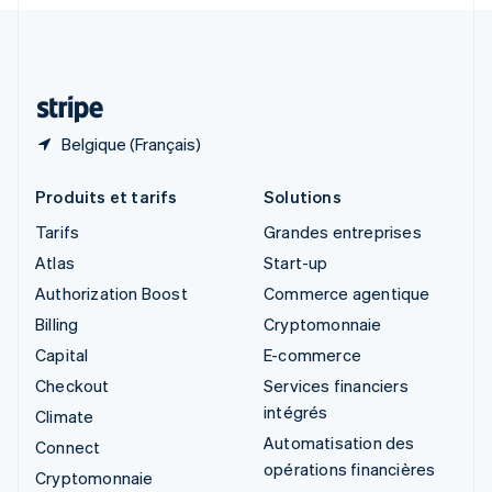
Svenska
English
Suisse
Deutsch
Français
Italiano
English
Thaïlande
ไทย
English
Belgique (Français)
Produits et tarifs
Solutions
Tarifs
Grandes entreprises
Atlas
Start-up
Authorization Boost
Commerce agentique
Billing
Cryptomonnaie
Capital
E-commerce
Checkout
Services financiers
intégrés
Climate
Automatisation des
Connect
opérations financières
Cryptomonnaie