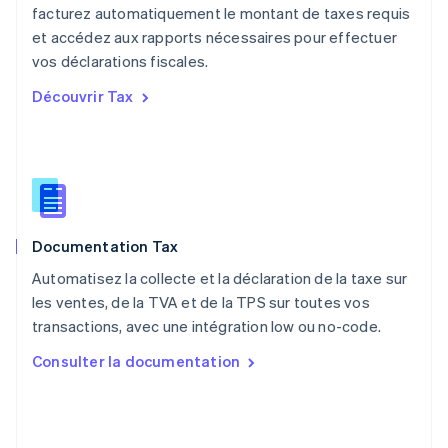
English
facturez automatiquement le montant de taxes requis
Pays-Bas
et accédez aux rapports nécessaires pour effectuer
Nederlands
English
vos déclarations fiscales.
Pologne
English
Découvrir Tax
Portugal
Português
English
R.A.S. de Hong Kong, Chine
English
简体中文
République tchèque
English
Roumanie
Documentation Tax
English
Royaume-Uni
Automatisez la collecte et la déclaration de la taxe sur
English
les ventes, de la TVA et de la TPS sur toutes vos
Singapour
transactions, avec une intégration low ou no-code.
English
简体中文
Slovaquie
Consulter la documentation
English
Slovénie
English
Italiano
Suède