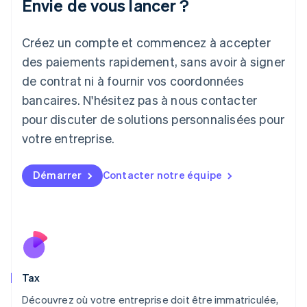
Envie de vous lancer ?
English
Italie
Italiano
English
Créez un compte et commencez à accepter
Japon
日本語
English
des paiements rapidement, sans avoir à signer
Lettonie
de contrat ni à fournir vos coordonnées
English
bancaires. N'hésitez pas à nous contacter
Liechtenstein
pour discuter de solutions personnalisées pour
Deutsch
English
Lituanie
votre entreprise.
English
Luxembourg
Français
Deutsch
English
Démarrer
Contacter notre équipe
Malaisie
English
简体中文
Malte
English
Mexique
Español
English
Norvège
Tax
English
Nouvelle-Zélande
Découvrez où votre entreprise doit être immatriculée,