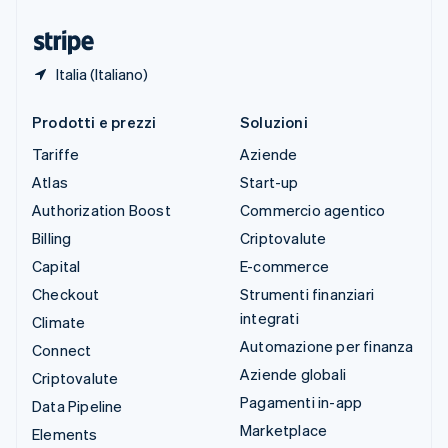
Ungheria
English
Italia (Italiano)
Prodotti e prezzi
Soluzioni
Tariffe
Aziende
Atlas
Start-up
Authorization Boost
Commercio agentico
Billing
Criptovalute
Capital
E-commerce
Checkout
Strumenti finanziari
integrati
Climate
Automazione per finanza
Connect
Aziende globali
Criptovalute
Pagamenti in-app
Data Pipeline
Marketplace
Elements