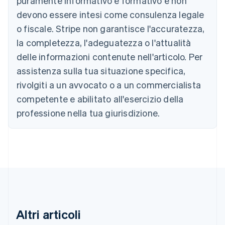
puramente informativo e formativo e non
Austria
devono essere intesi come consulenza legale
Deutsch
English
Belgio
o fiscale. Stripe non garantisce l'accuratezza,
Nederlands
Français
Deutsch
English
la completezza, l'adeguatezza o l'attualità
Brasile
delle informazioni contenute nell'articolo. Per
Português
English
Bulgaria
assistenza sulla tua situazione specifica,
English
rivolgiti a un avvocato o a un commercialista
Canada
competente e abilitato all'esercizio della
English
Français
Cina continentale
professione nella tua giurisdizione.
简体中文
English
Cipro
English
Croazia
English
Italiano
Danimarca
English
Emirati Arabi Uniti
English
Estonia
Altri articoli
English