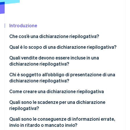
Scopri cosa ti aspetta
Radar
Ecosistema
Prevenzione delle frodi
Introduzione
Partner
Atlas
Stripe App Marketplace
Costituzione di start-up
Che cos’è una dichiarazione riepilogativa?
Climate
Rimozione del carbonio
Qual è lo scopo di una dichiarazione riepilogativa?
Identity
Quali vendite devono essere incluse in una
Verifica online dell'identità
dichiarazione riepilogativa?
Chi è soggetto all’obbligo di presentazione di una
dichiarazione riepilogativa?
Come creare una dichiarazione riepilogativa
Stripe Sessions 2026
Scopri come Stripe sta costruendo l'infrastruttura economi
Dichiarazioni riepilogative tramite il portale ELSTER
Quali sono le scadenze per una dichiarazione
Guarda ora
riepilogativa?
Quali sono le conseguenze di informazioni errate,
invio in ritardo o mancato invio?