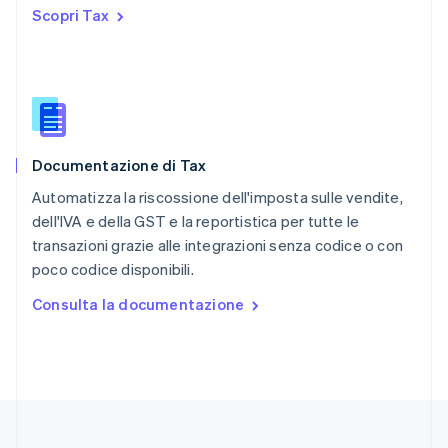
Regno Unito
Scopri Tax
English
Repubblica Ceca
English
Romania
English
Singapore
English
简体中文
Documentazione di Tax
Slovacchia
English
Automatizza la riscossione dell'imposta sulle vendite,
Slovenia
dell'IVA e della GST e la reportistica per tutte le
English
Italiano
transazioni grazie alle integrazioni senza codice o con
Spagna
poco codice disponibili.
Español
English
Stati Uniti
Consulta la documentazione
English
Español
简体中文
Svezia
Svenska
English
Svizzera
Deutsch
Français
Italiano
English
Thailandia
ไทย
English