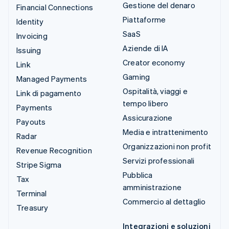
Gestione del denaro
Financial Connections
Piattaforme
Identity
SaaS
Invoicing
Aziende di IA
Issuing
Creator economy
Link
Gaming
Managed Payments
Ospitalità, viaggi e
Link di pagamento
tempo libero
Payments
Assicurazione
Payouts
Media e intrattenimento
Radar
Organizzazioni non profit
Revenue Recognition
Servizi professionali
Stripe Sigma
Pubblica
Tax
amministrazione
Terminal
Commercio al dettaglio
Treasury
Integrazioni e soluzioni