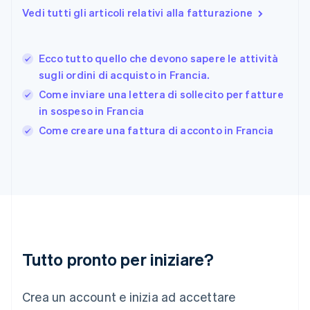
Finlandia
Vedi tutti gli articoli relativi alla fatturazione
English
Svenska
Francia
Français
English
Ecco tutto quello che devono sapere le attività
Germania
sugli ordini di acquisto in Francia.
Deutsch
English
Giappone
Come inviare una lettera di sollecito per fatture
日本語
English
in sospeso in Francia
Gibilterra
Come creare una fattura di acconto in Francia
English
Grecia
English
India
English
Irlanda
English
Italia
Italiano
English
Tutto pronto per iniziare?
Lettonia
English
Liechtenstein
Crea un account e inizia ad accettare
Deutsch
English