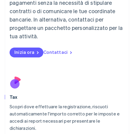
Lituania
pagamenti senza la necessità di stipulare
English
contratti o di comunicare le tue coordinate
Lussemburgo
bancarie. In alternativa, contattaci per
Français
Deutsch
English
progettare un pacchetto personalizzato per la
Malaysia
English
简体中文
tua attività.
Malta
English
Messico
Inizia ora
Contattaci
Español
English
Norvegia
English
Nuova Zelanda
English
Paesi Bassi
Nederlands
English
Tax
Polonia
English
Scopri dove effettuare la registrazione, riscuoti
Portogallo
automaticamente l'importo corretto per le imposte e
Português
English
accedi ai report necessari per presentare le
RAS di Hong Kong, Cina
dichiarazioni.
English
简体中文