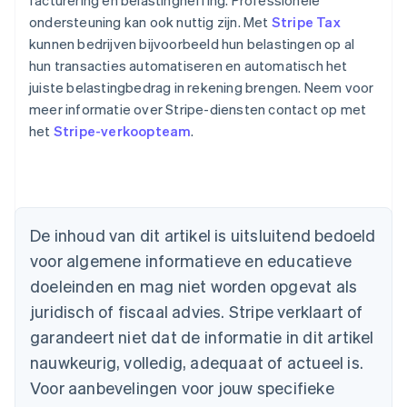
facturering en belastingheffing. Professionele
ondersteuning kan ook nuttig zijn. Met
Stripe Tax
kunnen bedrijven bijvoorbeeld hun belastingen op al
hun transacties automatiseren en automatisch het
juiste belastingbedrag in rekening brengen. Neem voor
meer informatie over Stripe-diensten contact op met
het
Stripe-verkoopteam
.
Australië
De inhoud van dit artikel is uitsluitend bedoeld
English
voor algemene informatieve en educatieve
België
doeleinden en mag niet worden opgevat als
Nederlands
Français
Deutsch
English
Brazilië
juridisch of fiscaal advies. Stripe verklaart of
Português
English
garandeert niet dat de informatie in dit artikel
Bulgarije
nauwkeurig, volledig, adequaat of actueel is.
English
Canada
Voor aanbevelingen voor jouw specifieke
English
Français