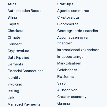
Atlas
Start-ups
Authorization Boost
Agentic commerce
Billing
Cryptovaluta
Capital
E-commerce
Checkout
Geïntegreerde financiën
Climate
Automatisering van
financiën
Connect
Internationaal zakendoen
Cryptovaluta
In-appbetalingen
Data Pipeline
Marktplaatsen
Elements
Geldbeheer
Financial Connections
Platforms
Identity
SaaS
Invoicing
AI-bedrijven
Issuing
Creator economy
Link
Gaming
Managed Payments