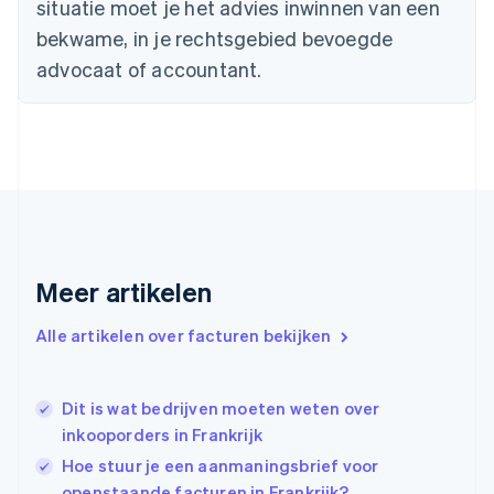
situatie moet je het advies inwinnen van een
Cyprus
English
bekwame, in je rechtsgebied bevoegde
Denemarken
advocaat of accountant.
English
Duitsland
Deutsch
English
Estland
English
Finland
English
Svenska
Frankrijk
Français
English
Gibraltar
Meer artikelen
English
Griekenland
Alle artikelen over facturen bekijken
English
Hongarije
English
Dit is wat bedrijven moeten weten over
Hongkong SAR, China
inkooporders in Frankrijk
English
简体中文
Ierland
Hoe stuur je een aanmaningsbrief voor
English
openstaande facturen in Frankrijk?