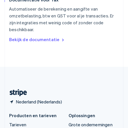
Thailand
ไทย
English
Automatiseer de berekening en aangifte van
Tsjechië
omzetbelasting, btw en GST voor al je transacties. Er
English
zijn integraties met weinig code of zonder code
Vasteland van China
beschikbaar.
简体中文
English
Verenigd Koninkrijk
Bekijk de documentatie
English
Verenigde Arabische Emiraten
English
Verenigde Staten
English
Español
简体中文
Zweden
Svenska
English
Zwitserland
Deutsch
Français
Italiano
English
Nederland (Nederlands)
Producten en tarieven
Oplossingen
Tarieven
Grote ondernemingen