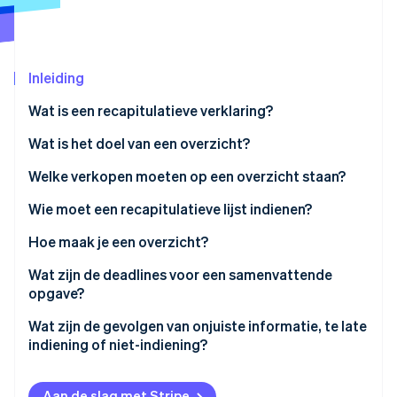
Oprichting van een start-up
Climate
Ecosysteem
CO₂-verwijdering
Inleiding
Partners
Identity
Stripe App Marketplace
Online identiteitsverificatie
Wat is een recapitulatieve verklaring?
Wat is het doel van een overzicht?
Welke verkopen moeten op een overzicht staan?
Stripe Sessions 2026
Wie moet een recapitulatieve lijst indienen?
Ontdek hoe Stripe de economische infrastructuu
Nu bekijken
Hoe maak je een overzicht?
Overzichtsverklaringen via ELSTER
Wat zijn de deadlines voor een samenvattende
opgave?
Wat zijn de gevolgen van onjuiste informatie, te late
indiening of niet-indiening?
Aan de slag met Stripe