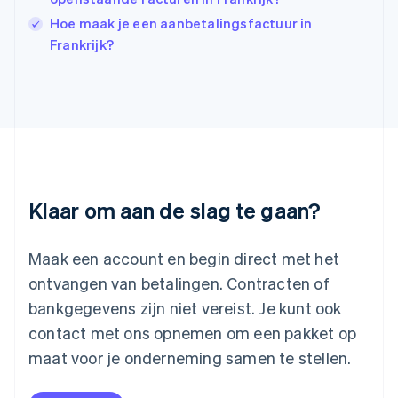
India
Hoe maak je een aanbetalingsfactuur in
English
Italië
Frankrijk?
Italiano
English
Japan
日本語
English
Kroatië
English
Italiano
Letland
English
Liechtenstein
Deutsch
English
Klaar om aan de slag te gaan?
Litouwen
English
Luxemburg
Maak een account en begin direct met het
Français
Deutsch
English
ontvangen van betalingen. Contracten of
Maleisië
bankgegevens zijn niet vereist. Je kunt ook
English
简体中文
contact met ons opnemen om een pakket op
Malta
English
maat voor je onderneming samen te stellen.
Mexico
Español
English