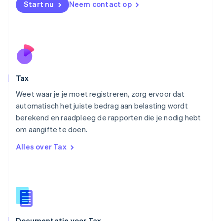
Nederland
Start nu
Neem contact op
Nederlands
English
Nieuw-Zeeland
English
Noorwegen
English
Oostenrijk
Deutsch
English
Tax
Polen
English
Weet waar je je moet registreren, zorg ervoor dat
Portugal
automatisch het juiste bedrag aan belasting wordt
Português
English
berekend en raadpleeg de rapporten die je nodig hebt
Roemenië
om aangifte te doen.
English
Singapore
Alles over Tax
English
简体中文
Slovenië
English
Italiano
Slowakije
English
Spanje
Español
English
Documentatie voor Tax