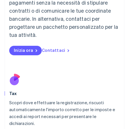
Lituania
pagamenti senza la necessità di stipulare
English
contratti o di comunicare le tue coordinate
Lussemburgo
bancarie. In alternativa, contattaci per
Français
Deutsch
English
progettare un pacchetto personalizzato per la
Malaysia
English
简体中文
tua attività.
Malta
English
Messico
Inizia ora
Contattaci
Español
English
Norvegia
English
Nuova Zelanda
English
Paesi Bassi
Nederlands
English
Tax
Polonia
English
Scopri dove effettuare la registrazione, riscuoti
Portogallo
automaticamente l'importo corretto per le imposte e
Português
English
accedi ai report necessari per presentare le
RAS di Hong Kong, Cina
dichiarazioni.
English
简体中文