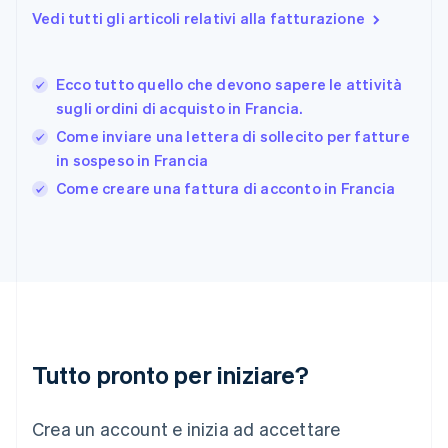
Finlandia
Vedi tutti gli articoli relativi alla fatturazione
English
Svenska
Francia
Français
English
Ecco tutto quello che devono sapere le attività
Germania
sugli ordini di acquisto in Francia.
Deutsch
English
Giappone
Come inviare una lettera di sollecito per fatture
日本語
English
in sospeso in Francia
Gibilterra
Come creare una fattura di acconto in Francia
English
Grecia
English
India
English
Irlanda
English
Italia
Italiano
English
Tutto pronto per iniziare?
Lettonia
English
Liechtenstein
Crea un account e inizia ad accettare
Deutsch
English