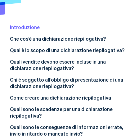
Scopri cosa ti aspetta
Radar
Ecosistema
Prevenzione delle frodi
Introduzione
Partner
Atlas
Stripe App Marketplace
Costituzione di start-up
Che cos’è una dichiarazione riepilogativa?
Climate
Rimozione del carbonio
Qual è lo scopo di una dichiarazione riepilogativa?
Identity
Quali vendite devono essere incluse in una
Verifica online dell'identità
dichiarazione riepilogativa?
Chi è soggetto all’obbligo di presentazione di una
dichiarazione riepilogativa?
Come creare una dichiarazione riepilogativa
Stripe Sessions 2026
Scopri come Stripe sta costruendo l'infrastruttura economi
Dichiarazioni riepilogative tramite il portale ELSTER
Quali sono le scadenze per una dichiarazione
Guarda ora
riepilogativa?
Quali sono le conseguenze di informazioni errate,
invio in ritardo o mancato invio?