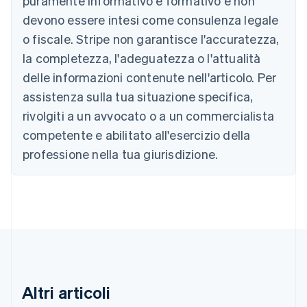
puramente informativo e formativo e non
Austria
devono essere intesi come consulenza legale
Deutsch
English
Belgio
o fiscale. Stripe non garantisce l'accuratezza,
Nederlands
Français
Deutsch
English
la completezza, l'adeguatezza o l'attualità
Brasile
delle informazioni contenute nell'articolo. Per
Português
English
Bulgaria
assistenza sulla tua situazione specifica,
English
rivolgiti a un avvocato o a un commercialista
Canada
competente e abilitato all'esercizio della
English
Français
Cina continentale
professione nella tua giurisdizione.
简体中文
English
Cipro
English
Croazia
English
Italiano
Danimarca
English
Emirati Arabi Uniti
English
Estonia
Altri articoli
English