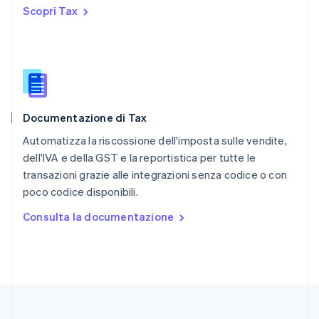
Regno Unito
Scopri Tax
English
Repubblica Ceca
English
Romania
English
Singapore
English
简体中文
Documentazione di Tax
Slovacchia
English
Automatizza la riscossione dell'imposta sulle vendite,
Slovenia
dell'IVA e della GST e la reportistica per tutte le
English
Italiano
transazioni grazie alle integrazioni senza codice o con
Spagna
poco codice disponibili.
Español
English
Stati Uniti
Consulta la documentazione
English
Español
简体中文
Svezia
Svenska
English
Svizzera
Deutsch
Français
Italiano
English
Thailandia
ไทย
English