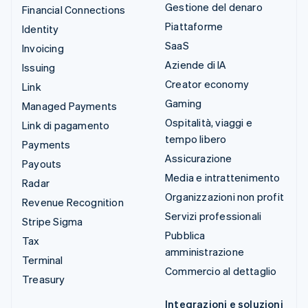
Gestione del denaro
Financial Connections
Piattaforme
Identity
SaaS
Invoicing
Aziende di IA
Issuing
Creator economy
Link
Gaming
Managed Payments
Ospitalità, viaggi e
Link di pagamento
tempo libero
Payments
Assicurazione
Payouts
Media e intrattenimento
Radar
Organizzazioni non profit
Revenue Recognition
Servizi professionali
Stripe Sigma
Pubblica
Tax
amministrazione
Terminal
Commercio al dettaglio
Treasury
Integrazioni e soluzioni