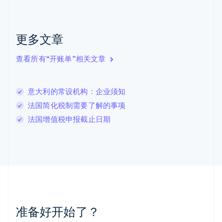
捷克
English
克罗地亚
English
Italiano
更多文章
拉脱维亚
English
查看所有“开账单”相关文章
立陶宛
English
列支敦士登
意大利的常设机构：企业须知
Deutsch
English
卢森堡
法国简化税制需要了解的事项
Français
Deutsch
English
法国增值税申报截止日期
罗马尼亚
English
马尔他
English
马来西亚
English
简体中文
美国
English
Español
简体中文
墨西哥
准备好开始了？
Español
English