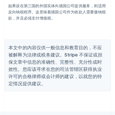
澳大利亚
如果设在第三国的外国实体向德国公司提供服务，则适用
English
巴西
反向纳税程序。这意味着德国公司作为收款人需要缴纳税
Português
English
款，并且必须支付增值税。
保加利亚
English
比利时
Nederlands
Français
Deutsch
English
波兰
本文中的内容仅供一般信息和教育目的，不应
English
丹麦
被解释为法律或税务建议。Stripe 不保证或担
English
保文章中信息的准确性、完整性、充分性或时
德国
效性。您应该寻求在您的司法管辖区获得执业
Deutsch
English
法国
许可的合格律师或会计师的建议，以就您的特
Français
English
定情况提供建议。
芬兰
English
Svenska
荷兰
Nederlands
English
加拿大
English
Français