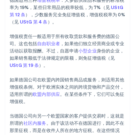
德国适用三种
增值税税率
：大多数供应品和服务的标准税
率为 19%，某些日常用品的税率较低，为 7%（见
UStG
第 12 条
），少数服务完全免征增值税，增值税税率为 0%
（见
UStG 第 4 条
）。
增值税责任一般适用于所有收取货款和服务费的德国公
司。这也包括
自由职业者
，如果他们独立经营商业或专业
活动以获取报酬。不过，自愿申请
小型企业
身份的企业，
如果销售额低于法律规定的限额，则免征增值税（见
UStG 第 19 条
）。
如果德国公司在欧盟内跨国销售商品或服务，则适用其他
增值税条例。对于欧洲实体之间的跨境货物和产品交付，
适用所谓的
欧盟内部供应
。在某些条件下，它们可以免征
增值税。
当德国公司向另一个欧盟国家的客户提供交易时，这就是
所谓的
社区内服务
。由于该活动不在德国进行，因此不在
那里征税，而是在收件人所在的地方征税。在这些情况