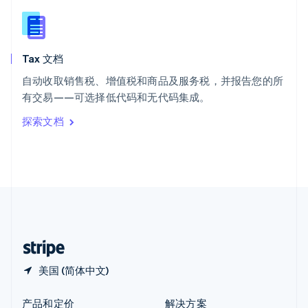
新加坡
English
简体中文
新西兰
English
Tax 文档
匈牙利
English
自动收取销售税、增值税和商品及服务税，并报告您的所
意大利
有交易——可选择低代码和无代码集成。
Italiano
English
印度
探索文档
English
英国
English
直布罗陀
English
中国内地
简体中文
English
中国香港特别行政区
English
简体中文
美国 (简体中文)
产品和定价
解决方案