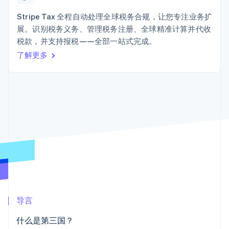
接入 125+ 种支
加密货币
Stripe Sigma
产品路线图
SaaS
付方式
自定义报告
购买
Sessions 年度大会
Stripe Tax 全程自动处理全球税务合规，让您专注业务扩
Terminal
Data Pipeline
招聘
展。识别税务义务、管理税务注册、全球精准计算并代收
线下支付
数据同步
资讯中心
Authorization
资源
税款，并支持报税——全部一站式完成。
Stripe Press
Boost
按行业
了解更多
支付成功率优
应用集成
化
AI 企业
代码示例
Link
创作者经济
开发者博客
联系
加速结账
游戏
API 状态
Financial
酒店、旅游与休闲
联系销售
Connections
保险
成为合作伙伴
关联金融账户
媒体与娱乐
数据
非营利组织
专业服务
公共部门
零售
更多
Product roadmap
了解未来规划
生态系统
导言
Radar
合作伙伴
欺诈防范
什么是第三国？
Stripe App Marketplace
Atlas