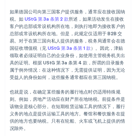
如果德国公司向第三国客户提供服务，通常应在接收国纳
税。如
UStG 第 3a 条第 2 款
所述，如果活动发生在接收
客户的总部或常设机构所在地，则执行地即为接收客户的
总部或常设机构所在地。但是，此规定仅适用于 B2B 交
易。对于在第三国向私人提供的服务，税务局通常会在德
国征收增值税（见
UStG 第 3a 条第 1 款
）。因此，津贴
领取者必须证明自己的企业身份，如使用主管税务机关出
具的证明。根据 UStG 第 3a 条第 4 款，所谓的目录服务
属于例外情况：在这种情况下，无需提供证明，因为无论
受益人的身份如何，这些服务通常都应在第三国纳税。
阿联酋
也就是说，在确定某些服务的履行地点时仍适用特殊规
English
则。例如，房地产活动应在财产所在地纳税。前提条件是
爱尔兰
该物业是核心部分。在短期租赁运输工具的情况下，履行
English
爱沙尼亚
义务的地点是提供运输工具的地方。餐馆和餐饮服务在提
English
供的地方也要纳税。只有在轮船、火车或飞机上提供的情
奥地利
况除外。
Deutsch
English