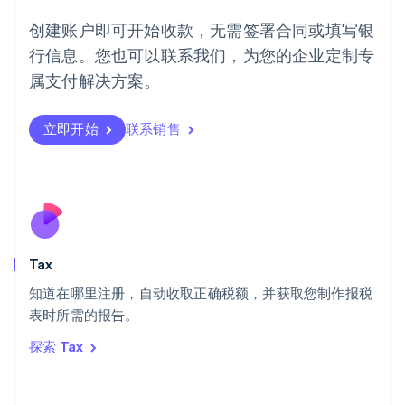
挪威
English
创建账户即可开始收款，无需签署合同或填写银
葡萄牙
行信息。您也可以联系我们，为您的企业定制专
Português
English
日本
属支付解决方案。
日本語
English
瑞典
立即开始
联系销售
Svenska
English
瑞士
Deutsch
Français
Italiano
English
塞浦路斯
English
斯洛伐克
English
斯洛文尼亚
Tax
English
Italiano
知道在哪里注册，自动收取正确税额，并获取您制作报税
泰国
ไทย
English
表时所需的报告。
希腊
探索 Tax
English
西班牙
Español
English