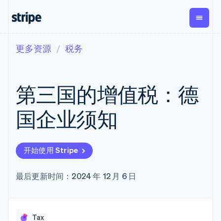
更多资源
税务
按企业阶段
文档
学习
支付
营收
资金管理
平台
易市
大型企业
Stripe 文档
博客
Payments
Billing
Treasury
初创企业
API 参考文档
客户案例
第三国的增值税：德
在线支付
经常性收入
Con
库与 SDK
指南
企业财务
Managed
Metronome
Stripe Apps
Payments
按用量计费
Global
平台
国企业须知
备案商家解决
Payouts
Subscriptions
Capi
按应用场景
方案
平
支持
向第三方
订阅管理
Payment links
客户
指南
智能体商务
打款
Invoicing
Trea
加密货币
获取支持
无代码支付
一次性或定期
Capital
开始使用 Stripe
平
电子商务
接受线上付款
托管支持方案
企业融资
Checkout
账单
嵌入
嵌入式金融
实施预置结账流程
专业服务
预构建支付界
Crypto
Tax
融服
财务自动化
构建平台或交易市场
最后更新时间：2024 年 12 月 6 日
钱包、稳
面
销售税和增值
Iss
全球化企业
管理订阅
定币发行
Elements
税自动化
实体
应用内支付
提供按用量计费
灵活的 UI 组件
和发卡基
Crypto
Revenue
虚拟
交易市场
发行稳定币支持的支付卡
Onramp
Payment
Recognition
础设施
公司
资金管理
通过智能体配置和管理服
可嵌入的
methods
会计自动化
Tax
平台
务