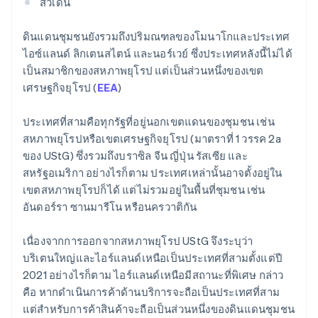
สวีเดน
ดินแดนชุมชนยังรวมถึงปริมณฑลของโมนาโกและประเทศ
ไอซ์แลนด์ ลิกเตนสไตน์ และนอร์เวย์ ซึ่งประเทศหลังนี้ไม่ได้
เป็นสมาชิกของสหภาพยุโรป แต่เป็นส่วนหนึ่งของเขต
เศรษฐกิจยุโรป (
EEA
)
ประเทศที่สามคือทุกรัฐที่อยู่นอกเขตแดนของชุมชน เช่น
สหภาพยุโรปหรือเขตเศรษฐกิจยุโรป (มาตราที่ 1 วรรค 2a
ของ UStG) ซึ่งรวมถึงบราซิล จีน ญี่ปุ่น รัสเซีย และ
สหรัฐอเมริกา อย่างไรก็ตาม ประเทศเหล่านั้นอาจตั้งอยู่ใน
เขตสหภาพยุโรปก็ได้ แต่ไม่รวมอยู่ในพื้นที่ชุมชน เช่น
อันดอร์รา ซานมารีโน หรือนครวาติกัน
เนื่องจากการออกจากสหภาพยุโรป UStG จึงระบุว่า
บริเตนใหญ่และไอร์แลนด์เหนือเป็นประเทศที่สามตั้งแต่ปี
2021 อย่างไรก็ตาม ไอร์แลนด์เหนือมีสถานะที่พิเศษ กล่าว
คือ หากดำเนินการค้าด้านบริการจะถือเป็นประเทศที่สาม
แต่สำหรับการค้าสินค้าจะถือเป็นส่วนหนึ่งของดินแดนชุมชน