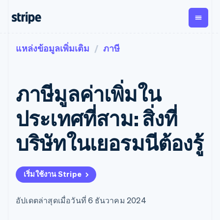
แหล่งข้อมูลเพิ่มเติม
ภาษี
ตามขั้น
เอกสารประกอบ
เรียนรู้
การชำระเงิน
รายรับ
การ
แพลตฟอ
จัดการ
และ
องค์กร
Stripe Docs
บล็อก
เงิน
มาร์เก็ต
Payments
Billing
ธุรกิจสตาร์ทอัพ
ข้อมูลอ้างอิงเกี่ยวกับ API
เรื่องราวจากลูกค้า
ภาษีมูลค่าเพิ่มใน
การชำระเงิน
รายรับตาม
เพลส
ไลบรารีและ SDK
คู่มือ
ออนไลน์
แบบแผนล่วง
Stripe Apps
Global
Payment links
หน้า
Metronome
Payouts
Conne
ประเทศที่สาม: สิ่งที่
การชำร
ตามกรณีใช้งาน
การชำระเงิน
การเรียกเก็บ
เบิกจ่าย
เงินสำห
การสนับสนุน
แบบไม่ต้อง
เงินตามการ
ให้กับ
บริษัทในเยอรมนีต้องรู้
แพลตฟอ
คู่มือ
การค้าแบบใช้เอเจนต์
เขียนโค้ด
Checkout
ใช้งาน
การชำระเงิน
บุคคลที่
อีคอมเมิร์ซ
รับการสนับสนุน
UI การชำระ
ตามรอบบิล
สาม
บริการทางการเงินที่ผสาน
รับการชำระเงินออนไลน์
แพ็กเกจการสนับสนุนที่ได้
การจัดการ
เงินสำเร็จรูป
รวมในตัว
ติดตั้งใช้งานการชำระเงิน
รับการจัดการ
การชำระเงิน
Elements
เริ่มใช้งาน Stripe
การทำงานอัตโนมัติด้าน
สำเร็จรูป
บริการเฉพาะทาง
องค์ประกอบ UI
ตามรอบบิล
Invoicing
การเงิน
สร้างแพลตฟอร์มหรือ
ครั้งเดียวหรือ
ที่ยืดหยุ่น
ธุรกิจทั่วโลก
มาร์เก็ตเพลส
ตามแบบแผน
วิธีการชำระ
อัปเดตล่าสุดเมื่อวันที่ 6 ธันวาคม 2024
การชำระเงินในแอป
จัดการการชำระเงินตาม
เงิน
ล่วงหน้า
Tax
มาร์เก็ตเพลส
รอบบิล
เข้าถึงได้
คิดภาษีการ
บริษัท
การจัดการเงิน
เสนอการเรียกเก็บเงินตาม