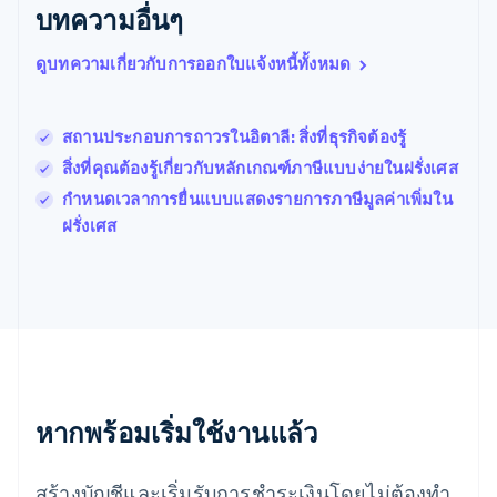
English
บทความอื่นๆ
เบลเยียม
Nederlands
Français
Deutsch
English
ดูบทความเกี่ยวกับการออกใบแจ้งหนี้ทั้งหมด
โปรตุเกส
Português
English
โปแลนด์
สถานประกอบการถาวรในอิตาลี: สิ่งที่ธุรกิจต้องรู้
English
ฝรั่งเศส
สิ่งที่คุณต้องรู้เกี่ยวกับหลักเกณฑ์ภาษีแบบง่ายในฝรั่งเศส
Français
English
กําหนดเวลาการยื่นแบบแสดงรายการภาษีมูลค่าเพิ่มใน
ฟินแลนด์
ฝรั่งเศส
English
Svenska
มอลตา
English
มาเลเซีย
English
简体中文
เม็กซิโก
Español
English
ยิบรอลตาร์
English
หากพร้อมเริ่มใช้งานแล้ว
เยอรมนี
Deutsch
English
โรมาเนีย
สร้างบัญชีและเริ่มรับการชำระเงินโดยไม่ต้องทำ