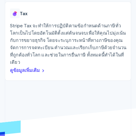
มากกว่า 125
ขายและ VAT
แพลตฟอร์ม
การใช้งาน
รายการ
Authorization
อัตโนมัติ
Revenue
แผนงานผลิตภัณฑ์
SaaS
ออกบัตรที่มีสเตเบิลคอยน์
Boost
Recognition
Tax
การประชุมประจำปีแบบ
รองรับอยู่
ยกระดับการ
เซสชัน
จัดเตรียมและจัดการ
ระบบ
ยอมรับการ
Stripe Tax จะทำให้การปฏิบัติตามข้อกำหนดด้านภาษีทั่ว
ตำแหน่งงาน
บริการด้วยเอเจนต์
อัตโนมัติ
ชำระเงิน
Link
ห้องข่าว
โลกเป็นไปโดยอัตโนมัติตั้งแต่ต้นจนจบเพื่อให้คุณไปมุ่งเน้น
ตามอุตสาหกรรม
การชำระเงินที่
สำหรับการ
Stripe
Stripe Press
กับการขยายธุรกิจ โดยจะระบุภาระหน้าที่ทางภาษีของคุณ
Sigma
รวดเร็วขึ้น
ทำบัญชี
รายงานที่
จัดการการจดทะเบียน คำนวณและเรียกเก็บภาษีด้วยจำนวน
บริษัท AI
แหล่งข้อมูล
ออกแบบเอง
แวดวงครีเอเตอร์
ที่ถูกต้องทั่วโลก และช่วยในการยื่นภาษี ทั้งหมดนี้ทำได้ในที่
Data
เกม
การติดต่อ
เดียว
Pipeline
การบริการ การเดินทาง
การเชื่อมต่อการทำงาน
การซิงค์
และสันทนาการ
แอป
ดูข้อมูลเพิ่มเติม
ติดต่อฝ่ายขาย
ข้อมูล
ประกันภัย
ตัวอย่างโค้ด
สมัครเป็นพาร์ทเนอร์
สื่อและความบันเทิง
บล็อกของนักพัฒนา
องค์กรไม่แสวงผลกำไร
สถานะ API
บริการเฉพาะทาง
ภาครัฐ
เพิ่มเติม
ธุรกิจค้าปลีก
Product roadmap
ดูสิ่งที่กำลังจะมาถึง
Radar
ระบบนิเวศ
การป้องกันการฉ้อโกง
Atlas