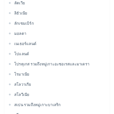
ลัตเวีย
ลิธัวเนีย
ลักเซมเบิร์ก
มอลตา
เนเธอร์แลนด์
โปแลนด์
โปรตุเกส รวมถึงหมู่เกาะอะซอเรสและมาเดรา
โรมาเนีย
สโลวาเกีย
สโลวีเนีย
สเปน รวมถึงหมู่เกาะบาเลริก