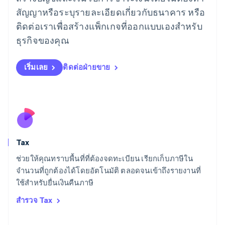
English
สัญญาหรือระบุรายละเอียดเกี่ยวกับธนาคาร หรือ
ลักเซมเบิร์ก
ติดต่อเราเพื่อสร้างแพ็กเกจที่ออกแบบเองสำหรับ
Français
Deutsch
English
ลัตเวีย
ธุรกิจของคุณ
English
ลิกเตนสไตน์
Deutsch
English
เริ่มเลย
ติดต่อฝ่ายขาย
ลิทัวเนีย
English
สเปน
Español
English
สโลวาเกีย
English
สโลวีเนีย
Tax
English
Italiano
สวิตเซอร์แลนด์
ช่วยให้คุณทราบพื้นที่ที่ต้องจดทะเบียน เรียกเก็บภาษีใน
Deutsch
Français
Italiano
English
จำนวนที่ถูกต้องได้โดยอัตโนมัติ ตลอดจนเข้าถึงรายงานที่
สวีเดน
ใช้สำหรับยื่นเงินคืนภาษี
Svenska
English
สหรัฐอเมริกา
สำรวจ Tax
English
Español
简体中文
สหรัฐอาหรับเอมิเรตส์
English