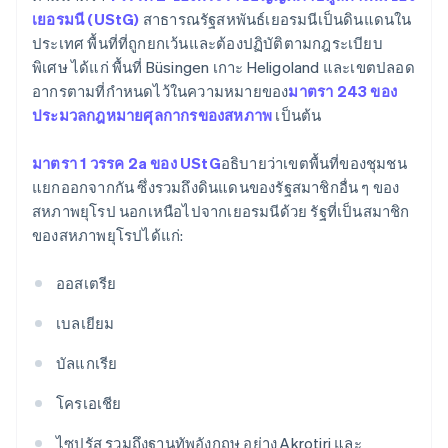
เยอรมนี (UStG)
สาธารณรัฐสหพันธ์เยอรมนีเป็นดินแดนใน
ประเทศ พื้นที่ที่ถูกยกเว้นและต้องปฏิบัติตามกฎระเบียบ
พิเศษ ได้แก่ พื้นที่ Büsingen เกาะ Heligoland และเขตปลอด
อากรตามที่กำหนดไว้ในความหมายของ
มาตรา 243 ของ
ประมวลกฎหมายศุลกากรของสหภาพ
เป็นต้น
มาตรา 1 วรรค 2a ของ UStG
อธิบายว่าเขตพื้นที่ของชุมชน
แยกออกจากกัน ซึ่งรวมถึงดินแดนของรัฐสมาชิกอื่น ๆ ของ
สหภาพยุโรป นอกเหนือไปจากเยอรมนีด้วย รัฐที่เป็นสมาชิก
ของสหภาพยุโรปได้แก่:
ออสเตรีย
เบลเยียม
บัลแกเรีย
โครเอเชีย
ไซปรัส รวมถึงฐานทัพอังกฤษ อย่าง Akrotiri และ