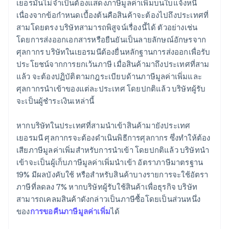
เยอรมันไม่จำเป็นต้องแสดงภาษีมูลค่าเพิ่มบนใบแจ้งหนี้
เนื่องจากข้อกำหนดเบื้องต้นคือสินค้าจะต้องไปถึงประเทศที่
สามโดยตรง บริษัทสามารถพิสูจน์เรื่องนี้ได้ ตัวอย่างเช่น
โดยการส่งออกเอกสารหรือยืนยันเป็นลายลักษณ์อักษรจาก
ศุลกากร บริษัทในเยอรมนีต้องยื่นหลักฐานการส่งออกเพื่อรับ
ประโยชน์จากการยกเว้นภาษี เมื่อสินค้ามาถึงประเทศที่สาม
แล้ว จะต้องปฏิบัติตามกฎระเบียบด้านภาษีมูลค่าเพิ่มและ
ศุลกากรนําเข้าของแต่ละประเทศ โดยปกติแล้ว บริษัทผู้รับ
จะเป็นผู้ชำระเงินเหล่านี้
หากบริษัทในประเทศที่สามนำเข้าสินค้ามายังประเทศ
เยอรมนี ศุลกากรจะต้องดำเนินพิธีการศุลกากร ซึ่งทำให้ต้อง
เสียภาษีมูลค่าเพิ่มสำหรับการนำเข้า โดยปกติแล้ว บริษัทนำ
เข้าจะเป็นผู้เก็บภาษีมูลค่าเพิ่มนำเข้า อัตราภาษีมาตรฐาน
19% มีผลบังคับใช้ หรือสําหรับสินค้าบางรายการจะใช้อัตรา
ภาษีที่ลดลง 7% หากบริษัทผู้รับใช้สินค้าเพื่อธุรกิจ บริษัท
สามารถเคลมสินค้าดังกล่าวเป็นภาษีซื้อโดยเป็นส่วนหนึ่ง
ของ
การขอคืนภาษีมูลค่าเพิ่ม
ได้