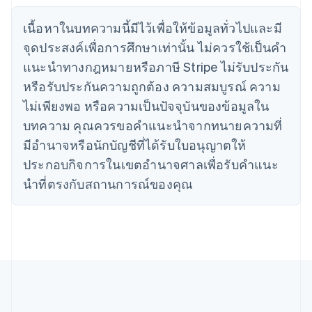
English
Français
โครเอเชีย
เนื้อหาในบทความนี้มีไว้เพื่อให้ข้อมูลทั่วไปและมี
English
Italiano
จุดประสงค์เพื่อการศึกษาเท่านั้น ไม่ควรใช้เป็นคํา
จีนแผ่นดินใหญ่
简体中文
English
แนะนําทางกฎหมายหรือภาษี Stripe ไม่รับประกัน
ไซปรัส
หรือรับประกันความถูกต้อง ความสมบูรณ์ ความ
English
ญี่ปุ่น
ไม่เพียงพอ หรือความเป็นปัจจุบันของข้อมูลใน
日本語
English
บทความ คุณควรขอคําแนะนําจากทนายความที่
เดนมาร์ก
มีอํานาจหรือนักบัญชีที่ได้รับใบอนุญาตให้
English
ไทย
ประกอบกิจการในเขตอํานาจศาลเพื่อรับคําแนะ
ไทย
English
นําที่ตรงกับสถานการณ์ของคุณ
นอร์เวย์
English
นิวซีแลนด์
English
เนเธอร์แลนด์
Nederlands
English
บราซิล
Português
English
บัลแกเรีย