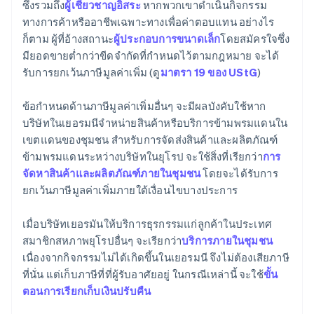
ซึ่งรวมถึง
ผู้เชี่ยวชาญอิสระ
หากพวกเขาดําเนินกิจกรรม
ทางการค้าหรืออาชีพเฉพาะทางเพื่อค่าตอบแทน อย่างไร
ก็ตาม ผู้ที่อ้างสถานะ
ผู้ประกอบการขนาดเล็ก
โดยสมัครใจซึ่ง
มียอดขายต่ำกว่าขีดจำกัดที่กำหนดไว้ตามกฎหมาย จะได้
รับการยกเว้นภาษีมูลค่าเพิ่ม (ดู
มาตรา 19 ของ UStG
)
ข้อกำหนดด้านภาษีมูลค่าเพิ่มอื่นๆ จะมีผลบังคับใช้หาก
บริษัทในเยอรมนีจําหน่ายสินค้าหรือบริการข้ามพรมแดนใน
เขตแดนของชุมชน สำหรับการจัดส่งสินค้าและผลิตภัณฑ์
ข้ามพรมแดนระหว่างบริษัทในยุโรป จะใช้สิ่งที่เรียกว่า
การ
จัดหาสินค้าและผลิตภัณฑ์ภายในชุมชน
โดยจะได้รับการ
ยกเว้นภาษีมูลค่าเพิ่มภายใต้เงื่อนไขบางประการ
เมื่อบริษัทเยอรมันให้บริการธุรกรรมแก่ลูกค้าในประเทศ
สมาชิกสหภาพยุโรปอื่นๆ จะเรียกว่า
บริการภายในชุมชน
เนื่องจากกิจกรรมไม่ได้เกิดขึ้นในเยอรมนี จึงไม่ต้องเสียภาษี
ที่นั่น แต่เก็บภาษีที่ที่ผู้รับอาศัยอยู่ ในกรณีเหล่านี้ จะใช้
ขั้น
ตอนการเรียกเก็บเงินปรับคืน