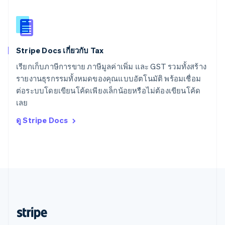
สหราชอาณาจักร
English
สาธารณรัฐเช็ก
English
Stripe Docs เกี่ยวกับ Tax
สิงคโปร์
English
简体中文
เรียกเก็บภาษีการขาย ภาษีมูลค่าเพิ่ม และ GST รวมทั้งสร้าง
ออสเตรเลีย
รายงานธุรกรรมทั้งหมดของคุณแบบอัตโนมัติ พร้อมเชื่อม
English
ต่อระบบโดยเขียนโค้ดเพียงเล็กน้อยหรือไม่ต้องเขียนโค้ด
ออสเตรีย
เลย
Deutsch
English
อิตาลี
ดู Stripe Docs
Italiano
English
อินเดีย
English
เอสโตเนีย
English
ไอร์แลนด์
English
ฮังการี
English