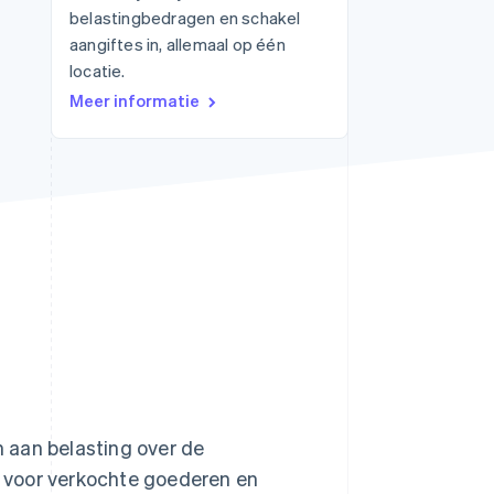
belastingbedragen en schakel
aangiftes in, allemaal op één
locatie.
Stripe Sessions 2026
Meer informatie
Ontdek hoe Stripe de
economische
infrastructuur voor AI
bouwt.
Nu bekijken
 aan belasting over de
 voor verkochte goederen en