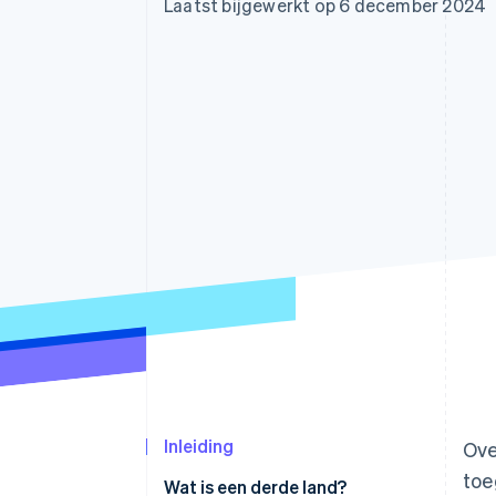
Laatst bijgewerkt op 6 december 2024
Link
Versneld afrekenen
Financial Connections
Data gekoppelde rekeningen
Inleiding
Ove
toe
Wat is een derde land?