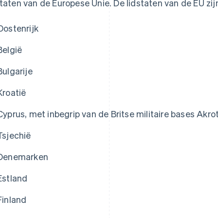
staten van de Europese Unie. De lidstaten van de EU zij
Oostenrijk
België
Bulgarije
Kroatië
Cyprus, met inbegrip van de Britse militaire bases Akrot
Tsjechië
Denemarken
Estland
Finland