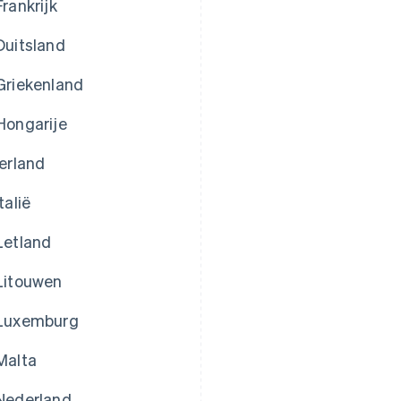
Frankrijk
Duitsland
Griekenland
Hongarije
Ierland
Italië
Letland
Litouwen
Luxemburg
Malta
Nederland