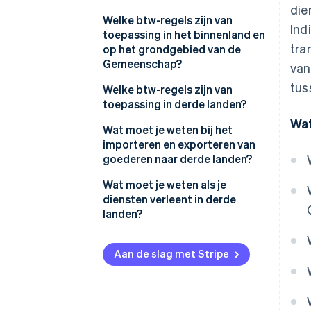
die
Welke btw-regels zijn van
Ind
toepassing in het binnenland en
tra
op het grondgebied van de
Gemeenschap?
van
tus
Wat is de procedure voor de
Welke btw-regels zijn van
verleggingsregeling?
toepassing in derde landen?
Wat
Wat moet je weten bij het
importeren en exporteren van
goederen naar derde landen?
Wat moet je weten als je
diensten verleent in derde
landen?
Aan de slag met Stripe