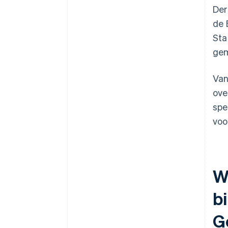
Der
de 
Sta
gem
Van
ove
spe
voo
We
b
G