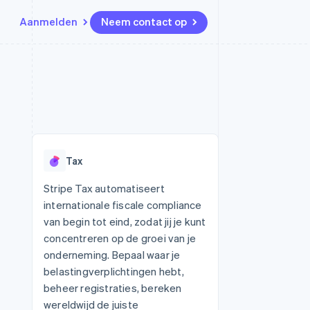
Aanmelden
Neem contact op
Bronnen
Ecosysteem
Contact
marktplaatsen
Meer
App-integraties
Partners
Neem contact op
Product roadmap
Voorbeelden van code
Stripe App Marketplace
Partner worden
Ontdek wat er in het verschiet
or platforms
Developerblog
ligt
r platforms
API-status
financiële
Radar
Tax
Fraudepreventie
tuele kaarten
Atlas
ing
Stripe Tax automatiseert
Oprichting van een start-up
internationale fiscale compliance
Climate
van begin tot eind, zodat jij je kunt
CO₂-verwijdering
concentreren op de groei van je
Identity
onderneming. Bepaal waar je
Online identiteitsverificatie
belastingverplichtingen hebt,
beheer registraties, bereken
wereldwijd de juiste