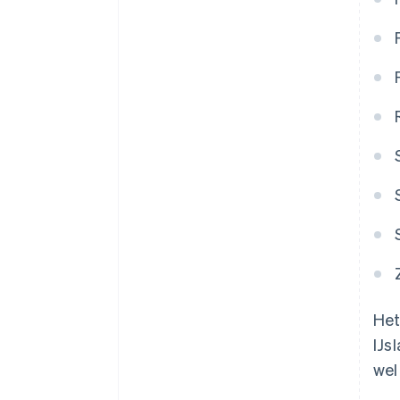
Het
IJs
wel