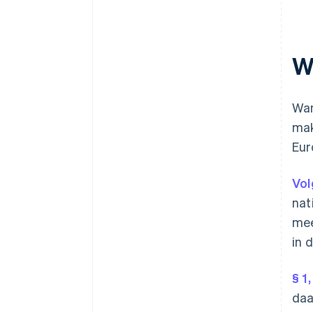
W
Wan
mak
Eur
Vol
nat
mee
in 
§ 1
daa