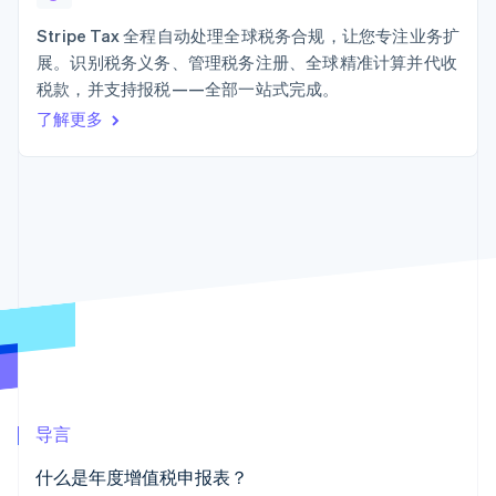
接入 125+ 种支
加密货币
Stripe Sigma
产品路线图
SaaS
付方式
自定义报告
购买
Sessions 年度大会
Stripe Tax 全程自动处理全球税务合规，让您专注业务扩
Terminal
Data Pipeline
招聘
展。识别税务义务、管理税务注册、全球精准计算并代收
线下支付
数据同步
资讯中心
Authorization
资源
税款，并支持报税——全部一站式完成。
Stripe Press
Boost
按行业
了解更多
支付成功率优
应用集成
化
AI 企业
代码示例
Link
创作者经济
开发者博客
联系
加速结账
游戏
API 状态
Financial
酒店、旅游与休闲
联系销售
Connections
保险
成为合作伙伴
关联金融账户
媒体与娱乐
数据
非营利组织
专业服务
公共部门
零售
更多
Product roadmap
了解未来规划
生态系统
导言
Radar
合作伙伴
欺诈防范
什么是年度增值税申报表？
Stripe App Marketplace
Atlas