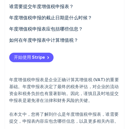
初创企业注册
谁需要提交年度增值税申报表？
Climate
年度增值税申报的截止日期是什么时候？
碳移除
Identity
年度增值税申报表应包括哪些信息？
在线身份验证
如何在年度申报表中计算增值税？
确定应税销售额
开始使用 Stripe
计算应缴增值税
Stripe Sessions 2026
了解 Stripe 如何为 AI 构建经济基础设施。
确定进项税
立即观看
年度增值税申报表是企业正确计算其增值税 (VAT) 的重要
计算支付金额或退款金额
基础。年度申报表决定了最终的税务评估，对企业的流动
资金和税务负担也有显著影响。因此，谨慎且及时地提交
考虑预缴款项
申报表是避免潜在法律和财务风险的关键。
在本文中，您将了解到什么是年度增值税申报表，谁需要
提交，申报表内容应包含哪些信息，以及更多相关内容。