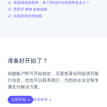
英国增值税税率：每个类别的当前税率是多少？
Deutsch
English
卢森堡
西班牙 303 表格指南
Français
Deutsch
English
法国的收款增值税
罗马尼亚
English
马尔他
English
马来西亚
English
简体中文
美国
English
Español
简体中文
墨西哥
准备好开始了？
Español
English
挪威
English
创建账户即可开始收款，无需签署合同或填写银
葡萄牙
行信息。您也可以联系我们，为您的企业定制专
Português
English
日本
属支付解决方案。
日本語
English
瑞典
立即开始
联系销售
Svenska
English
瑞士