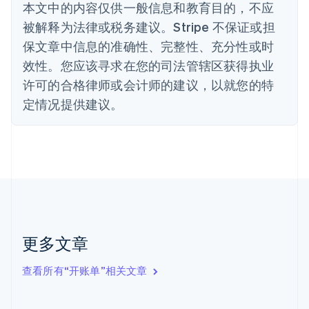
本文中的内容仅供一般信息和教育目的，不应
English
丹麦
被解释为法律或税务建议。Stripe 不保证或担
English
保文章中信息的准确性、完整性、充分性或时
德国
效性。您应该寻求在您的司法管辖区获得执业
Deutsch
English
法国
许可的合格律师或会计师的建议，以就您的特
Français
English
定情况提供建议。
芬兰
English
Svenska
荷兰
Nederlands
English
加拿大
English
Français
捷克
English
克罗地亚
English
Italiano
更多文章
拉脱维亚
English
查看所有“开账单”相关文章
立陶宛
English
列支敦士登