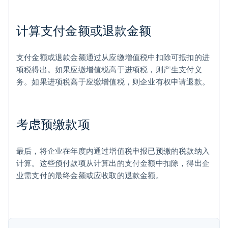
计算支付金额或退款金额
支付金额或退款金额通过从应缴增值税中扣除可抵扣的进
阿联酋
项税得出。如果应缴增值税高于进项税，则产生支付义
English
爱尔兰
务。如果进项税高于应缴增值税，则企业有权申请退款。
English
爱沙尼亚
English
考虑预缴款项
奥地利
Deutsch
English
澳大利亚
最后，将企业在年度内通过增值税申报已预缴的税款纳入
English
巴西
计算。这些预付款项从计算出的支付金额中扣除，得出企
Português
English
业需支付的最终金额或应收取的退款金额。
保加利亚
English
比利时
Nederlands
Français
Deutsch
English
波兰