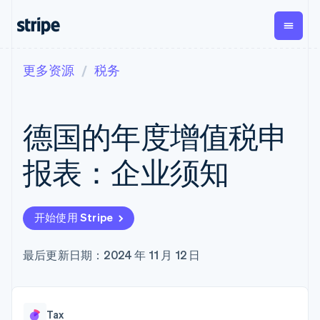
更多资源
税务
按企业阶段
文档
学习
支付
营收
资金管理
平台
易市
大型企业
Stripe 文档
博客
Payments
Billing
Treasury
初创企业
API 参考文档
客户案例
德国的年度增值税申
在线支付
经常性收入
Con
库与 SDK
指南
企业财务
Managed
Metronome
Stripe Apps
Payments
按用量计费
Global
平台
报表：企业须知
备案商家解决
Payouts
Subscriptions
Capi
按应用场景
方案
平
支持
向第三方
订阅管理
Payment links
客户
指南
智能体商务
打款
Invoicing
Trea
加密货币
获取支持
无代码支付
一次性或定期
Capital
开始使用 Stripe
平
电子商务
接受线上付款
托管支持方案
企业融资
Checkout
账单
嵌入
嵌入式金融
实施预置结账流程
专业服务
预构建支付界
Crypto
Tax
融服
财务自动化
构建平台或交易市场
最后更新日期：2024 年 11 月 12 日
钱包、稳
面
销售税和增值
Iss
全球化企业
管理订阅
定币发行
Elements
税自动化
实体
应用内支付
提供按用量计费
灵活的 UI 组件
和发卡基
Crypto
Revenue
虚拟
交易市场
发行稳定币支持的支付卡
Onramp
Payment
Recognition
础设施
公司
资金管理
通过智能体配置和管理服
可嵌入的
methods
会计自动化
Tax
平台
务