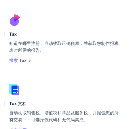
Deutsch
Français
Italiano
English
塞浦路斯
English
斯洛伐克
English
斯洛文尼亚
Tax
English
Italiano
知道在哪里注册，自动收取正确税额，并获取您制作报税
泰国
ไทย
English
表时所需的报告。
希腊
探索 Tax
English
西班牙
Español
English
新加坡
English
简体中文
新西兰
English
Tax 文档
匈牙利
English
自动收取销售税、增值税和商品及服务税，并报告您的所
意大利
有交易——可选择低代码和无代码集成。
Italiano
English
印度