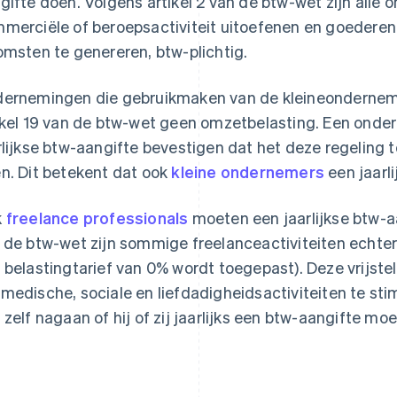
gifte doen. Volgens artikel 2 van de btw-wet zijn alle
merciële of beroepsactiviteit uitoefenen en goederen
omsten te genereren, btw-plichtig.
ernemingen die gebruikmaken van de kleineondernemi
ikel 19 van de btw-wet geen omzetbelasting. Een onde
rlijkse btw-aangifte bevestigen dat het deze regeling 
n. Dit betekent dat ook
kleine ondernemers
een jaarl
k
freelance professionals
moeten een jaarlijkse btw-aa
 de btw-wet zijn sommige freelanceactiviteiten echte
 belastingtarief van 0% wordt toegepast). Deze vrijste
medische, sociale en liefdadigheidsactiviteiten te sti
 zelf nagaan of hij of zij jaarlijks een btw-aangifte moe