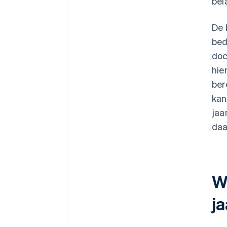
bel
De 
bed
doc
hie
ber
kan
jaa
daa
W
ja