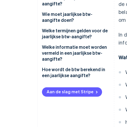
aangifte?
de 
bel
Wie moet jaarlijkse btw-
om 
aangifte doen?
Welke termijnen gelden voor de
In 
jaarlijkse btw-aangifte?
inf
Welke informatie moet worden
vermeld in een jaarlijkse btw-
Wat
aangifte?
Hoe wordt de btw berekend in
een jaarlijkse aangifte?
Belastbare verkoop bepalen
Aan de slag met Stripe
Verschuldigde btw berekenen
Voorbelasting bepalen
Het te betalen of terug te
ontvangen bedrag berekenen