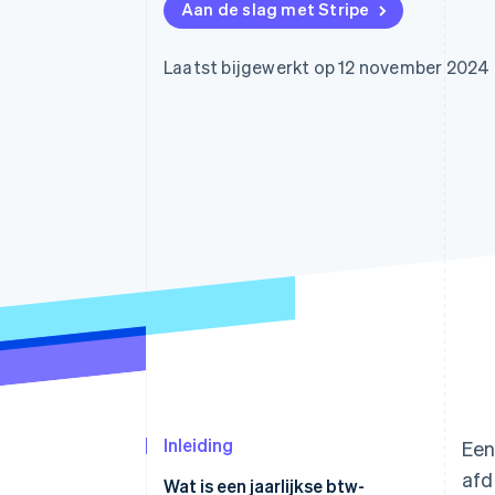
Aan de slag met Stripe
Link
Versneld afrekenen
Financial Connections
Laatst bijgewerkt op 12 november 2024
Data gekoppelde rekeningen
Inleiding
Een
afd
Wat is een jaarlijkse btw-