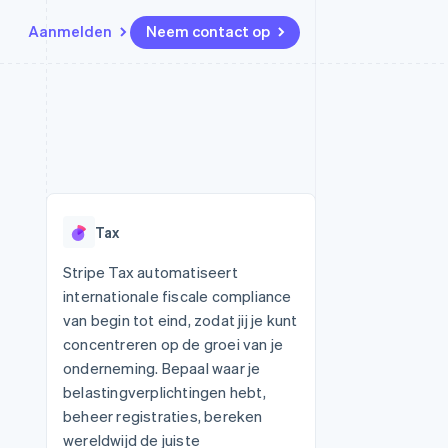
Aanmelden
Neem contact op
Bronnen
Ecosysteem
Contact
marktplaatsen
Meer
App-integraties
Partners
Neem contact op
Product roadmap
Voorbeelden van code
Stripe App Marketplace
Partner worden
Ontdek wat er in het verschiet
or platforms
Developerblog
ligt
r platforms
API-status
financiële
Radar
Tax
Fraudepreventie
tuele kaarten
Atlas
ing
Stripe Tax automatiseert
Oprichting van een start-up
internationale fiscale compliance
Climate
van begin tot eind, zodat jij je kunt
CO₂-verwijdering
concentreren op de groei van je
Identity
onderneming. Bepaal waar je
Online identiteitsverificatie
belastingverplichtingen hebt,
beheer registraties, bereken
wereldwijd de juiste