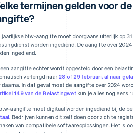
elke termijnen gelden voor de 
angifte?
 jaarlijkse btw-aangifte moet doorgaans uiterlijk op 31 
astingdienst worden ingediend. De aangifte over 2024 m
den ingediend.
 een aangifte echter wordt opgesteld door een belasti
omatisch verlengd naar
28 of 29 februari, al naar gel
r daarna. In dat geval moet de aangifte over 2024 wor
rtikel 149 van de Belastingwet
kun je alles nog eens r
btw-aangifte moet digitaal worden ingediend bij de be
taal
. Bedrijven kunnen dit zelf doen door zich te regist
maken van compatibele softwareoplossingen. Het is oo