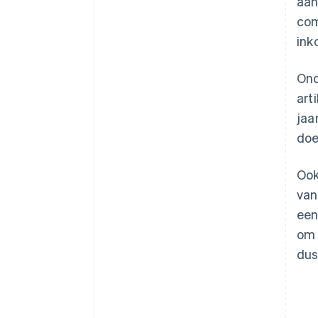
aan
com
ink
Ond
art
jaa
doe
Oo
van
een
om 
dus