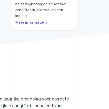
belastingbedragen en schakel
aangiftes in, allemaal op één
locatie.
Stripe Sessions 2026
Meer informatie
Ontdek hoe Stripe de
economische
infrastructuur voor AI
bouwt.
Nu bekijken
elangrijke grondslag voor correcte
ijkse aangifte is bepalend voor