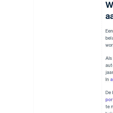
W
a
Een
bel
wor
Als
aut
jaa
In
a
De 
por
te 