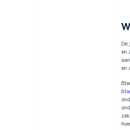
Voorschotten incalculeren
Wa
De 
en 
aan
en 
Btw
btw
ond
ond
zak
hoe