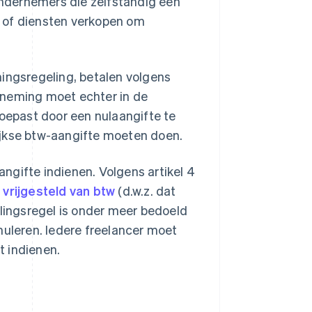
 ondernemers die zelfstandig een
 of diensten verkopen om
ngsregeling, betalen volgens
rneming moet echter in de
toepast door een nulaangifte te
ijkse btw-aangifte moeten doen.
ngifte indienen. Volgens artikel 4
r
vrijgesteld van btw
(d.w.z. dat
llingsregel is onder meer bedoeld
muleren. Iedere freelancer moet
t indienen.