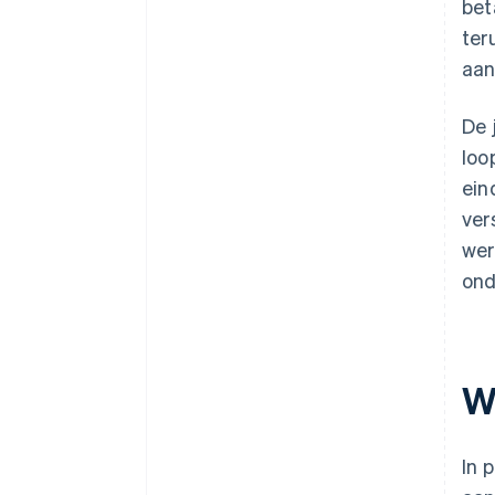
bet
ter
aan
De 
loo
ein
ver
wer
ond
W
In 