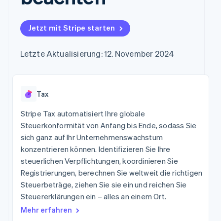
Data Pipeline
Marktplatz auf
Geldmanagement
Zugriff auf mehr als
Datensynchronisierung
Produkt-Roadmap
Grundlagen der
Plattformen
125
Stripe Sessions
Abonnementverwaltung
SaaS
Jetzt mit Stripe starten
Terminal
Karriere
Zahlungen vor Ort
Newsroom
So setzen Sie
Authorization
Stripe Press
nutzungsbasierte
Letzte Aktualisierung: 12. November 2024
Boost
Abrechnung um
Nach Branche
Optimierung der
Stablecoin-gestützte
Autorisierungsraten
Karten ausgeben: So
Link
KI-Unternehmen
Kontakt
geht´s
Beschleunigter
Tax
Creator Economy
Bereitstellung und
Bezahlvorgang
Gaming
Verwaltung von
Sales-Team
Financial
Bewirtung, Reisen und
Stripe Tax automatisiert Ihre globale
Diensten mit Agenten
kontaktieren
Connections
Freizeit
Partner werden
Steuerkonformität von Anfang bis Ende, sodass Sie
Verbundene
Versicherungen
sich ganz auf Ihr Unternehmenswachstum
Medien und
Finanzdaten
Unterhaltung
konzentrieren können. Identifizieren Sie Ihre
Ressourcen
Gemeinnützige
steuerlichen Verpflichtungen, koordinieren Sie
Organisationen
Registrierungen, berechnen Sie weltweit die richtigen
App-Integrationen
Fachdienstleistungen
Mehr
Code-Beispiele
Öffentlicher Sektor
Steuerbeträge, ziehen Sie sie ein und reichen Sie
Product roadmap
Entwickler-Blog
Einzelhandel
Steuererklärungen ein – alles an einem Ort.
Ausblick
API-Status
Mehr erfahren
Radar