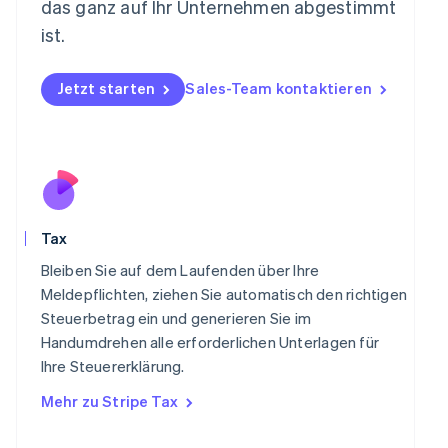
Neuseeland
das ganz auf Ihr Unternehmen abgestimmt
English
ist.
Niederlande
Nederlands
English
Norwegen
Jetzt starten
Sales-Team kontaktieren
English
Österreich
Deutsch
English
Polen
English
Portugal
Português
English
Tax
Rumänien
English
Bleiben Sie auf dem Laufenden über Ihre
Schweden
Meldepflichten, ziehen Sie automatisch den richtigen
Svenska
English
Steuerbetrag ein und generieren Sie im
Schweiz
Handumdrehen alle erforderlichen Unterlagen für
Deutsch
Français
Italiano
English
Singapur
Ihre Steuererklärung.
English
简体中文
Mehr zu Stripe Tax
Slowakei
English