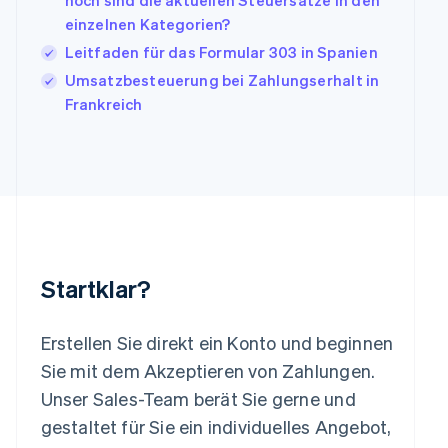
hoch sind die aktuellen Steuersätze in den
Italien
einzelnen Kategorien?
Italiano
English
Japan
Leitfaden für das Formular 303 in Spanien
日本語
English
Umsatzbesteuerung bei Zahlungserhalt in
Kanada
Frankreich
English
Français
Kroatien
English
Italiano
Lettland
English
Liechtenstein
Deutsch
English
Litauen
English
Startklar?
Luxemburg
Français
Deutsch
English
Malaysia
Erstellen Sie direkt ein Konto und beginnen
English
简体中文
Malta
Sie mit dem Akzeptieren von Zahlungen.
English
Unser Sales-Team berät Sie gerne und
Mexiko
gestaltet für Sie ein individuelles Angebot,
Español
English