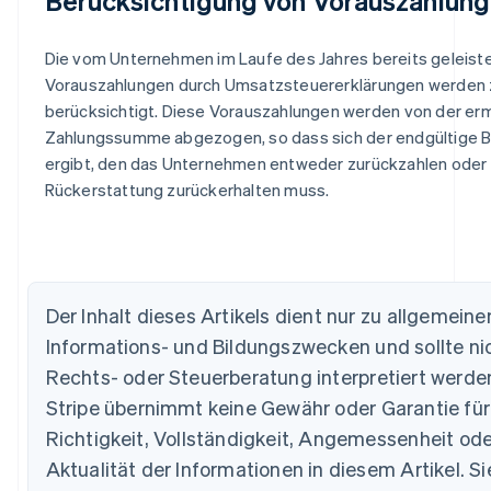
Berücksichtigung von Vorauszahlun
Die vom Unternehmen im Laufe des Jahres bereits geleist
Vorauszahlungen durch Umsatzsteuererklärungen werden 
berücksichtigt. Diese Vorauszahlungen werden von der erm
Zahlungssumme abgezogen, so dass sich der endgültige 
ergibt, den das Unternehmen entweder zurückzahlen oder 
Rückerstattung zurückerhalten muss.
Der Inhalt dieses Artikels dient nur zu allgemeine
Informations- und Bildungszwecken und sollte nic
Australien
Rechts- oder Steuerberatung interpretiert werde
English
Stripe übernimmt keine Gewähr oder Garantie für
Belgien
Nederlands
Français
Deutsch
English
Richtigkeit, Vollständigkeit, Angemessenheit ode
Brasilien
Aktualität der Informationen in diesem Artikel. Si
Português
English