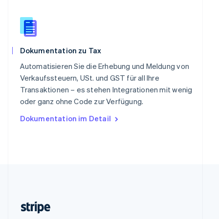
Slowenien
English
Italiano
Sonderverwaltungsregion Hongkong,
China
English
简体中文
Dokumentation zu Tax
Spanien
Español
English
Automatisieren Sie die Erhebung und Meldung von
Thailand
Verkaufssteuern, USt. und GST für all Ihre
ไทย
English
Transaktionen – es stehen Integrationen mit wenig
Tschechische Republik
oder ganz ohne Code zur Verfügung.
English
Ungarn
Dokumentation im Detail
English
Vereinigte Arabische Emirate
English
Vereinigte Staaten
English
Español
简体中文
Vereinigtes Königreich
English
Zypern
English