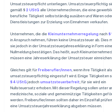
Umsatzsteuerpflicht unterliegen. Umsatzsteuerpflichtig s
gemäß §
2 UStG
alle Unternehmer/innen, die eine gewerbl
berufliche Tätigkeit selbstständig ausüben und Waren ode
Dienstleistungen zur Erzielung von Einnahmen verkaufen.
Unternehmen, die die
Kleinunternehmerregelung
nach
§
in Anspruch nehmen, führen keine Umsatzsteuer ab. Dies
sie jedoch in der Umsatzsteuerjahreserklärung in Form eine
Nullmeldung bestätigen. Das heißt, auch Kleinunternehmer
müssen eine Jahreserklärung der Umsatzsteuer einreichen
Gleiches gilt für
Freiberufler/innen
, wenn ihre Tätigkeit als
umsatzsteuerpflichtig eingestuft wird. Einige Tätigkeiten 
§ 4 UStG
jedoch
umsatzsteuerbefreit
; für sie wird ein
Nullsteuersatz erhoben. Mit dieser Regelung sollen unter
medizinische, soziale und gemeinnützige Tätigkeiten gefö
werden. Freiberufler/innen sollten daher im Einzelfall prüfen
eine Umsatzsteuerjahreserklärung abgeben müssen.