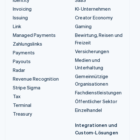
Identity
SaaS
Invoicing
KI-Unternehmen
Issuing
Creator Economy
Link
Gaming
Managed Payments
Bewirtung, Reisen und
Freizeit
Zahlungslinks
Versicherungen
Payments
Medien und
Payouts
Unterhaltung
Radar
Gemeinnützige
Revenue Recognition
Organisationen
Stripe Sigma
Fachdienstleistungen
Tax
Öffentlicher Sektor
Terminal
Einzelhandel
Treasury
Integrationen und
Custom-Lösungen