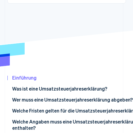
Betrugsprävention
Ecosystem
Atlas
Start-up-Gründung
Partner
Stripe App-Marktplatz
Climate
CO₂-Entnahme
Identity
Online-Identitätsprüfung
Einführung
Stripe-Sessions 2026
Erfahren Sie, wie Stripe Lösungen für die Wir
Was ist eine Umsatzsteuerjahreserklärung?
Jetzt ansehen
Wer muss eine Umsatzsteuerjahreserklärung abgeben?
Welche Fristen gelten für die Umsatzsteuerjahreserklä
Welche Angaben muss eine Umsatzsteuerjahreserklär
enthalten?