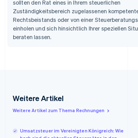
Bulgarien
sollten den Rat eines in Ihrem steuerlichen
English
Zuständigkeitsbereich zugelassenen kompetent
Dänemark
Rechtsbeistands oder von einer Steuerberatungs
English
Deutschland
einholen und sich hinsichtlich Ihrer speziellen Sit
Deutsch
English
beraten lassen.
Estland
English
Festlandchina
简体中文
English
Finnland
English
Svenska
Frankreich
Français
English
Gibraltar
English
Weitere Artikel
Griechenland
English
Weitere Artikel zum Thema Rechnungen
Indien
English
Irland
Umsatzsteuer im Vereinigten Königreich: Wie
English