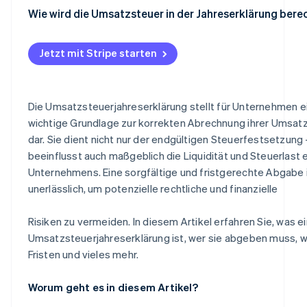
Wie wird die Umsatzsteuer in der Jahreserklärung bere
Ermittlung der steuerpflichtigen Umsätze
Jetzt mit Stripe starten
Berechnung der geschuldeten Umsatzsteuer
Ermittlung der Vorsteuer
Die Umsatzsteuerjahreserklärung stellt für Unternehmen e
Berechnung der Zahllast oder Erstattung
wichtige Grundlage zur korrekten Abrechnung ihrer Umsat
dar. Sie dient nicht nur der endgültigen Steuerfestsetzung 
Berücksichtigung von Vorauszahlungen
beeinflusst auch maßgeblich die Liquidität und Steuerlast 
Ermittlung der steuerpflichtigen Umsätze
Unternehmens. Eine sorgfältige und fristgerechte Abgabe 
unerlässlich, um potenzielle rechtliche und finanzielle
Berechnung der geschuldeten Umsatzsteuer
Ermittlung der Vorsteuer
Risiken zu vermeiden. In diesem Artikel erfahren Sie, was e
Umsatzsteuerjahreserklärung ist, wer sie abgeben muss, 
Berechnung des Zahlungsbetrags oder der Rückerstat
Fristen und vieles mehr.
Berücksichtigung von Vorauszahlungen
Worum geht es in diesem Artikel?